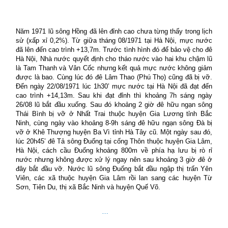
Năm 1971 lũ sông Hồng đã lên đỉnh cao chưa từng thấy trong lịch
sử (xấp xỉ 0,2%). Từ giữa tháng 08/1971 tại Hà Nội, mực nước
đã lên đến cao trình +13,7m. Trước tình hình đó để bảo vệ cho đê
Hà Nội, Nhà nước quyết định cho tháo nước vào hai khu chậm lũ
là Tam Thanh và Vân Cốc nhưng kết quả mực nước không giảm
được là bao. Cùng lúc đó đê Lâm Thao (Phú Thọ) cũng đã bị vỡ.
Đến ngày 22/08/1971 lúc 1h30’ mực nước tại Hà Nội đã đạt đến
cao trình +14,13m. Sau khi đạt đỉnh thì khoảng 7h sáng ngày
26/08 lũ bắt đầu xuống. Sau đó khoảng 2 giờ đê hữu ngạn sông
Thái Bình bị vỡ ở Nhất Trai thuộc huyện Gia Lương tỉnh Bắc
Ninh, cùng ngày vào khoảng 8-9h sáng đê hữu ngạn sông Đà bị
vỡ ở Khê Thượng huyện Ba Vì tỉnh Hà Tây cũ. Một ngày sau đó,
lúc 20h45’ đê Tả sông Đuống tại cống Thôn thuộc huyện Gia Lâm,
Hà Nội, cách cầu Đuống khoảng 800m về phía hạ lưu bị rò rỉ
nước nhưng không được xử lý ngay nên sau khoảng 3 giờ đê ở
đây bắt đầu vỡ. Nước lũ sông Đuống bắt đầu ngập thị trấn Yên
Viên, các xã thuộc huyện Gia Lâm rồi lan sang các huyện Từ
Sơn, Tiên Du, thị xã Bắc Ninh và huyện Quế Võ.
…