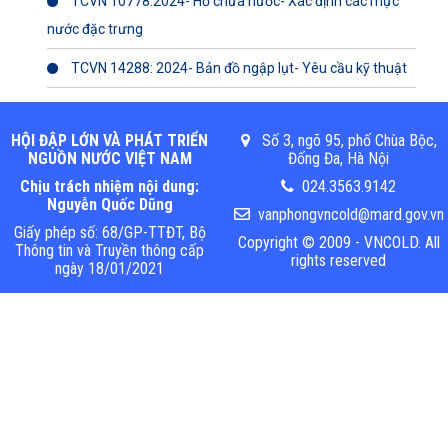
TCVN 10778:2024- Hồ chứa nước- Xác định các mực
nước đặc trưng
TCVN 14288: 2024- Bản đồ ngập lụt- Yêu cầu kỹ thuật
HỘI ĐẬP LỚN VÀ PHÁT TRIỂN
Số 3, ngõ 95, phố Chùa Bộc,
NGUỒN NƯỚC VIỆT NAM
Đống Đa, Hà Nội
Chịu trách nhiệm nội dung:
024.3563.9142
Nguyễn Quốc Dũng
vanphongvncold@mard.gov.vn
Giấy phép số: 68/GP-TTĐT, Bộ
Copyright © 2009 - VNCOLD. All
Thông tin và Truyền thông cấp
rights reserved
ngày 18/01/2021