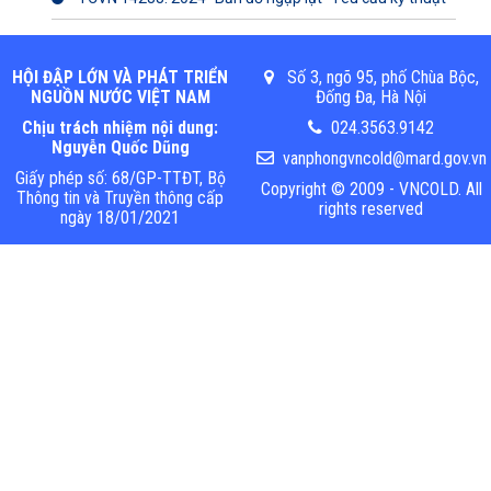
HỘI ĐẬP LỚN VÀ PHÁT TRIỂN
Số 3, ngõ 95, phố Chùa Bộc,
NGUỒN NƯỚC VIỆT NAM
Đống Đa, Hà Nội
Chịu trách nhiệm nội dung:
024.3563.9142
Nguyễn Quốc Dũng
vanphongvncold@mard.gov.vn
Giấy phép số: 68/GP-TTĐT, Bộ
Copyright © 2009 - VNCOLD. All
Thông tin và Truyền thông cấp
rights reserved
ngày 18/01/2021