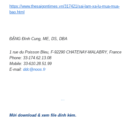
https://www.thesaigontimes.vn/317421/sai-lam-xa-lu-mua-mua-
bao.html
ĐẶNG Đình Cung, ME, DS, DBA
1 rue du Poisson Bleu, F-92290 CHATENAY-MALABRY, France
Phone: 33-174.62.13.08
Mobile: 33-610.28.51.99
E-mail:
ddc@noos.fr
…
Mời download & xem file đính kèm.