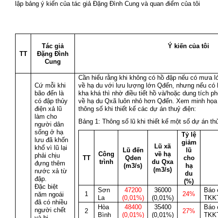
lập bảng ý kiến của
tác giả Đặng Đình Cung và quan điểm của tôi
Tác giả
Ý kiến của tôi
TT
Đặng Đình
Cung
Cần hiểu rằng khi không có hồ đập nếu có mưa l
Cứ mỗi khi
về hạ du với lưu lượng lớn Qđến, nhưng nếu có h
bão đến là
kha khá thì nhờ điều tiết hồ và/hoặc dung tích p
có đập thủy
về hạ du Qxã luôn nhỏ hơn Qđến. Xem minh họa 
điện xả lũ
thông số khi thiết kế các dự án thuỷ điện:
làm cho
Bảng 1: Thông số lũ khi thiết kế một số dự án th
người dân
sống ở hạ
Tỷ lệ
lưu đã khốn
giảm
Lũ xã
khổ vì lũ lại
Lũ đến
lũ
Công
về hạ
phải chịu
TT
Qden
cho
trình
du Qxa
đựng thêm
(m3/s)
hạ
(m3/s)
nước xả từ
du
đập.
(%)
Đặc biệt
Sơn
47200
36000
Báo 
1
24%
năm ngoái
La
(0,01%)
(0,01%)
TKK
đã có nhiều
Hòa
48400
35400
Báo 
người chết
2
27%
Bình
(0,01%)
(0,01%)
TKK
và bị