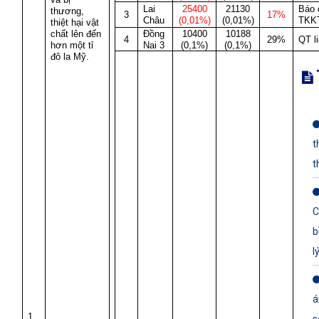
Lai
25400
21130
Báo 
thương,
3
17%
Châu
(0,01%)
(0,01%)
TKK
thiệt hại vật
chất lên đến
Đồng
10400
10188
4
29%
QT l
hơn một tỉ
Nai 3
(0,1%)
(0,1%)
đô la Mỹ.
t
t
C
b
l
á
1