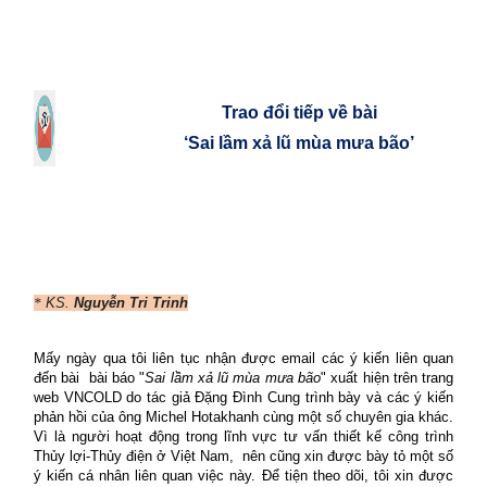
Trao đổi tiếp về bài
‘Sai lầm xả lũ mùa mưa bão’
*
K
S.
Nguyễn Tri Trinh
Mấy ngày qua tôi liên tục nhận được email các ý kiến liên quan
đến bài
bài báo "
Sai lầm xả lũ mùa mưa bão
" xuất hiện trên trang
web VNCOLD do tác giả Đặng Đình Cung trình bày và các ý kiến
phản hồi của ông Michel Hotakhanh cùng một số chuyên gia khác.
Vì là người hoạt động trong lĩnh vực tư vấn thiết kế công trình
Thủy lợi-Thủy điện ở Việt Nam, nên cũng xin được bày tỏ một số
ý kiến cá nhân liên quan việc này. Để tiện theo dõi, tôi xin được