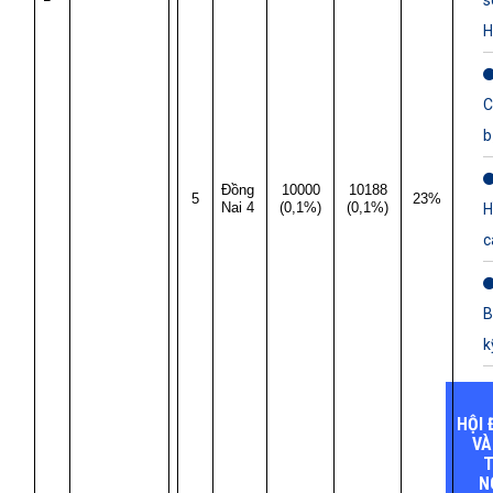
s
H
C
b
Đồng
10000
10188
5
23%
Nai 4
(0,1%)
(0,1%)
H
c
B
k
HỘI 
VÀ
T
N