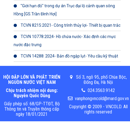
"Giới hạn đỏ" trong dự án Trục đại lộ cảnh quan sông
Hồng [GS.Trần Đình Hợi]
TCVN 8215:2021- Công trình thủy lợi- Thiết bị quan trắc
TCVN 10778:2024- Hồ chứa nước- Xác định các mực
nước đặc trưng
TCVN 14288: 2024- Bản đồ ngập lụt- Yêu cầu kỹ thuật
HỘI ĐẬP LỚN VÀ PHÁT TRIỂN
Số 3, ngõ 95, phố Chùa Bộc,
NGUỒN NƯỚC VIỆT NAM
Đống Đa, Hà Nội
Chịu trách nhiệm nội dung:
024.3563.9142
Nguyễn Quốc Dũng
vanphongvncold@mard.gov.vn
Giấy phép số: 68/GP-TTĐT, Bộ
Copyright © 2009 - VNCOLD. All
Thông tin và Truyền thông cấp
rights reserved
ngày 18/01/2021