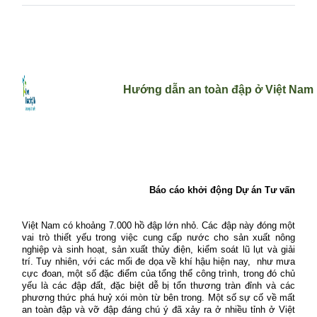
Hướng dẫn an toàn đập ở Việt Nam
Báo cáo khởi động Dự án Tư vấn
Việt Nam có khoảng 7.000 hồ đập lớn nhỏ. Các đập này đóng một
vai trò thiết yếu trong việc cung cấp nước cho sản xuất nông
nghiệp và sinh hoạt, sản xuất thủy điện, kiểm soát lũ lụt và giải
trí. Tuy nhiên, với các mối đe dọa về khí hậu hiện nay,
như mưa
cực đoan, một số đặc điểm của tổng thể công trình, trong đó chủ
yếu là các đập đất, đặc biệt dễ bị tổn thương tràn đỉnh và các
phương thức phá huỷ xói mòn từ bên trong. Một số sự cố về mất
an toàn đập và vỡ đập đáng chú ý đã xảy ra ở nhiều tỉnh ở Việt