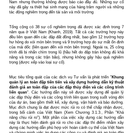
Nam nhưng thường không được báo cáo đầy đủ. Những sự cố
này đã gây ra thiệt hại sinh mạng của hàng trăm người và những
tác động nghiêm trọng đến tài sản và môi trường
Tổng cộng có 38 sự cố nghiêm trọng đã được xác định trong 7
năm qua ở Việt Nam (Khanh, 2019). Tất cả các trường hợp này
đều liên quan đến các đập đất đồng nhất, bao gồm 12 trường hợp
hư hỏng do xói mòn bên trong và 9 trường hợp do sự mất ổn định
của mái dốc (liên quan đến xói mòn bên trong). Ngoài ra, 25 công
trình đã bị nhấn chìm trong lũ (hầu hết do đập tràn không đủ khả
năng và trong các trận bão), nhưng không gây hậu quả nghiêm
trọng (được xếp vào loại sự cố).
Mục tiêu tổng quát của các dịch vụ Tư vấn là phát triển "
Khung
quản lý an toàn đập tiên tiến và xây dựng hướng dẫn kỹ thuật
đánh giá an toàn đập của các đập thủy điện và các công trình
liên quan
". Các hướng dẫn này sẽ được xây dựng để quản lý
các đập thủy điện và các công trình liên quan trong suốt vòng đời
của dự án, bao gồm thiết kế, xây dựng, vận hành và bảo dưỡng.
Mục đích chung là đạt được mức rủi ro có thể chấp nhận được,
trong bối cảnh của Việt Nam (Xem Chương 3.1.3., Phần "Khả
năng chịu rủi ro"). Một phần của việc xây dựng các hướng dẫn
này là thực hiện đánh giá rủi ro cho các đập thí điểm nhằm xây
dựng các hướng dẫn phù hợp với hoàn cảnh cụ thể của Việt Nam
và chứng minh việc áp dụng các công cụ và đánh giá an toàn đập