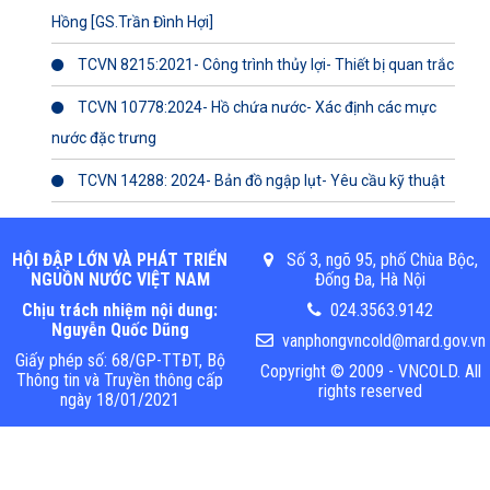
Hồng [GS.Trần Đình Hợi]
TCVN 8215:2021- Công trình thủy lợi- Thiết bị quan trắc
TCVN 10778:2024- Hồ chứa nước- Xác định các mực
nước đặc trưng
TCVN 14288: 2024- Bản đồ ngập lụt- Yêu cầu kỹ thuật
HỘI ĐẬP LỚN VÀ PHÁT TRIỂN
Số 3, ngõ 95, phố Chùa Bộc,
NGUỒN NƯỚC VIỆT NAM
Đống Đa, Hà Nội
Chịu trách nhiệm nội dung:
024.3563.9142
Nguyễn Quốc Dũng
vanphongvncold@mard.gov.vn
Giấy phép số: 68/GP-TTĐT, Bộ
Copyright © 2009 - VNCOLD. All
Thông tin và Truyền thông cấp
rights reserved
ngày 18/01/2021