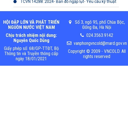
TCVN 14288: 2024- Bản đồ ngập lụt- Yêu cầu kỹ thuật
HỘI ĐẬP LỚN VÀ PHÁT TRIỂN
Số 3, ngõ 95, phố Chùa Bộc,
NGUỒN NƯỚC VIỆT NAM
Đống Đa, Hà Nội
Chịu trách nhiệm nội dung:
024.3563.9142
Nguyễn Quốc Dũng
vanphongvncold@mard.gov.vn
Giấy phép số: 68/GP-TTĐT, Bộ
Copyright © 2009 - VNCOLD. All
Thông tin và Truyền thông cấp
rights reserved
ngày 18/01/2021