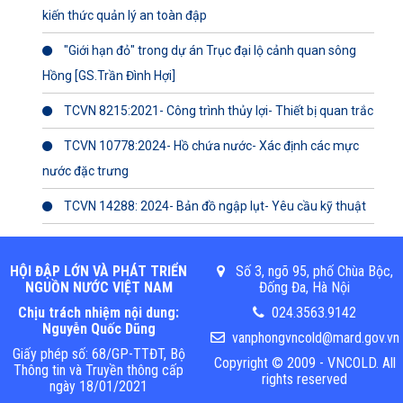
kiến thức quản lý an toàn đập
"Giới hạn đỏ" trong dự án Trục đại lộ cảnh quan sông
Hồng [GS.Trần Đình Hợi]
TCVN 8215:2021- Công trình thủy lợi- Thiết bị quan trắc
TCVN 10778:2024- Hồ chứa nước- Xác định các mực
nước đặc trưng
TCVN 14288: 2024- Bản đồ ngập lụt- Yêu cầu kỹ thuật
HỘI ĐẬP LỚN VÀ PHÁT TRIỂN
Số 3, ngõ 95, phố Chùa Bộc,
NGUỒN NƯỚC VIỆT NAM
Đống Đa, Hà Nội
Chịu trách nhiệm nội dung:
024.3563.9142
Nguyễn Quốc Dũng
vanphongvncold@mard.gov.vn
Giấy phép số: 68/GP-TTĐT, Bộ
Copyright © 2009 - VNCOLD. All
Thông tin và Truyền thông cấp
rights reserved
ngày 18/01/2021