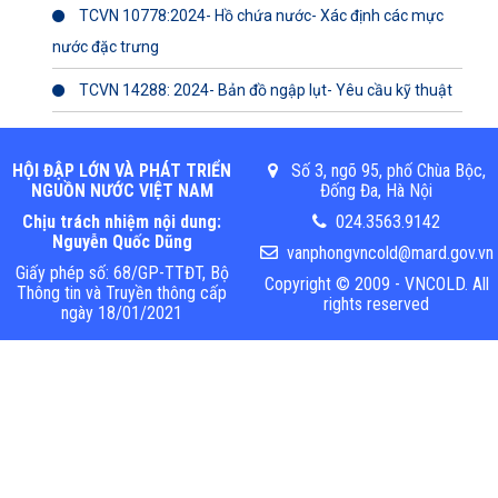
TCVN 10778:2024- Hồ chứa nước- Xác định các mực
nước đặc trưng
TCVN 14288: 2024- Bản đồ ngập lụt- Yêu cầu kỹ thuật
HỘI ĐẬP LỚN VÀ PHÁT TRIỂN
Số 3, ngõ 95, phố Chùa Bộc,
NGUỒN NƯỚC VIỆT NAM
Đống Đa, Hà Nội
Chịu trách nhiệm nội dung:
024.3563.9142
Nguyễn Quốc Dũng
vanphongvncold@mard.gov.vn
Giấy phép số: 68/GP-TTĐT, Bộ
Copyright © 2009 - VNCOLD. All
Thông tin và Truyền thông cấp
rights reserved
ngày 18/01/2021