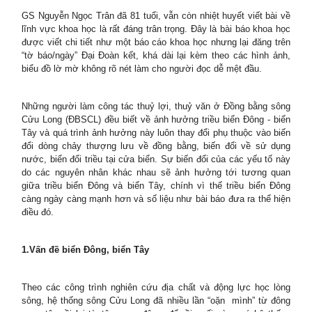
GS Nguyễn Ngọc Trân đã 81 tuổi, vẫn còn nhiệt huyết viết bài về
lĩnh vực khoa học là rất đáng trân trọng. Đây là bài báo khoa học
được viết chi tiết như một báo cáo khoa học nhưng lại đăng trên
“tờ báo/ngày” Đại Đoàn kết, khá dài lại kèm theo các hình ảnh,
biểu đồ lờ mờ không rõ nét làm cho người đọc dễ mệt đầu.
Những người làm công tác thuỷ lợi, thuỷ văn ở Đồng bằng sông
Cửu Long (ĐBSCL) đều biết về ảnh hưởng triều biển Đông - biển
Tây và quá trình ảnh hưởng này luôn thay đổi phụ thuộc vào biến
đổi dòng chảy thượng lưu về đồng bằng, biến đổi về sử dụng
nước, biển đổi triều tại cửa biển. Sự biến đổi của các yếu tố này
do các nguyên nhân khác nhau sẽ ảnh hưởng tới tương quan
giữa triều biển Đông và biển Tây, chính vì thế triều biển Đông
càng ngày càng mạnh hơn và số liệu như bài báo đưa ra thể hiện
điều đó.
1.Vấn đề biển Đông, biển Tây
Theo các công trình nghiên cứu địa chất và động lực học lòng
sông, hệ thống sông Cửu Long đã nhiều lần “oặn mình” từ đông