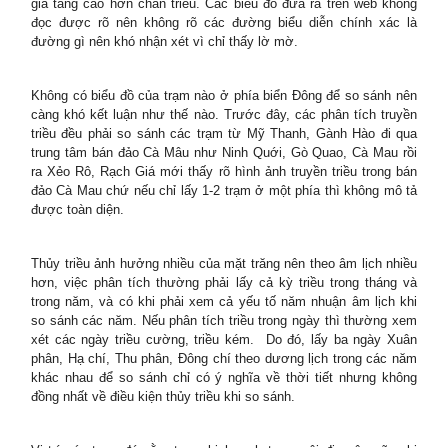
gia tăng cao hơn chân triều. Các biểu đồ đưa ra trên web không
đọc được rõ nên không rõ các đường biểu diễn chính xác là
đường gì nên khó nhận xét vì chỉ thấy lờ mờ.
Không có biểu đồ của trạm nào ở phía biển Đông để so sánh nên
càng khó kết luận như thế nào. Trước đây, các phân tích truyền
triều đều phải so sánh các trạm từ Mỹ Thanh, Gành Hào đi qua
trung tâm bán đảo Cà Mâu như Ninh Quới, Gò Quao, Cà Mau rồi
ra Xẻo Rô, Rạch Giá mới thấy rõ hình ảnh truyền triều trong bán
đảo Cà Mau chứ nếu chỉ lấy 1-2 trạm ở một phía thì không mô tả
được toàn diện.
Thủy triều ảnh hưởng nhiều của mặt trăng nên theo âm lịch nhiều
hơn, việc phân tích thường phải lấy cả kỳ triều trong tháng và
trong năm, và có khi phải xem cả yếu tố năm nhuận âm lịch khi
so sánh các năm. Nếu phân tích triều trong ngày thì thường xem
xét các ngày triều cường, triều kém. Do đó, lấy ba ngày Xuân
phân, Hạ chí, Thu phân, Đông chí theo dương lịch trong các năm
khác nhau để so sánh chỉ có ý nghĩa về thời tiết nhưng không
đồng nhất về điều kiện thủy triều khi so sánh.