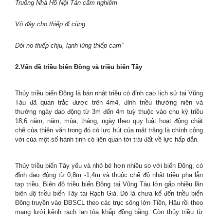
Truông Nhà Hồ Nội Tán cấm nghiêm
Vô đây cho thiếp đi cùng
Đói no thiếp chịu, lạnh lùng thiếp cam”
2.Vấn đề triều biển Đông và triều biển Tây
Thủy triều biển Đông là bán nhật triều có đỉnh cao lịch sử tại Vũng
Tàu đã quan trắc được trên 4m4, đỉnh triều thường niên và
thường ngày dao động từ 3m đến 4m tuỳ thuộc vào chu kỳ triều
18,6 năm, năm, mùa, tháng, ngày theo quy luật hoạt động chặt
chẽ của thiên văn trong đó có lực hút của mặt trăng là chính cộng
với của một số hành tinh có liên quan tới trái đất về lực hấp dẫn.
Thủy triều biển Tây yếu và nhỏ bé hơn nhiều so với biển Đông, có
đỉnh dao động từ 0,8m -1,4m và thuộc chế độ nhật triều pha lẫn
tạp triều. Biên độ triều biển Đông tại Vũng Tàu lớn gấp nhiều lần
biên độ triều biển Tây tại Rạch Giá. Đó là chưa kể đến triều biển
Đông truyền vào ĐBSCL theo các trục sông lớn Tiền, Hậu rồi theo
mạng lưới kênh rạch lan tỏa khắp đồng bằng. Còn thủy triều từ