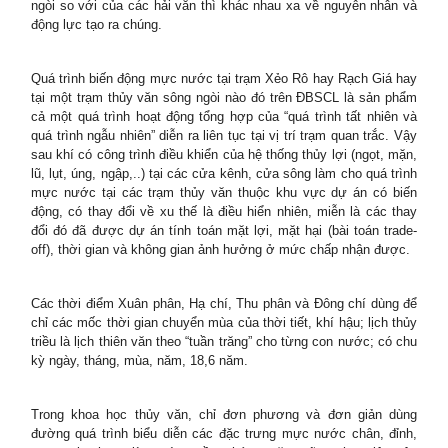
ngòi so với của các hải văn thì khác nhau xa về nguyên nhân và
động lực tạo ra chúng.
Quá trình biến động mực nước tại trạm Xẻo Rô hay Rạch Giá hay
tại một trạm thủy văn sông ngòi nào đó trên ĐBSCL là sản phẩm
cả một quá trình hoạt động tổng hợp của “quá trình tất nhiên và
quá trình ngẫu nhiên” diễn ra liên tục tại vị trí trạm quan trắc. Vậy
sau khí có công trình điều khiển của hệ thống thủy lợi (ngọt, mặn,
lũ, lụt, úng, ngập,..) tại các cửa kênh, cửa sông làm cho quá trình
mực nước tại các trạm thủy văn thuộc khu vực dự án có biến
động, có thay đổi về xu thế là điều hiển nhiên, miễn là các thay
đổi đó đã được dự án tính toán mặt lợi, mặt hại (bài toán trade-
off), thời gian và không gian ảnh hưởng ở mức chấp nhận được.
Các thời điểm Xuân phân, Hạ chí, Thu phân và Đông chí dùng để
chỉ các mốc thời gian chuyển mùa của thời tiết, khí hậu; lịch thủy
triều là lịch thiên văn theo “tuần trăng” cho từng con nước; có chu
kỳ ngày, tháng, mùa, năm, 18,6 năm.
Trong khoa học thủy văn, chỉ đơn phương và đơn giản dùng
đường quá trình biểu diễn các đặc trưng mực nước chân, đỉnh,