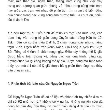
max, min theo giờ, ngày, tuần, tháng, năm cũng như việc xây
dựng các tương quan giữa chúng với nhau trong cùng một trạm
hay giữa các trạm với nhau để phân tích tìm ra xu thế biến động
của chúng trong các vùng sông ảnh hưởng triều là chưa đủ, nhiều
lúc bị đánh lừa.
Xin nêu một thí dụ điển hình để minh chứng: Vào mùa khô, các
trạm thủy văn trong tứ giác Long Xuyên cách sông Hậu từ 10-
15km đều có xu thế triều 2 đỉnh, 2 chân trong ngày nhưng riêng
trạm Vĩnh Trạch nằm trên kênh Rạch Giá Long Xuyên khu vực
Bốn Tổng có 4 đỉnh, 4 chân trong ngày. Điều này không thể lý giải
được bằng toán thống kê, bằng các loại quá trình, bằng các
tương quan và lại càng không thể lý giải được bằng mô hình toán
thủy lực, mà chỉ có thể lý giải được bằng phân tích tổng hợp thủy
văn chuyên sâu.
4. Phân tích bài báo của Gs Nguyễn Ngọc Trân
GS Nguyễn Ngọc Trân đã có số liệu và phân tích tuy nhiên đưa ra
chỉ số R2 nhỏ hơn 0.7 không có ý nghĩa. Những nghiên cứu đã
công bố gần đây cho thấy do nước biển dâng đỉnh triều thường