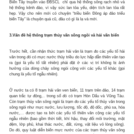
Biển Tây truyền vào ĐBSCL chỉ qua hệ thống sông rạch nhỏ và
hệ thống kênh đào, vì vậy sức lan tỏa yếu, diện tích lan tỏa rất
hẹp. Vậy cho nên mới có chuyện “triều biển Đông áp đảo triểu
biển Tây” là chuyện quá cũ, đâu có gì là lạ và mới.
3.Vấn đề hệ thống trạm thủy văn sông ngòi và hải văn biển
Trước hết, cần nhận thức trạm hải văn là trạm đo các yếu tố hải
văn trong đó có mực nước thủy triều do lực hấp dẫn thiên văn tạo
ra (gọi là yếu tố tất nhiên) phải đặt ở các vị trí không bị ảnh
hưởng của dòng chảy sông ngòi cộng với các yếu tố khác (gọi
chung là yếu tố ngẫu nhiên).
Ở nước ta có 8 trạm hải văn ven biển, 11 trạm trên đảo, 14 trạm
quan trắc tự động,.. trong số đó có trạm Hòn Dấu và Vũng Tàu.
Còn trạm thủy văn sông ngòi là trạm đo các yếu tố thủy văn trong
sông ngòi như mực nước, lưu lượng, tốc độ, độ dốc, phù sa, hóa
nước,… được tạo ra bởi các yếu tố thiên văn cộng các yếu tố
ngẫu nhiên (bao gồm thời tiết, khí hậu, thay đổi môi trường, mặt
đệm, lớp phủ, khai thác nước, đất, rừng, vật liệu vỏ lòng sông).
Do đó, quy luật diễn biến mực nước của các trạm thủy văn sông