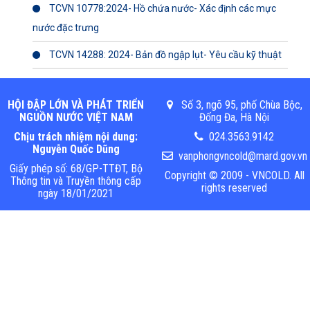
TCVN 10778:2024- Hồ chứa nước- Xác định các mực
nước đặc trưng
TCVN 14288: 2024- Bản đồ ngập lụt- Yêu cầu kỹ thuật
HỘI ĐẬP LỚN VÀ PHÁT TRIỂN
Số 3, ngõ 95, phố Chùa Bộc,
NGUỒN NƯỚC VIỆT NAM
Đống Đa, Hà Nội
Chịu trách nhiệm nội dung:
024.3563.9142
Nguyễn Quốc Dũng
vanphongvncold@mard.gov.vn
Giấy phép số: 68/GP-TTĐT, Bộ
Copyright © 2009 - VNCOLD. All
Thông tin và Truyền thông cấp
rights reserved
ngày 18/01/2021