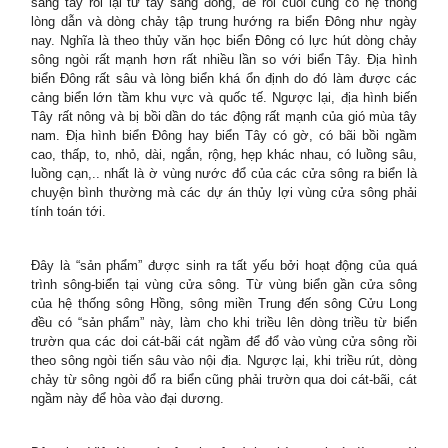
sang tây rồi lại từ tây sang đông, để rồi cuối cùng có hệ thống
lòng dẫn và dòng chảy tập trung hướng ra biển Đông như ngày
nay. Nghĩa là theo thủy văn học biển Đông có lực hút dòng chảy
sông ngòi rất mạnh hơn rất nhiều lần so với biển Tây. Địa hình
biển Đông rất sâu và lòng biển khá ổn định do đó làm được các
cảng biển lớn tầm khu vực và quốc tế. Ngược lại, địa hình biến
Tây rất nông và bị bồi dần do tác động rất mạnh của gió mùa tây
nam. Địa hình biển Đông hay biển Tây có gờ, có bãi bồi ngầm
cao, thấp, to, nhỏ, dài, ngắn, rộng, hẹp khác nhau, có luồng sâu,
luồng cạn,.. nhất là ờ vùng nước đổ của các cửa sông ra biển là
chuyện bình thường mà các dự án thủy lợi vùng cửa sông phải
tính toán tới.
Đây là “sản phẩm” được sinh ra tất yếu bởi hoạt động của quá
trình sông-biển tại vùng cửa sông. Từ vùng biển gần cửa sông
của hệ thống sông Hồng, sông miền Trung đến sông Cửu Long
đều có “sản phẩm” này, làm cho khi triều lên dòng triều từ biển
trườn qua các doi cát-bãi cát ngầm để đổ vào vùng cửa sông rồi
theo sông ngòi tiến sâu vào nội địa. Ngược lại, khi triều rút, dòng
chảy từ sông ngòi đổ ra biển cũng phải trườn qua doi cát-bãi, cát
ngầm này để hòa vào đại dương.