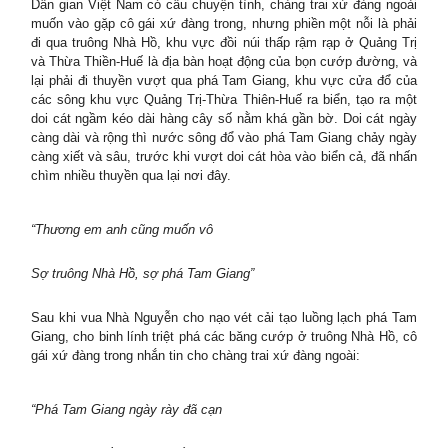
Dân gian Việt Nam có câu chuyện tình, chàng trai xứ đàng ngoài
muốn vào gặp cô gái xứ đàng trong, nhưng phiền một nỗi là phải
đi qua truông Nhà Hồ, khu vực đồi núi thấp rậm rạp ở Quảng Trị
và Thừa Thiền-Huế là địa bàn hoạt động của bọn cướp đường, và
lại phải đi thuyền vượt qua phá Tam Giang, khu vực cửa đổ của
các sông khu vực Quảng Trị-Thừa Thiên-Huế ra biển, tạo ra một
doi cát ngầm kéo dài hàng cây số nằm khá gần bờ. Doi cát ngày
càng dài và rộng thì nước sông đổ vào phá Tam Giang chảy ngày
càng xiết và sâu, trước khi vượt doi cát hòa vào biển cả, đã nhấn
chìm nhiều thuyền qua lại nơi đây.
“Thương em anh cũng muốn vô
Sợ truông Nhà Hồ, sợ phá Tam Giang”
Sau khi vua Nhà Nguyễn cho nạo vét cải tạo luồng lạch phá Tam
Giang, cho binh lính triệt phá các băng cướp ở truông Nhà Hồ, cô
gái xứ đàng trong nhắn tin cho chàng trai xứ đàng ngoài:
“Phá Tam Giang ngày rày đã cạn