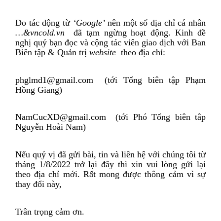
Do tác động từ
‘Google’
nên một số địa chỉ cá nhân
…&vncold.vn
đã tạm ngừng hoạt động. Kinh đề
nghị quý bạn đọc và cộng tác viên giao dịch với Ban
Biên tập & Quản trị
website
theo địa chỉ:
phglmd1@gmail.com
(tới Tổng biên tập Phạm
Hồng Giang)
NamCucXD@gmail.com
(tới Phó Tổng biên tâp
Nguyễn Hoài Nam)
Nếu quý vị đã gửi bài, tin và liên hệ với chúng tôi từ
tháng 1/8/2022 trở lại đây thì xin vui lòng gửi lại
theo địa chỉ mới. Rất mong được thông cảm vì sự
thay đổi này,
Trân trọng cảm ơn.