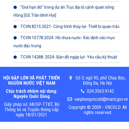
"Giới hạn đỏ" trong dự án Trục đại lộ cảnh quan sông
Hồng [GS.Trần Đình Hợi]
TCVN 8215:2021- Công trình thủy lợi- Thiết bị quan trắc
TCVN 10778:2024- Hồ chứa nước- Xác định các mực
nước đặc trưng
TCVN 14288: 2024- Bản đồ ngập lụt- Yêu cầu kỹ thuật
HỘI ĐẬP LỚN VÀ PHÁT TRIỂN
Số 3, ngõ 95, phố Chùa Bộc,
NGUỒN NƯỚC VIỆT NAM
Đống Đa, Hà Nội
Chịu trách nhiệm nội dung:
024.3563.9142
Nguyễn Quốc Dũng
vanphongvncold@mard.gov.vn
Giấy phép số: 68/GP-TTĐT, Bộ
Copyright © 2009 - VNCOLD. All
Thông tin và Truyền thông cấp
rights reserved
ngày 18/01/2021