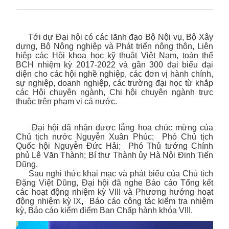
Tới dự Đại hội có các lãnh đạo Bộ Nội vụ, Bộ Xây
dựng, Bộ Nông nghiệp và Phát triển nông thôn, Liên
hiệp các Hội khoa học kỹ thuật Việt Nam, toàn thể
BCH nhiệm kỳ 2017-2022 và gần 300 đại biểu đại
diện cho các hội nghề nghiệp, các đơn vị hành chính,
sự nghiệp, doanh nghiệp, các trường đại học từ khắp
các Hội chuyên ngành, Chi hội chuyên ngành trực
thuộc trên phạm vi cả nước.
Đại hội đã nhận được lẵng hoa chúc mừng của
Chủ tịch nước Nguyễn Xuân Phúc; Phó Chủ tịch
Quốc hội Nguyễn Đức Hải; Phó Thủ tướng Chính
phủ Lê Văn Thành; Bí thư Thành ủy Hà Nội Đinh Tiến
Dũng.
Sau nghi thức khai mạc và phát biểu của Chủ tịch
Đặng Việt Dũng, Đại hội đã nghe Báo cáo Tổng kết
các hoạt động nhiệm kỳ VIII và Phương hướng hoạt
động nhiệm kỳ IX
,
Báo cáo công tác kiểm tra nhiệm
kỳ, Báo cáo kiểm điểm Ban Chấp hành khóa VIII.