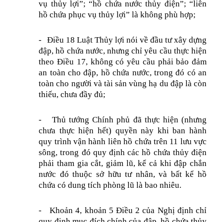
vụ thủy lợi
”; “hồ chứa nước thủy điện”; “liên
hồ chứa phục vụ thủy lợi” là không phù hợp;
-
Điều 18 Luật Thủy lợi nói về đầu tư xây dựng
đập, hồ chứa nước, nhưng chỉ yêu cầu thực hiện
theo Điều 17, không có yêu cầu phải bảo đảm
an toàn cho đập, hồ chứa nước, trong đó có an
toàn cho người và tài sản vùng hạ du đập là còn
thiếu, chưa đầy đủ;
-
Thủ tướng Chính phủ đã thực hiện (nhưng
chưa thực hiện hết) quyền này khi ban hành
quy trình vận hành liên hồ chứa trên 11 lưu vực
sông, trong đó quy định các hồ chứa thủy điện
phải tham gia cắt, giảm lũ, kể cả khi đập chắn
nước đó thuộc sở hữu tư nhân, và bất kể hồ
chứa có dung tích phòng lũ là bao nhiêu.
-
Khoản 4, khoản 5 Điều 2 của Nghị định chỉ
quy định mục đích chính của đập, hồ chứa thủy