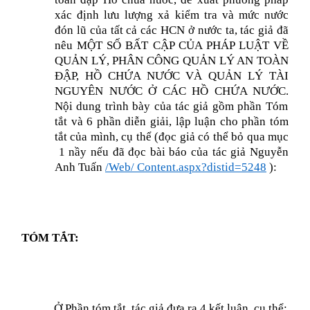
xác định lưu lượng xả kiểm tra và mức nước
đón lũ của tất cả các HCN ở nước ta, tác giả đã
nêu
MỘT SỐ BẤT CẬP CỦA PHÁP LUẬT VỀ
QUẢN LÝ, PHÂN CÔNG QUẢN LÝ AN TOÀN
ĐẬP, HỒ CHỨA NƯỚC VÀ QUẢN LÝ TÀI
NGUYÊN NƯỚC Ở CÁC HỒ CHỨA NƯỚC
.
Nội dung trình bày của tác giả gồm phần Tóm
tắt và 6 phần diễn giải, lập luận cho phần tóm
tắt của mình, cụ thể (đọc giả có thể bỏ qua mục
1 nầy nếu đã đọc bài báo của tác giả Nguyễn
Anh Tuấn
/Web/ Content.aspx?distid=5248
):
TÓM TẮT:
Ở Phần tóm tắt, tác giả đưa ra 4 kết luận, cụ thể: