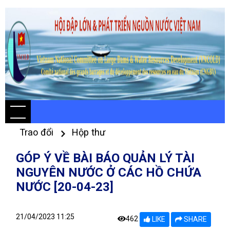
Trao đổi
Hộp thư
GÓP Ý VỀ BÀI BÁO QUẢN LÝ TÀI
NGUYÊN NƯỚC Ở CÁC HỒ CHỨA
NƯỚC [20-04-23]
21/04/2023 11:25
462
LIKE
SHARE