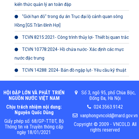
kiến thức quản lý an toàn đập
"Giới hạn đỏ" trong dự án Trục đại lộ cảnh quan sông
Hồng [GS.Trần Đình Hợi]
TCVN 8215:2021- Công trình thủy lợi- Thiết bị quan trắc
TCVN 10778:2024- Hồ chứa nước- Xác định các mực
nước đặc trưng
TCVN 14288: 2024- Bản đồ ngập lụt- Yêu cầu kỹ thuật
HỘI ĐẬP LỚN VÀ PHÁT TRIỂN
Số 3, ngõ 95, phố Chùa Bộc,
NGUỒN NƯỚC VIỆT NAM
Đống Đa, Hà Nội
Chịu trách nhiệm nội dung:
024.3563.9142
Nguyễn Quốc Dũng
vanphongvncold@mard.gov.vn
Giấy phép số: 68/GP-TTĐT, Bộ
Copyright © 2009 - VNCOLD. All
Thông tin và Truyền thông cấp
rights reserved
ngày 18/01/2021