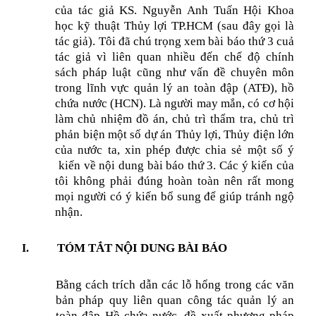
của tác giả
KS. Nguyễn Anh Tuấn Hội Khoa
học kỹ thuật Thủy lợi TP.HCM (sau đây gọi là
tác giả). Tôi đã chú trọng xem bài báo thứ 3 cuả
tác giả vì liên quan nhiều đến chế độ chính
sách pháp luật cũng như vấn đề chuyên môn
trong lĩnh vực quản lý an toàn đập (ATĐ), hồ
chứa nước (HCN).
Là người may mắn, có cơ hội
làm chủ nhiệm đồ án, chủ trì thẩm tra, chủ trì
phản biện một số dự án Thủy lợi, Thủy điện lớn
của nước ta
, xin phép được chia sẻ một số ý
kiến về nội dung bài báo thứ 3. Các ý kiến của
tôi không phải đúng hoàn toàn nên rất mong
mọi người có ý kiến bổ sung để giúp tránh ngộ
nhận.
TÓM TẮT NỘI DUNG BÀI BÁO
I.
Bằng cách trích dẫn các lỗ hổng trong các văn
bản pháp quy liên quan công tác
quản lý an
toàn đập Hồ chứa nước, đề xuất phương pháp