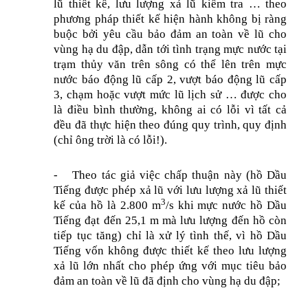
lũ thiết kế, lưu lượng xả lũ kiểm tra … theo
phương pháp thiết kế hiện hành không bị ràng
buộc bởi yêu cầu bảo đảm an toàn về lũ cho
vùng hạ du đập, dẫn tới tình trạng mực nước tại
trạm thủy văn trên sông có thể lên trên mực
nước báo động lũ cấp 2, vượt báo động lũ cấp
3, chạm hoặc vượt mức lũ lịch sử … được cho
là điều bình thường, không ai có lỗi vì tất cả
đều đã thực hiện theo đúng quy trình, quy định
(chỉ ông trời là có lỗi!).
-
Theo tác giả việc chấp thuận này (hồ Dầu
Tiếng được phép xả lũ với lưu lượng xả lũ thiết
3
kế của hồ là 2.800 m
/s khi mực nước hồ Dầu
Tiếng đạt đến 25,1 m mà lưu lượng đến hồ còn
tiếp tục tăng) chỉ là xử lý tình thế, vì hồ Dầu
Tiếng vốn không được thiết kế theo lưu lượng
xả lũ lớn nhất cho phép ứng với mục tiêu bảo
đảm an toàn về lũ đã định cho vùng hạ du đập;