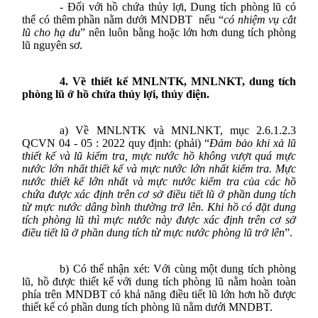
- Đối với hồ chứa thủy lợi, Dung tích phòng lũ có
thể có thêm phần nằm dưới MNDBT
nếu “
có nhiệm vụ cắt
lũ cho hạ du
” nên luôn bằng hoặc lớn hơn dung tích phòng
lũ nguyên sơ.
4. Về
thiết kế
MNLNTK, MNLNKT,
dung tích
phòng lũ ở
hồ chứa thủy lợi, thủy điện
.
a) Về
MNLNTK và MNLNKT, mục 2.6.1.2.3
QCVN 04 - 05 : 2022 quy định: (phải) “
Đảm bảo khi xả lũ
thiết kế và lũ kiểm tra, mực nước hồ không vượt quá mực
nước lớn nhất thiết kế và mực nước lớn nhất kiểm tra. Mực
nước thiết kế lớn nhất và mực nước kiểm tra của các hồ
chứa được xác định trên cơ sở điều tiết lũ ở phần dung tích
từ mực nước dâng bình thường trở lên. Khi hồ có đặt dung
tích phòng lũ thì mực nước này được xác định trên cơ sở
điều tiết lũ ở phần dung tích từ mực nước phòng lũ trở lên
”.
b)
Có thể nhận xét: Với cùng một dung tích phòng
lũ, hồ được thiết kế với d
ung tích phòng lũ nằm hoàn toàn
phía trên MNDBT có khả năng điều tiết lũ lớn hơn hồ
được
thiết kế có phần d
ung tích phòng lũ nằm dưới MNDBT.