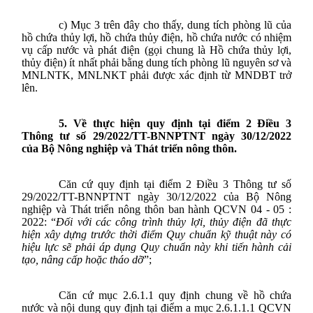
c)
Mục 3 trên đây cho thấy, d
ung tích phòng lũ của
hồ chứa thủy lợi, hồ chứa thủy điện, hồ chứa nước
có nhiệm
vụ cấp nước và phát điện (gọi chung là Hồ chứa thủy lợi,
thủy điện) ít nhất phải
bằng dung tích phòng lũ nguyên sơ và
MNLNTK, MNLNKT phải được xác định từ MNDBT trở
lên
.
5. Về
thực hiện quy định
tại điểm 2 Điều 3
Thông tư số 29/2022/TT-BNNPTNT ngày 30/12/2022
của Bộ Nông nghiệp và Thát triển nông thôn
.
Căn cứ quy định tại điểm 2 Điều 3 Thông tư số
29/2022/TT-BNNPTNT ngày 30/12/2022 của Bộ Nông
nghiệp và Thát triển nông thôn ban hành
QCVN 04 - 05 :
2022
: “
Đối với các công trình thủy lợi, thủy điện đã thực
hiện xây dựng trước thời điểm Quy chuẩn kỹ thuật này có
hiệu lực sẽ phải áp dụng Quy chuẩn này khi tiến hành cải
tạo, nâng cấp hoặc tháo dỡ
”;
Căn cứ mục 2.6.1.1 quy định chung về hồ chứa
nước và nội dung quy định tại điểm a mục 2.6.1.1.1
QCVN