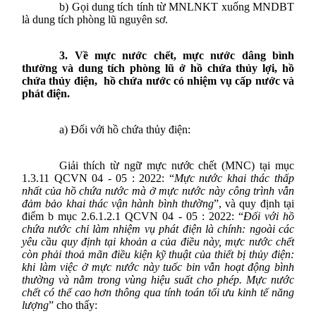
b)
Gọi dung tích tính từ MNLNKT xuống MNDBT
là dung tích phòng lũ nguyên sơ.
3. Về mực nước chết, mực nước dâng bình
thường và dung tích phòng lũ ở
hồ chứa thủy lợi, hồ
chứa thủy điện,
hồ chứa nước
có nhiệm vụ cấp nước và
phát điện.
a)
Đối với hồ chứa thủy điện:
G
iải thích từ ngữ
mực nước chết (MNC)
tại mục
1.3.11
QCVN 04 - 05 : 2022
: “
Mực nước khai thác thấp
nhất của hồ chứa nước mà ở mực nước này công trình vẫn
đảm bảo khai thác vận hành bình thường
”
, và quy định tại
điểm b mục 2.6.1.2.1
QCVN 04 - 05 : 2022
: “
Đối với hồ
chứa nước chỉ làm nhiệm vụ phát điện là chính: ngoài các
yêu cầu quy định tại khoản a của điều này, mực nước chết
còn phải thoả mãn điều kiện kỹ thuật của thiết bị thủy điện:
khi làm việc ở mực nước này tuốc bin vẫn hoạt động bình
thường và nằm trong vùng hiệu suất cho phép. Mực nước
chết có thể cao hơn thông qua tính toán tối ưu kinh tế năng
lượng
” cho thấy: