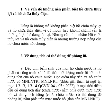
1. Về vấn đề không nên phân biệt hồ chứa thủy
lợi và hồ chứa thủy điện.
Đúng là không thể
không phân biệt hồ chứa thủy lợi
và hồ chứa thủy điện
vì dù muốn hay không chúng vẫn là
những thực thể đang tồn tại. Nhưng cần nhìn nhận: H
ồ chứa
thủy lợi và hồ chứa thủy điện là những trường hợp riêng của
hồ chứa nước nói chung.
2. Về dung tích có thể dùng để phòng lũ.
a)
Đặc tính bẩm sinh của mọi hồ chứa nước là nó
phải có công trình xả lũ để tháo bớt lượng nước lũ lớn hơn
dung tích của hồ chứa nước. Đặc điểm này dẫn tới
hồ chứa
nước có MNLNTK, MNLNKT (được giải thích từ ngữ tại
mục 1.3.13, 1.3.14
QCVN 04 - 05 : 2022
), ở mọi thời điểm
đều có dung tich đầy (chứa nước) nằm phía dưới mực nước
hồ và dung tích trống (chưa chứa nước, có thể dùng để
phòng lũ) nằm phía trên mực nước hồ (tính đến MNLNKT).