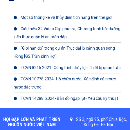
Một số thống kê về thủy điện tích năng trên thế giới
Giới thiệu 32 Video Clip phục vụ Chương trình bồi dưỡng
kiến thức quản lý an toàn đập
"Giới hạn đỏ" trong dự án Trục đại lộ cảnh quan sông
Hồng [GS.Trần Đình Hợi]
TCVN 8215:2021- Công trình thủy lợi- Thiết bị quan trắc
TCVN 10778:2024- Hồ chứa nước- Xác định các mực
nước đặc trưng
TCVN 14288: 2024- Bản đồ ngập lụt- Yêu cầu kỹ thuật
HỘI ĐẬP LỚN VÀ PHÁT TRIỂN
Số 3, ngõ 95, phố Chùa Bộc,
NGUỒN NƯỚC VIỆT NAM
Đống Đa, Hà Nội