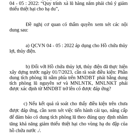
04 - 05 : 2022
: “
Quy trình xả lũ hàng năm phải chú ý giảm
thiểu thiệt hại cho hạ du”,
Đề nghị cơ quan có thẩm quyền xem xét các nội
dung sau:
a)
QCVN 04 - 05 : 2022 áp dụng cho H
ồ chứa thủy
lợi, thủy điện.
b) Đối với Hồ chứa thủy lợi, thủy điện
đã thực hiện
xây dựng trước ngày 01/7/2023, cần rà soát điều kiện: Phần
d
ung tích phòng lũ nằm phía trên MNDBT phải bằng dung
tích phòng lũ nguyên sơ và
MNLNTK, MNLNKT phải
được xác định từ MNDBT trở lên có được đáp ứng?
c)
Nếu kết quả rà soát cho thấy điều kiện trên chưa
được đáp ứng, cần xem xét việc tiến hành cải tạo, nâng cấp
để đảm bảo có dung tích phòng lũ theo đúng quy định nhằm
tăng khả năng giảm thiểu thiệt hại cho vùng hạ du đập của
hồ chứa nước
./.