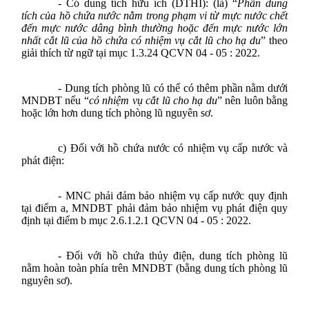
- Có dung tích hữu ích (DTHI): (là) “
Phần dung
tích của hồ chứa nước nằm trong phạm vi từ mực nước chết
đến mực nước dâng bình thường hoặc đến mực nước lớn
nhất cắt lũ của hồ chứa có nhiệm vụ cắt lũ cho hạ du
” theo
giải thích từ ngữ tại mục 1.3.24
QCVN 04 - 05 : 2022
.
-
Dung tích phòng lũ có thể có thêm phần nằm dưới
MNDBT nếu “
có nhiệm vụ cắt lũ cho hạ du
” nên luôn bằng
hoặc lớn hơn dung tích phòng lũ nguyên sơ.
c)
Đối với
hồ chứa nước có nhiệm vụ cấp nước và
phát điện:
- MNC phải đảm bảo nhiệm vụ cấp nước quy định
tại điểm a, MNDBT phải đảm bảo nhiệm vụ phát điện quy
định tại điểm b
mục 2.6.1.2.1
QCVN 04 - 05 : 2022
.
- Đối với hồ chứa thủy điện, dung tích phòng lũ
nằm hoàn toàn phía trên MNDBT (bằng dung tích phòng lũ
nguyên sơ).