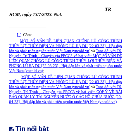
TP.
HCM, ngày 13/7/2023. Nat.
[1]
Gồm:
-
MỘT SỐ VẤN ĐỀ LIÊN QUAN CHỐNG LŨ CÔNG TRÌNH
THỦY LỢI-THỦY ĐIỆN VÀ PHÒNG LŨ HẠ DU [22-03-23] - Hội đập
lớn và phát triển nguồn nước Việt Nam (vncold.vn)
và
Trao đổi với TS.
Nguyễn Trí Trinh – Chuyên gia PECC3 về bài viết: MỘT SỐ VẤN ĐỀ
LIÊN QUAN CHỐNG LŨ CÔNG TRÌNH THỦY LỢI-THỦY ĐIỆN VÀ
PHÒNG LŨ HẠ DU [22-03-23] - Hội đập lớn và phát triển nguồn nước
Việt Nam (vncold.vn)
;
-
MỘT SỐ VẤN ĐỀ LIÊN QUAN CHỐNG LŨ CÔNG TRÌNH
THỦY LỢI-THỦY ĐIỆN VÀ PHÒNG LŨ HẠ DU [22-03-23] - Hội đập
lớn và phát triển nguồn nước Việt Nam (vncold.vn)
và
Trao đổi với TS.
Nguyễn Trí Trinh – Chuyên gia PECC3 về bài viết: GÓP Ý VỀ BÀI
BÁO QUẢN LÝ TÀI NGUYÊN NƯỚC Ở CÁC HỒ CHỨA NƯỚC [20-
04-23] - Hội đập lớn và phát triển nguồn nước Việt Nam (vncold.vn)
.
Tin nổi bật