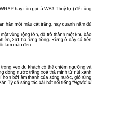
à VWRAP hay còn gọi là WB3 Thuỷ lợi) để củng
n hán một màu cát trắng, nay quanh năm đủ
ột vùng rộng lớn, đã trở thành một khu bảo
ự nhiên, 261 ha rừng trồng. Rừng ở đây có trên
 lôi lam mào đen.
c trong veo du khách có thể chiêm ngưỡng và
g dòng nước trắng xoá thả mình từ núi xanh
bí hơn bởi âm thanh của sóng nước, gió rừng
Văn Tý
đã sáng tác bài hát
nổi tiếng “
Người đi
.