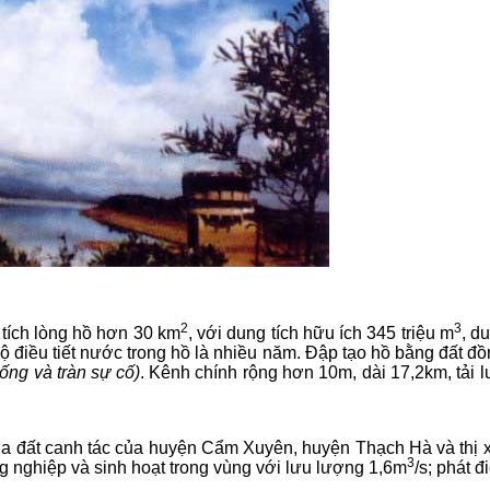
2
3
 tích lòng hồ hơn 30 km
, với dung tích hữu ích 345 triệu m
, d
 điều tiết nước trong hồ là nhiều năm. Đập tạo hồ bằng đất đồ
cống và tràn sự cố)
. Kênh chính rộng hơn 10m, dài 17,2km, tải 
ha đất canh tác của
huyện Cẩm Xuyên, huyện Thạch Hà và thị x
3
 nghiệp và sinh hoạt trong vùng với lưu lượng 1,6m
/s; phát 