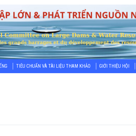
IẾNG
TIÊU CHUẨN VÀ TÀI LIỆU THAM KHẢO
GIỚI THIỆU HỘI