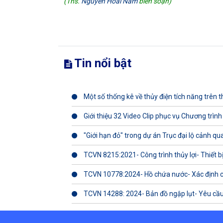
(Ths.
Nguyễn Hoài Nam
biên soạn)
Tin nổi bật
Một số thống kê về thủy điện tích năng trên th
Giới thiệu 32 Video Clip phục vụ Chương trình
"Giới hạn đỏ" trong dự án Trục đại lộ cảnh q
TCVN 8215:2021- Công trình thủy lợi- Thiết b
TCVN 10778:2024- Hồ chứa nước- Xác định 
TCVN 14288: 2024- Bản đồ ngập lụt- Yêu cầu