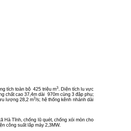
3
ung tích toàn bộ
425 triệu m
. Diện tích lu vực
ng chất cao 37,4m dài
970m cùng 3 đập phụ;
3
lưu lượng 28,2 m
/s; hệ thống kênh nhánh dài
ã Hà Tĩnh, chống lũ quét, chống xói mòn cho
điện công suất lắp máy 2,3MW.