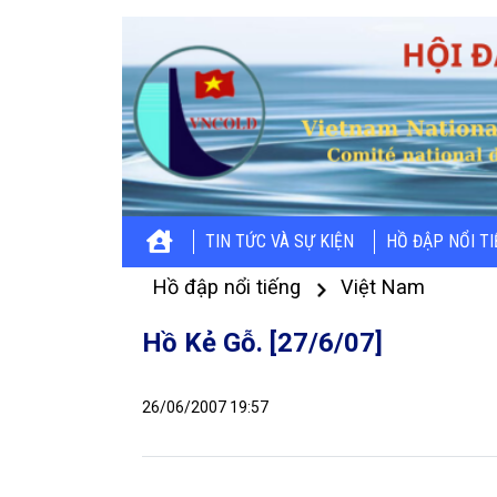
TIN TỨC VÀ SỰ KIỆN
HỒ ĐẬP NỔI T
Hồ đập nổi tiếng
Việt Nam
Hồ Kẻ Gỗ. [27/6/07]
26/06/2007 19:57