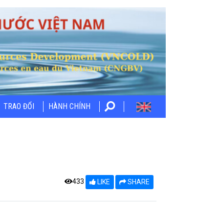
TRAO ĐỔI
HÀNH CHÍNH
433
LIKE
SHARE