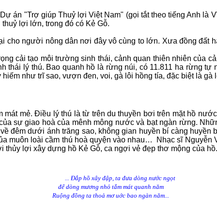
Dự án "Trợ giúp Thuỷ lợi Việt Nam" (gọi tắt theo tiếng Anh l
thuỷ lợi lớn, trong đó có Kẻ Gỗ.
ho người nông dân nơi đây vô cùng to lớn. Xưa đồng đất hạ
ải tạo môi trường sinh thái, cảnh quan thiên nhiên của cả m
sinh thái lý thú. Bao quanh hồ là rừng núi, có 11.811 ha rừng t
hiếm như trĩ sao, vượn đen, voi, gà lôi hồng tía, đặc biệt là gà
mát mẻ. Điều lý thú là từ trên du thuyền bơi trên mặt hồ nướ
 của sự giao hoà của mênh mông nước và bạt ngàn rừng. Nhữn
à về đêm dưới ánh trăng sao, không gian huyền bí càng huyền 
n của muôn loài cầm thú hoà quyện vào nhau…
Nhạc sĩ
Nguyễn 
 thủy lợi xây dựng hồ Kẻ Gỗ, ca ngợi vẻ đẹp thơ mộng của hồ
... Ðắp hồ xây đập, ta đưa dòng nước ngọt
để dòng mương nhỏ tắm mát quanh năm
Ruộng đồng ta thoả mơ uớc bao ngàn năm...