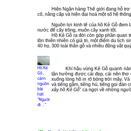
Hiện Ngân hàng Thế giới đang hỗ trợ 
cố, nâng cấp và hiện đại hoá một số hệ thống 
Nguồn lợi kinh tế của hồ Kẻ Gỗ đem lại c
nước để cấy trồng, muôn cây xanh tốt.
Hồ Kẻ Gỗ ra đời còn góp phần quan trọng c
tồn thiên nhiên có giá trị, một điểm du lịch 
40 họ, 300 loài thân gỗ và nhiều động vật quý 
Hồ Kẻ
Khí hậu vùng Kẻ Gỗ quanh năm 
Gỗ ,
tận hưởng được cái đẹp, cái nên thơ
cảm
xuống lòng hồ in rõ bóng trời mây. V
nguồn
và tiếng gầm, tiếng hú, tiếng gọi đà
bài
xây hồ Kẻ Gỗ
"
ca ngợi về những người
hát
"Người
đi ...."