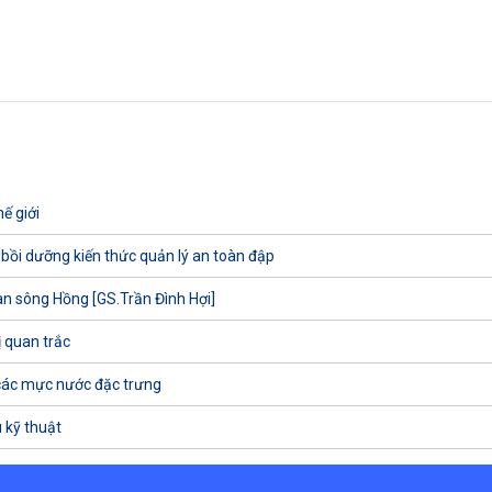
ế giới
 bồi dưỡng kiến thức quản lý an toàn đập
uan sông Hồng [GS.Trần Đình Hợi]
ị quan trắc
các mực nước đặc trưng
 kỹ thuật