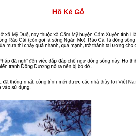
Hồ Kẻ Gỗ
cổ ở xã Mỹ Duệ, nay thuộc xã Cẩm Mỹ huyện Cẩm Xuyên tỉnh Hà
ng Rào Cái (còn gọi là sông Ngàn Mọ). Rào Cái là dòng sông 
ùa mưa thì chảy quá nhanh, quá mạnh, trở thành tai ương cho
Pháp đã nghĩ đến việc đắp đập chế ngự dòng sông này.
Họ
thi
iến tranh Đông Dương
nổ ra nên bị bỏ dở.
 đã thống nhất, công trình mới được các nhà thủy lợi Việt
Na
a vào sử dụng.