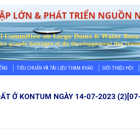
IẾNG
TIÊU CHUẨN VÀ TÀI LIỆU THAM KHẢO
GIỚI THIỆU HỘI
ẤT Ở KONTUM NGÀY 14-07-2023 (2)[07-