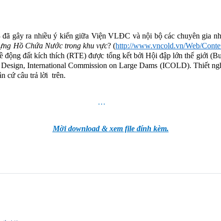
 đã gây ra nhiều ý kiến giữa Viện VLĐC và nội bộ các chuyên gia nh
y dựng Hồ Chứa Nước trong khu vực
? (
http://www.vncold.vn/Web/Conte
 về động đất kích thích (RTE) được tổng kết bởi Hội đập lớn thế giới (B
 Design,
International Commission on Large Dams (ICOLD). Thiết nghĩ
n cứ câu trả lời
trên.
…
Mời download & xem file đính kèm.