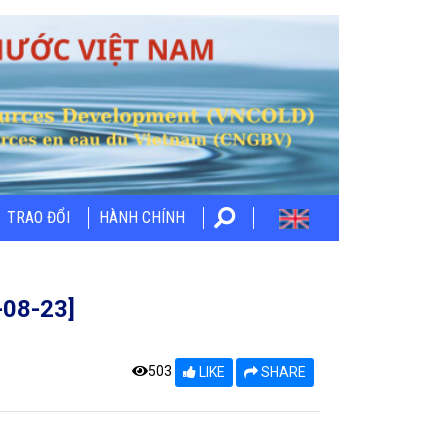
TRAO ĐỔI
HÀNH CHÍNH
08-23]
503
LIKE
SHARE