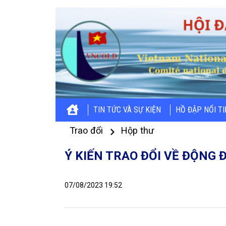
TIN TỨC VÀ SỰ KIỆN
HỒ ĐẬP NỔI T
Trao đổi
Hộp thư
Ý KIẾN TRAO ĐỔI VỀ ĐỘNG Đ
07/08/2023 19:52