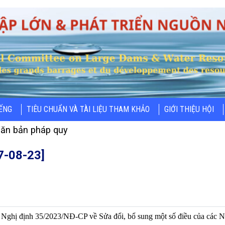
IẾNG
TIÊU CHUẨN VÀ TÀI LIỆU THAM KHẢO
GIỚI THIỆU HỘI
ăn bản pháp quy
7-08-23]
Nghị định 35/2023/NĐ-CP về Sửa đổi, bổ sung một số điều của các Ng