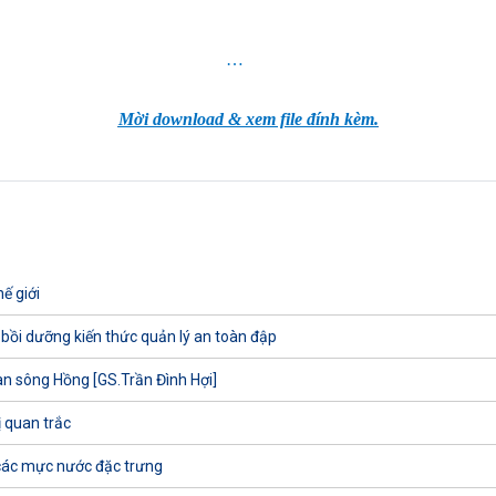
…
Mời download & xem file đính kèm.
ế giới
 bồi dưỡng kiến thức quản lý an toàn đập
uan sông Hồng [GS.Trần Đình Hợi]
ị quan trắc
các mực nước đặc trưng