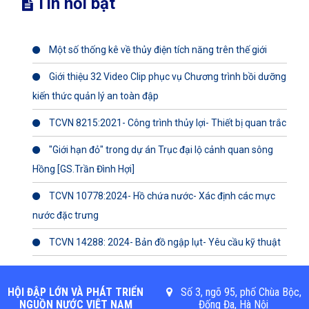
Tin nổi bật
Một số thống kê về thủy điện tích năng trên thế giới
Giới thiệu 32 Video Clip phục vụ Chương trình bồi dưỡng
kiến thức quản lý an toàn đập
TCVN 8215:2021- Công trình thủy lợi- Thiết bị quan trắc
"Giới hạn đỏ" trong dự án Trục đại lộ cảnh quan sông
Hồng [GS.Trần Đình Hợi]
TCVN 10778:2024- Hồ chứa nước- Xác định các mực
nước đặc trưng
TCVN 14288: 2024- Bản đồ ngập lụt- Yêu cầu kỹ thuật
HỘI ĐẬP LỚN VÀ PHÁT TRIỂN
Số 3, ngõ 95, phố Chùa Bộc,
NGUỒN NƯỚC VIỆT NAM
Đống Đa, Hà Nội