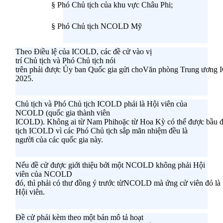
§
Phó
Chủ tịch
của khu vực
Châu
Phi
;
§
Phó
Chủ tịch NCOLD
Mỹ
Theo
Điều lệ của
ICOLD
,
c
ác
đề
cử
vào vị
trí
Chủ
tịch
và
Phó
Chủ
tịch nói
trên
phải
được
Ủy
ban
Quốc
gia
gửi
cho
Văn
phòng
Trung
ương
2025.
Chủ
tịch
và
Phó
Chủ
tịch ICOLD phải
là
Hội viên của
NCOLD (quốc gia thành viên
ICOLD)
.
Không
ai
từ
Nam
Phi
hoặc
từ
Hoa
Kỳ
có
thể
được
bầu
tịch ICOLD
vì
các
Phó
Chủ tịch
sắp
mãn
nhiệm
đều là
người của
các
quốc
gia
này
.
Nếu
đề
cử
được
giới thiệu
bởi
một
NCOLD
không
phải
Hội
viên của NCOLD
đó
,
thì
phải
có
thư
đồng
ý
trước
từ
NCOLD
mà
ứng
cử
viên
đó
là
Hội viên
.
Đề
cử
phải
kèm
theo
một
bản mô tả hoạt