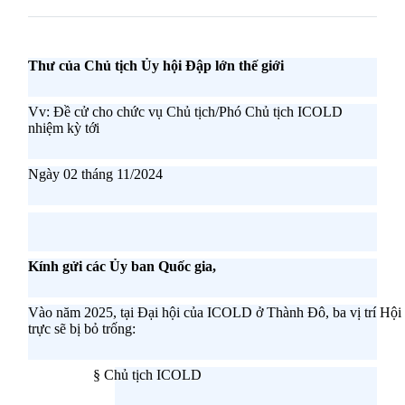
Thư của Chủ tịch Ủy hội Đập lớn thế giới
Vv: Đề cử cho chức vụ Chủ tịch/Phó Chủ tịch ICOLD
nhiệm kỳ tới
Ngày 02 tháng 11/2024
Kính
gửi
các
Ủy
ban
Quốc
gia
,
Vào
năm
2025
,
tại
Đại
hội
của
ICOLD
ở
Thành
Đô
,
ba
vị
trí
Hội
trực
sẽ
bị
bỏ
trống
:
§
Chủ
tịch
ICOLD