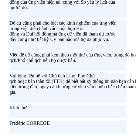
động
của
ứng
viên
hiện tại
,
cùng
với
Sơ
yếu
lý
lịch
của
người đó
.
Đề
cử
cũng
phải
cho
biết
các kinh nghiệm của ứng viên
trong việc
đ
iều
hành
các cuộc họp Hội
đồng
và
Đại
hội
đồng
mà
ứng
cử
viên
đã
tham
dự
trước
đây
cũng
như
bất
kỳ
Ủy
ban
nào
mà
họ
đã
phục
vụ
.
Việc
đề
cử
cũng
phải
kèm
theo
một
thư
của
ứng
viên
,
trong
đó
họ
tịch/Phó chủ tịch
nếu
họ
được
bầu
.
Vui
lòng
liên
hệ
với
Chủ tịch
Lino
,
Phó
Chủ
tịch
hoặc
bản
thân
tôi
(TTK)
để
biết
bất
kỳ
thông
tin
nào
bạn
cần
kiến
trong
đầu
,
ngay
cả
khi
ứng
cử
viên
vẫn
chưa
chắc
chắn
tham
gia
.
Kính thư.
Frédéric
CORREGE