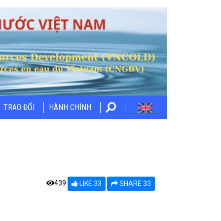
TRAO ĐỔI
HÀNH CHÍNH
439
LIKE 33
SHARE 33