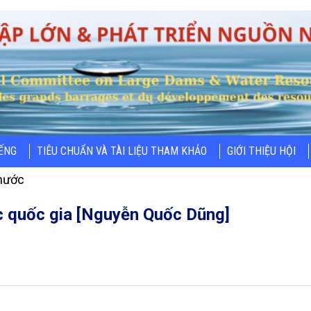
IẾNG
TIÊU CHUẨN VÀ TÀI LIỆU THAM KHẢO
GIỚI THIỆU HỘI
nước
c quốc gia [Nguyễn Quốc Dũng]