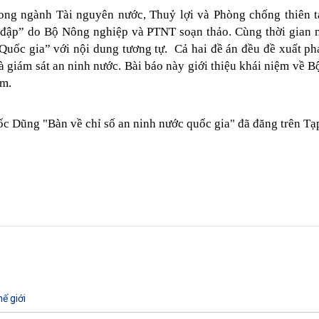
ong ngành Tài nguyên nước, Thuỷ lợi và Phòng chống thiên ta
 đập
”
do Bộ Nông nghiệp và PTNT soạn thảo. Cùng thời gian n
 Quốc gia
”
với nội dung tương tự. Cả hai đề án đều đề xuất ph
à giám sát an ninh nước. Bài báo này giới thiệu khái niệm về B
am.
c Dũng "Bàn về chỉ số an ninh nước quốc gia" đã đăng trên Tạ
ế giới