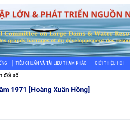
IẾNG
TIÊU CHUẨN VÀ TÀI LIỆU THAM KHẢO
GIỚI THIỆU HỘI
n đổi số
 năm 1971 [Hoàng Xuân Hồng]