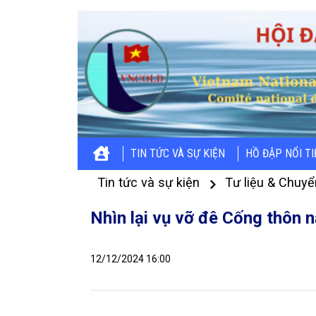
TIN TỨC VÀ SỰ KIỆN
HỒ ĐẬP NỔI T
Tin tức và sự kiện
Tư liệu & Chuyể
Nhìn lại vụ vỡ đê Cống thôn
12/12/2024 16:00