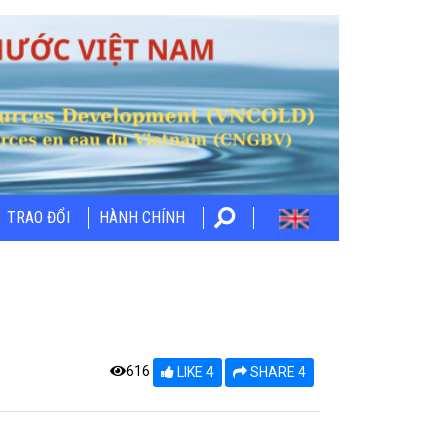
TRAO ĐỔI
HÀNH CHÍNH
616
LIKE 4
SHARE 4