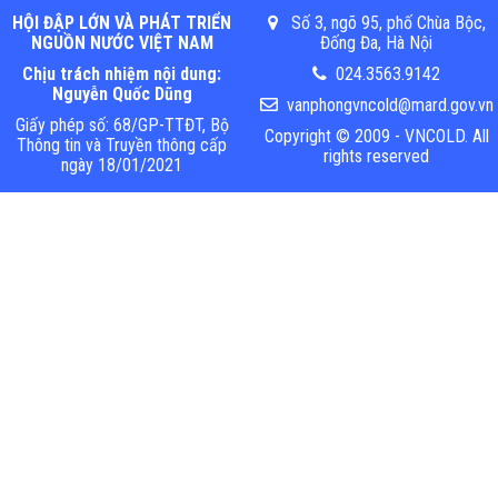
HỘI ĐẬP LỚN VÀ PHÁT TRIỂN
Số 3, ngõ 95, phố Chùa Bộc,
NGUỒN NƯỚC VIỆT NAM
Đống Đa, Hà Nội
Chịu trách nhiệm nội dung:
024.3563.9142
Nguyễn Quốc Dũng
vanphongvncold@mard.gov.vn
Giấy phép số: 68/GP-TTĐT, Bộ
Copyright © 2009 - VNCOLD. All
Thông tin và Truyền thông cấp
rights reserved
ngày 18/01/2021