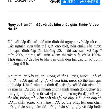
18/12/2024 16:07
640
LIKE 0
SHARE 0
Nguy cơ tràn đỉnh đập và các biện pháp giảm thiểu- Video
No.12
Đối với đập đất, nếu để tràn đỉnh thì nguy cơ vỡ đập rất cao.
Các nghiên cứu trên thế giới cho biết, nếu chiều sâu nước
tràn qua đỉnh đập đất khoảng 20cm thì xác suất vỡ đập ở
mức 20%, nhưng nếu tràn 40cm thì xác suất vỡ là 100%.
Thời gian vỡ đập kể từ khi tràn đỉnh đến lúc đập bị vỡ trong
khoảng 4-5 h.
Khi mưa lớn xảy ra, lưu lượng và tổng lượng nước lũ đổ về
hồ lớn, vượt quá năng lực xả của tràn, nước có thể tràn qua
đỉnh đập. Khi lũ tràn qua đỉnh đập sẽ gây xói lở đất trên đỉnh
và mái hạ lưu đập, sẽ nhanh chóng hình thành dòng chảy tập
trung tại một hoặc một vài vị trí dọc theo tuyến đập với vận
tốc lớn, không thể kiểm soát và gây vỡ đập. Nếu đỉnh đập có
tường chắn sóng, khả năng nước có thể phụt lên qua chân
tường chắn sóng, làm đổ tường chắn sóng, gây vỡ đập
hoặc