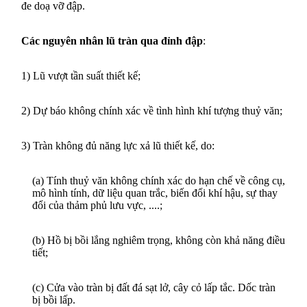
đ
e doạ vỡ đập
.
Các nguyên nhân lũ tràn qua đỉnh đập
:
1)
Lũ vượt tần suất thiết kế;
2)
Dự báo không chính xác về tình hình khí tượng thuỷ văn;
3
) Tràn không đủ năng lực xả lũ thiết kế
,
d
o:
(
a
)
T
ính thuỷ văn không
chính xác do hạn chế về công cụ,
mô hình tính, dữ liệu quan trắc, biến đổi khí hậu, sự thay
đổi của thảm phủ lưu vực, ....
;
(
b
)
H
ồ bị bồi lắng nghiêm trọng, không còn khả năng điều
tiết;
(
c
)
C
ửa vào tràn bị đất đá sạt lở, cây cỏ lấp tắc
. Dốc tràn
bị bồi lấp.