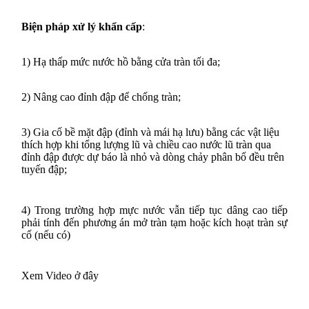
Biện pháp xử lý khẩn cấp
:
1) Hạ thấp mức nước hồ bằng cửa tràn tối đa;
2) Nâng cao đỉnh đập để chống tràn;
3) Gia cố bề mặt đập (đỉnh và mái hạ lưu) bằng các vật liệu
thích hợp khi tổng lượng lũ và chiều cao nước lũ tràn qua
đỉnh đập được dự báo là nhỏ và dòng chảy phân bố đều trên
tuyến đập;
4) Trong trường hợp mực nước vẫn tiếp tục dâng cao tiếp
phải tính đến phương án mở tràn tạm hoặc kích hoạt tràn sự
cố (nếu có)
Xem Video ở đây