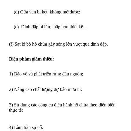
(
d
)
C
ửa van bị kẹt, không mở được;
(
e
)
Đỉnh đập
bị lún,
thấp hơn thiết kế
...
(
f
)
S
ạt lở bờ hồ chứa gây sóng lớn vượt qua đỉnh đập.
Biện phảm giảm thiểu
:
1)
Bảo vệ và phát triển rừng đầu nguồn;
2)
Nâng cao chất lượng dự báo mưa lũ;
3)
Sử dụng các công cụ điều hành hồ chứa theo diễn biến
thực tế;
4) Làm tràn sự cố.