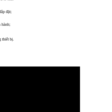
lắp đặt;
n hành;
thiết bị.