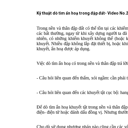
Kỹ thuật dò tìm ẩn hoạ trong đập đất- Video No.
Trong nền và thân đập đất có thể tồn tại các khiếm 
các bất thường, ngay từ khi xây dựng người ta đã b
nhiên, có những khiếm khuyết không thể (hoặc khó
khuyết. Nhiều đập không lắp đặt thiết bị, hoặc kh
khuyết, ẩn hoạ được áp dụng.
Việc dò tìm ẩn hoạ có trong nền và thân đập trả lời
- Câu hỏi liên quan đến thấm, xói ngầm: cần phải 
- Câu hỏi liên quan đến các khuyết tật cục bộ: hang
Để dò tìm ẩn hoạ khuyết tật trong nền và thân đậ
điện- điện tử hoặc đánh dấu đồng vị. Nhưng thườn
Cho dù sử dụng phương pháp nào cũng cần các yế