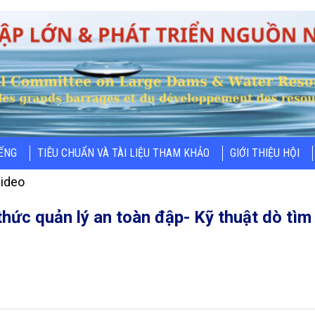
IẾNG
TIÊU CHUẨN VÀ TÀI LIỆU THAM KHẢO
GIỚI THIỆU HỘI
ideo
thức quản lý an toàn đập- Kỹ thuật dò tìm