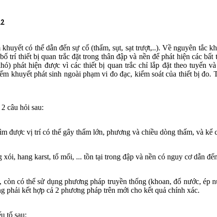
22
khuyết có thể dẫn đến sự cố (thấm, sụt, sạt trượt,..). Về nguyên tắc khi 
ố trí thiết bị quan trắc đặt trong thân đập và nền để phát hiện các bất
) phát hiện được vì các thiết bị quan trắc chỉ lắp đặt theo tuyến và
iếm khuyết phát sinh ngoài phạm vi đo đạc, kiểm soát của thiết bị đo
 2 câu hỏi sau:
tìm được vị trí có thể gây thấm lớn, phương và chiều dòng thấm, và kể 
 xói, hang karst, tổ mối, ... tồn tại trong đập và nền có nguy cơ dẫn đế
p, còn có thể sử dụng phương pháp truyền thống (khoan, đổ nước, ép n
g phải kết hợp cả 2 phương pháp trên mới cho kết quả chính xác.
u tố sau: