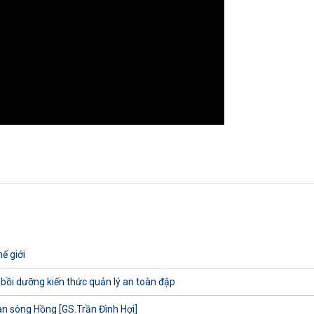
ế giới
 bồi dưỡng kiến thức quản lý an toàn đập
uan sông Hồng [GS.Trần Đình Hợi]