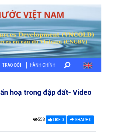
TRAO ĐỔI
HÀNH CHÍNH
 ẩn hoạ trong đập đất- Video
558
LIKE 0
SHARE 0