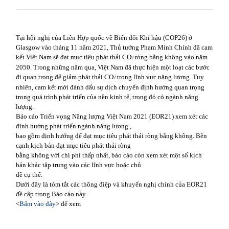
Tại hội nghị của Liên Hợp quốc về Biến đổi Khí hậu (COP26) ở
Glasgow vào tháng 11 năm 2021, Thủ tướng Phạm
Minh Chính đã cam
kết Việt Nam sẽ đạt mục tiêu phát thải CO
ròng bằng không vào năm
2
2050. Trong những
năm qua, Việt Nam đã thực hiện một loạt các bước
đi quan trọng để giảm phát thải CO
trong lĩnh vực năng
lượng. Tuy
2
nhiên, cam kết mới đánh dấu sự dịch chuyển định hướng quan trọng
trong quá trình phát triển của
nền kinh tế, trong đó có ngành năng
lượng.
Báo cáo Triển vọng Năng lượng Việt Nam 2021 (EOR21) xem xét các
định hướng phát triển ngành năng lượng ,
bao gồm định hướng để đạt mục tiêu phát thải ròng bằng không. Bên
cạnh kịch bản đạt mục tiêu phát thải ròng
bằng không với chi phí thấp nhất, báo cáo còn xem xét một số kịch
bản khác tập trung vào các lĩnh vực hoặc chủ
đề cụ thể.
Dưới đây là tóm tắt các thông điệp và khuyến nghị chính của EOR21
đề cập trong Báo cáo này.
<
Bấm vào đây
> để xem