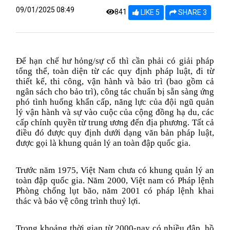
09/01/2025 08:49
841
LIKE 5
SHARE 3
Để hạn chế hư hỏng/sự cố thì cần phải có giải pháp
tổng thể, toàn diện từ các quy định pháp luật, đi từ
thiết kế, thi công, vận hành và bảo trì (bao gồm cả
ngân sách cho bảo trì), công tác chuẩn bị sẵn sàng ứng
phó tình huống khẩn cấp, năng lực của đội ngũ quản
lý vận hành và sự vào cuộc của cộng đồng hạ du, các
cấp chính quyền từ trung ương đến địa phương. Tất cả
điều đó được quy định dưới dạng văn bản pháp luật,
được gọi là khung quản lý an toàn đập quốc gia.
Trước năm 1975, Việt Nam chưa có khung quản lý an
toàn đập quốc gia. Năm 2000, Việt nam có Pháp lệnh
Phòng chống lụt bão, năm 2001 có pháp lệnh khai
thác và bảo vệ công trình thuỷ lợi.
Trong khoảng thời gian từ 2000-nay có nhiều đập, hồ