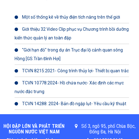
Một số thống kê về thủy điện tích năng trên thế giới
Giới thiệu 32 Video Clip phục vụ Chương trình bồi dưỡng
kiến thức quản lý an toàn đập
"Giới hạn đỏ" trong dự án Trục đại lộ cảnh quan sông
Hồng [GS.Trần Đình Hợi]
TCVN 8215:2021- Công trình thủy lợi- Thiết bị quan trắc
TCVN 10778:2024- Hồ chứa nước- Xác định các mực
nước đặc trưng
TCVN 14288: 2024- Bản đồ ngập lụt- Yêu cầu kỹ thuật
HỘI ĐẬP LỚN VÀ PHÁT TRIỂN
Số 3, ngõ 95, phố Chùa Bộc,
NGUỒN NƯỚC VIỆT NAM
Đống Đa, Hà Nội