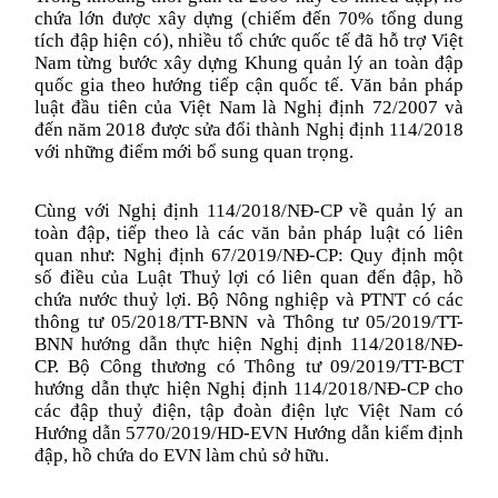
chứa lớn được xây dựng (chiếm đến 70% tổng dung
tích đập hiện có), nhiều tổ chức quốc tế đã hỗ trợ Việt
Nam từng bước xây dựng Khung quản lý an toàn đập
quốc gia theo hướng tiếp cận quốc tế.
Văn bản pháp
luật đầu tiên của Việt Nam là Nghị định 72/2007 và
đến năm 2018 được sửa đổi thành Nghị định 114/2018
với những điểm mới bổ sung quan trọng.
Cùng với
Nghị định 114/
2018/
NĐ-CP về quản lý an
toàn đập, tiếp theo là
các văn bản pháp luật có liên
quan như:
Nghị định 67/2019/NĐ-CP
:
Quy định một
số điều của Luật Thuỷ lợi có liên quan đến đập, hồ
chứa nước thuỷ lợi. Bộ Nông nghiệp và PTNT có các
thông tư 05/2018/TT-BNN và Thông tư 05/2019/TT-
BNN hướng dẫn thực hiện Nghị định 114/2018/NĐ-
CP. Bộ Công thương có Thông tư 09/2019/TT-BCT
hướng dẫn thực hiện Nghị định 114/2018/NĐ-CP cho
các đập thuỷ điện
, tập đoàn điện lực Việt Nam có
Hướng dẫn 5770/2019/HD-EVN Hướng dẫn kiểm định
đập, hồ chứa do EVN làm chủ sở hữu.