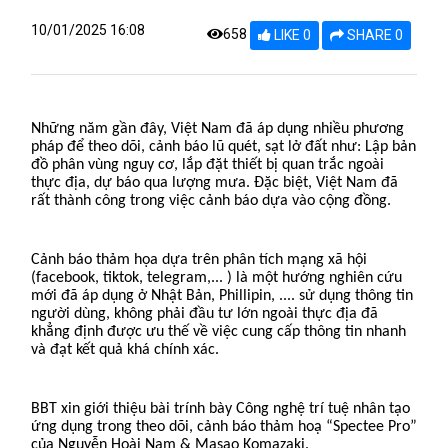
10/01/2025 16:08
658
LIKE 0
SHARE 0
Những năm gần đây, Việt Nam đã áp dụng nhiều phương
pháp để theo dõi, cảnh báo lũ quét, sạt lở đất như: Lập bản
đồ phân vùng nguy cơ, lắp đặt thiết bị quan trắc ngoài
thực địa, dự báo qua lượng mưa. Đặc biệt, Việt Nam đã
rất thành công trong việc cảnh báo dựa vào cộng đồng.
Cảnh báo thảm họa dựa trên phân tích mạng xã hội
(facebook, tiktok, telegram,... ) là một hướng nghiên cứu
mới đã áp dụng ở Nhật Bản, Phillipin, .... sử dụng thông tin
người dùng, không phải đầu tư lớn ngoài thực địa đã
khẳng định được ưu thế về việc cung cấp thông tin nhanh
và đạt kết quả khá chính xác.
BBT xin giới thiệu bài trính bày
Công nghệ trí tuệ nhân tạo
ứng dụng trong theo dõi, cảnh báo thảm hoạ “Spectee Pro”
của Nguyễn Hoài Nam & Masao Komazaki.