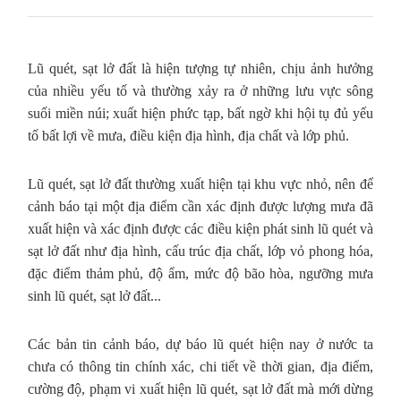
Lũ quét, sạt lở đất là hiện tượng tự nhiên, chịu ảnh hưởng
của nhiều yếu tố và thường xảy ra ở những lưu vực sông
suối miền núi; xuất hiện phức tạp, bất ngờ khi hội tụ đủ yếu
tố bất lợi về mưa, điều kiện địa hình, địa chất và lớp phủ.
Lũ quét, sạt lở đất thường xuất hiện tại khu vực nhỏ, nên để
cảnh báo tại một địa điểm cần xác định được lượng mưa đã
xuất hiện và xác định được các điều kiện phát sinh lũ quét và
sạt lở đất như địa hình, cấu trúc địa chất, lớp vỏ phong hóa,
đặc điểm thảm phủ, độ ẩm, mức độ bão hòa, ngưỡng mưa
sinh lũ quét, sạt lở đất...
Các bản tin cảnh báo, dự báo lũ quét hiện nay ở nước ta
chưa có thông tin chính xác, chi tiết về thời gian, địa điểm,
cường độ, phạm vi xuất hiện lũ quét, sạt lở đất mà mới dừng