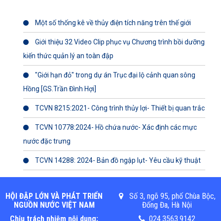
Một số thống kê về thủy điện tích năng trên thế giới
Giới thiệu 32 Video Clip phục vụ Chương trình bồi dưỡng
kiến thức quản lý an toàn đập
"Giới hạn đỏ" trong dự án Trục đại lộ cảnh quan sông
Hồng [GS.Trần Đình Hợi]
TCVN 8215:2021- Công trình thủy lợi- Thiết bị quan trắc
TCVN 10778:2024- Hồ chứa nước- Xác định các mực
nước đặc trưng
TCVN 14288: 2024- Bản đồ ngập lụt- Yêu cầu kỹ thuật
HỘI ĐẬP LỚN VÀ PHÁT TRIỂN
Số 3, ngõ 95, phố Chùa Bộc,
NGUỒN NƯỚC VIỆT NAM
Đống Đa, Hà Nội
Chịu trách nhiệm nội dung:
024.3563.9142