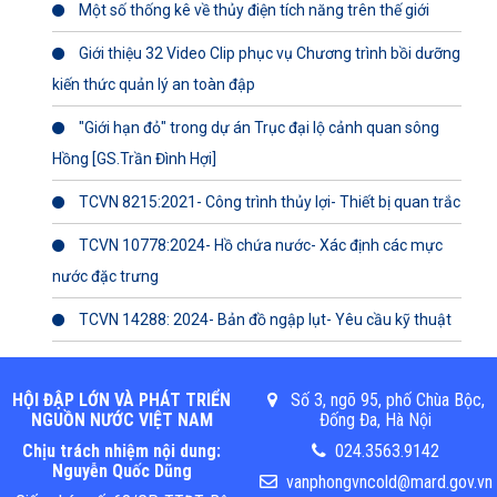
Một số thống kê về thủy điện tích năng trên thế giới
Giới thiệu 32 Video Clip phục vụ Chương trình bồi dưỡng
kiến thức quản lý an toàn đập
"Giới hạn đỏ" trong dự án Trục đại lộ cảnh quan sông
Hồng [GS.Trần Đình Hợi]
TCVN 8215:2021- Công trình thủy lợi- Thiết bị quan trắc
TCVN 10778:2024- Hồ chứa nước- Xác định các mực
nước đặc trưng
TCVN 14288: 2024- Bản đồ ngập lụt- Yêu cầu kỹ thuật
HỘI ĐẬP LỚN VÀ PHÁT TRIỂN
Số 3, ngõ 95, phố Chùa Bộc,
NGUỒN NƯỚC VIỆT NAM
Đống Đa, Hà Nội
Chịu trách nhiệm nội dung:
024.3563.9142
Nguyễn Quốc Dũng
vanphongvncold@mard.gov.vn