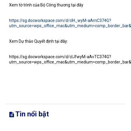
Xem tờ trình của Bộ Công thương tại đây
https://sg.docworkspace.com/d/cIH_wyM-aArnC374G?
utm_source=wps_office_mac&utm_medium=comp_border_bar&u
Xem Dự thảo Quyết định tại đây:
https://sg.docworkspace.com/d/cIJfwyM-aAvTC374G?
utm_source=wps_office_mac&utm_medium=comp_border_bar&u
Tin nổi bật