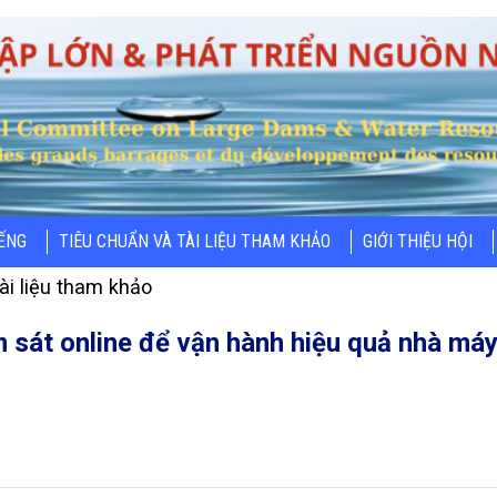
IẾNG
TIÊU CHUẨN VÀ TÀI LIỆU THAM KHẢO
GIỚI THIỆU HỘI
ài liệu tham khảo
sát online để vận hành hiệu quả nhà máy