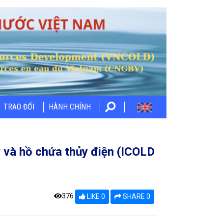
TRAO ĐỔI
HÀNH CHÍNH
 và hồ chứa thủy điện (ICOLD
376
LIKE 0
SHARE 0