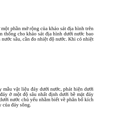
 một phần mở rộng của khảo sát địa hình trên
n thống cho khảo sát địa hình dưới nước bao
ước sâu, cần đo nhiệt độ nước. Khi có nhiệt
y mẫu vật liệu đáy dưới nước, phát hiện dưới
 đáy ở một độ sâu nhất định dưới bề mặt đáy
 dưới nước chủ yếu nhằm biết về phân bố kích
ày của đáy sông
.