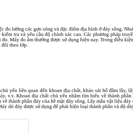
iệc đo lường các gợn sóng và đặc điểm địa hình ở đáy sông. Như
c kiểm tra và yêu cầu độ chính xác cao. Các phương pháp truyề
đo. Máy đo âm thường được sử dụng hiện nay. Trong điều kiện n
đổi theo lớp.
chủ yếu liên quan đến khoan địa chất, khảo sát hố đầm lầy, lấ
áy, v.v. Khoan địa chất chủ yếu nhằm tìm hiểu về thành phần
 về thành phần đáy của bề mặt đáy sông. Lấy mẫu vật liệu đáy
 Máy dò đáy được sử dụng để phát hiện loại thành phần và độ d