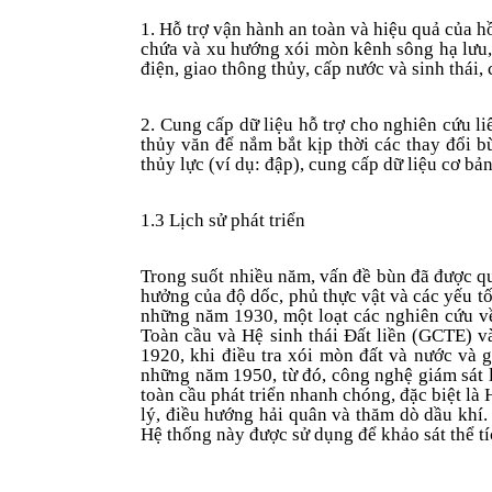
1. Hỗ trợ vận hành an toàn và hiệu quả của hồ
chứa và xu hướng xói mòn kênh sông hạ lưu, 
điện, giao thông thủy, cấp nước và sinh thái
2. Cung cấp dữ liệu hỗ trợ cho nghiên cứu l
thủy văn để nắm bắt kịp thời các thay đổi b
thủy lực (ví dụ: đập), cung cấp dữ liệu cơ b
1.3 Lịch sử phát triển
Trong suốt nhiều năm, vấn đề bùn đã được q
hưởng của độ dốc, phủ thực vật và các yếu t
những năm 1930, một loạt các nghiên cứu về
Toàn cầu và Hệ sinh thái Đất liền (GCTE) v
1920, khi điều tra xói mòn đất và nước và
những năm 1950, từ đó, công nghệ giám sát 
toàn cầu phát triển nhanh chóng, đặc biệt là
lý, điều hướng hải quân và thăm dò dầu khí
Hệ thống này được sử dụng để khảo sát thể t