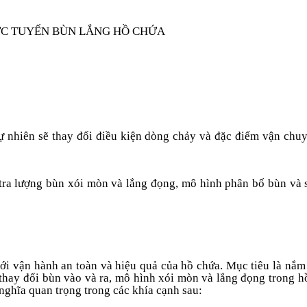
ỰC TUYẾN BÙN LẮNG HỒ CHỨA
ự nhiên sẽ thay đổi điều kiện dòng chảy và đặc điểm vận chu
tra lượng bùn xói mòn và lắng đọng, mô hình phân bố bùn và s
 với vận hành an toàn và hiệu quả của hồ chứa. Mục tiêu là nắ
 thay đổi bùn vào và ra, mô hình xói mòn và lắng đọng trong 
ý nghĩa quan trọng trong các khía cạnh sau: