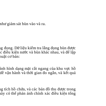
như giám sát bùn vào và ra.
ng đọng. Dữ liệu kiểm tra lắng đọng bùn được
c điều kiện nước và bùn khác nhau, và để lập
huật cơ bản:
 ánh hình dạng mặt cắt ngang của khu vực hồ
dễ vận hành và thời gian đo ngắn, và kết quả
g tích hồ chứa, và các bản đồ thu được trong
này có thể phản ánh chính xác điều kiện tổng