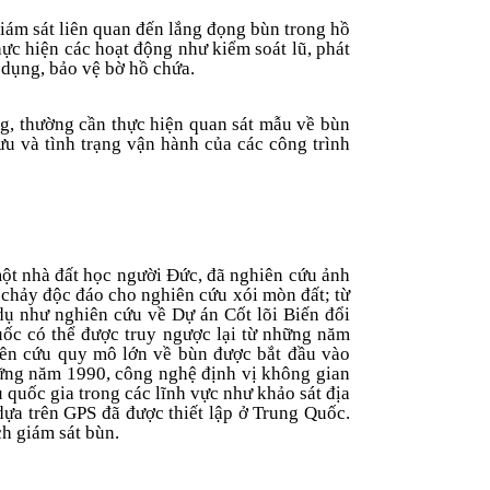
giám sát liên quan đến lắng đọng bùn trong hồ
ực hiện các hoạt động như kiểm soát lũ, phát
 dụng, bảo vệ bờ hồ chứa.
ng, thường cần thực hiện quan sát mẫu về bùn
ưu và tình trạng vận hành của các công trình
ột nhà đất học người Đức, đã nghiên cứu ảnh
 chảy độc đáo cho nghiên cứu xói mòn đất; từ
dụ như nghiên cứu về Dự án Cốt lõi Biến đổi
uốc có thể được truy ngược lại từ những năm
iên cứu quy mô lớn về bùn được bắt đầu vào
hững năm 1990, công nghệ định vị không gian
 quốc gia trong các lĩnh vực như khảo sát địa
ựa trên GPS đã được thiết lập ở Trung Quốc.
h giám sát bùn.