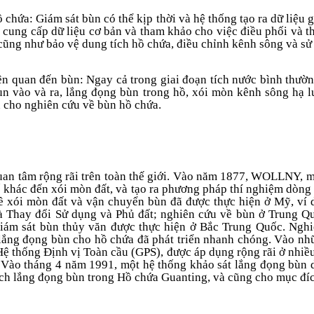
 chứa: Giám sát bùn có thể kịp thời và hệ thống tạo ra dữ liệu 
cung cấp dữ liệu cơ bản và tham khảo cho việc điều phối và th
, cũng như bảo vệ dung tích hồ chứa, điều chỉnh kênh sông và sử
iên quan đến bùn: Ngay cả trong giai đoạn tích nước bình thườ
ùn vào và ra, lắng đọng bùn trong hồ, xói mòn kênh sông hạ l
ản cho nghiên cứu về bùn hồ chứa.
uan tâm rộng rãi trên toàn thế giới. Vào năm 1877, WOLLNY, m
ố khác đến xói mòn đất, và tạo ra phương pháp thí nghiệm dòng
 xói mòn đất và vận chuyển bùn đã được thực hiện ở Mỹ, ví 
à Thay đổi Sử dụng và Phủ đất; nghiên cứu về bùn ở Trung Q
 giám sát bùn thủy văn được thực hiện ở Bắc Trung Quốc. Ngh
lắng đọng bùn cho hồ chứa đã phát triển nhanh chóng. Vào n
 Hệ thống Định vị Toàn cầu (GPS), được áp dụng rộng rãi ở nhiều
. Vào tháng 4 năm 1991, một hệ thống khảo sát lắng đọng bùn d
ích lắng đọng bùn trong Hồ chứa Guanting, và cũng cho mục đíc