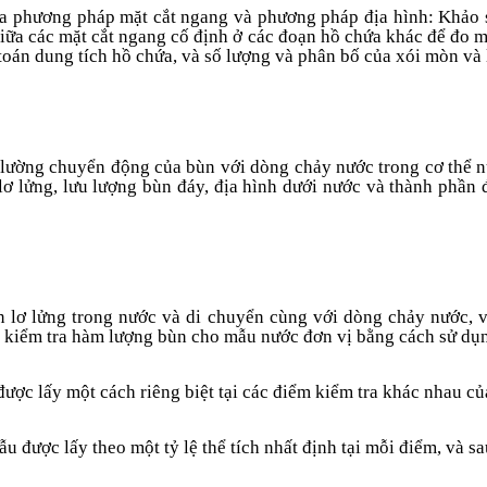
của phương pháp mặt cắt ngang và phương pháp địa hình: Khảo s
iữa các mặt cắt ngang cố định ở các đoạn hồ chứa khác để đo m
toán dung tích hồ chứa, và số lượng và phân bố của xói mòn và
 lường chuyển động của bùn với dòng chảy nước trong cơ thể n
ơ lửng, lưu lượng bùn đáy, địa hình dưới nước và thành phần 
n lơ lửng trong nước và di chuyển cùng với dòng chảy nước, v
à kiểm tra hàm lượng bùn cho mẫu nước đơn vị bằng cách sử d
được lấy một cách riêng biệt tại các điểm kiểm tra khác nhau c
ẫu được lấy theo một tỷ lệ thể tích nhất định tại mỗi điểm, và s