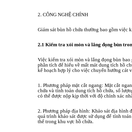
2. CÔNG NGHỆ CHÍNH
Giám sát bùn hồ chứa thường bao gồm việc ki
2.1 Kiểm tra xói mòn và lắng đọng bùn tro
Việc kiểm tra xói mòn và lắng đọng bùn bao 
phân tích để hiểu về mất mát dung tích hồ c
kế hoạch hợp lý cho việc chuyển hướng cát v
1. Phương pháp mặt cắt ngang: Mặt cắt ngan
chứa và tính toán dung tích hồ chứa, số lượ
có thể được nộp kịp thời với độ chính xác nhấ
2. Phương pháp địa hình: Khảo sát địa hình 
quá trình khảo sát được sử dụng để tính toá
thể trong khu vực hồ chứa.