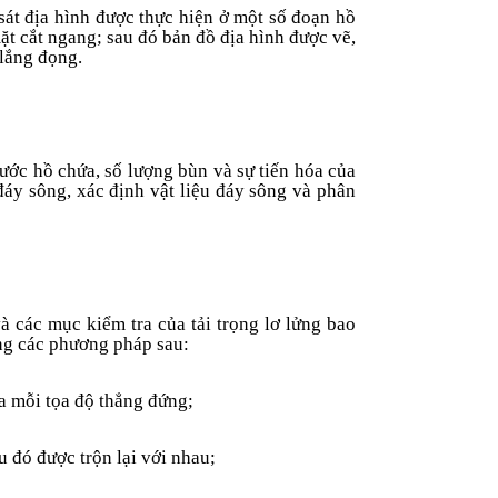
át địa hình được thực hiện ở một số đoạn hồ
ặt cắt ngang; sau đó bản đồ địa hình được vẽ,
 lắng đọng.
ước hồ chứa, số lượng bùn và sự tiến hóa của
đáy sông, xác định vật liệu đáy sông và phân
à các mục kiểm tra của tải trọng lơ lửng bao
ụng các phương pháp sau:
ủa mỗi tọa độ thẳng đứng;
au đó được trộn lại với nhau;