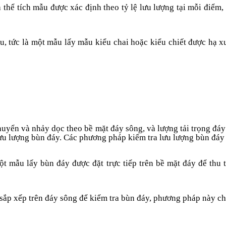
à thể tích mẫu được xác định theo tỷ lệ lưu lượng tại mỗi điểm,
u, tức là một mẫu lấy mẫu kiểu chai hoặc kiểu chiết được hạ x
 chuyển và nhảy dọc theo bề mặt đáy sông, và lượng tải trọng đá
 lưu lượng bùn đáy. Các phương pháp kiểm tra lưu lượng bùn đá
một mẫu lấy bùn đáy được đặt trực tiếp trên bề mặt đáy để th
sắp xếp trên đáy sông để kiểm tra bùn đáy, phương pháp này ch