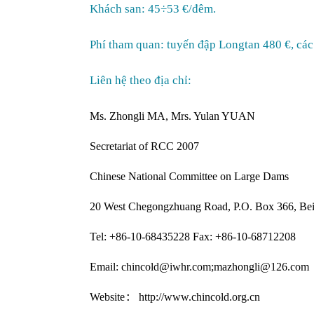
Khách san: 45÷53 €/đêm.
Phí tham quan: tuyến đập Longtan 480 €, các
Liên hệ theo địa chỉ:
Ms. Zhongli MA, Mrs. Yulan YUAN
Secretariat of RCC 2007
Chinese National Committee on Large Dams
20 West Chegongzhuang Road, P.O. Box 366
,
Bei
Tel: +86-10-68435228 Fax: +86-10-68712208
Email: chincold@iwhr.com;mazhongli@126.com
Website
http://www.chincold.org.cn
: