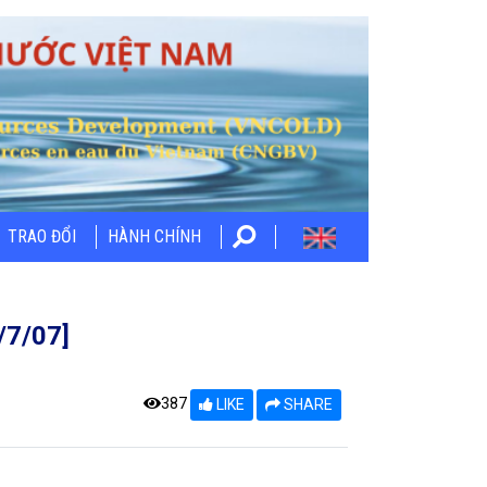
TRAO ĐỔI
HÀNH CHÍNH
/7/07]
387
LIKE
SHARE