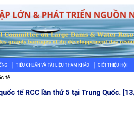
IẾNG
TIÊU CHUẨN VÀ TÀI LIỆU THAM KHẢO
GIỚI THIỆU HỘI
c tế
quốc tế RCC lần thứ 5 tại Trung Quốc. [13