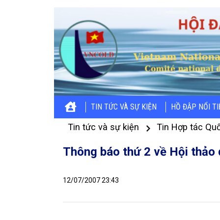
TIN TỨC VÀ SỰ KIỆN
HỒ ĐẬP NỔI T
Tin tức và sự kiện
Tin Hợp tác Quố
Thông báo thứ 2 về Hội thảo 
12/07/2007 23:43