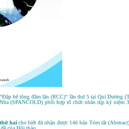
ế “Đập bê tông đầm lăn (RCC)“ lần thứ 5 tại Quí Dương 
ha (SPANCOLD) phối hợp tổ chức nhân dịp kỷ niệm 3
thứ hai
cho biết đã nhận được 146 bản Tóm tắt (Abstract)
 đề của Hội thảo.