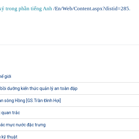
ký trong phần tiếng Anh
/En/Web/Content.aspx?distid=285
.
ế giới
 bồi dưỡng kiến thức quản lý an toàn đập
uan sông Hồng [GS.Trần Đình Hợi]
ị quan trắc
các mực nước đặc trưng
 kỹ thuật