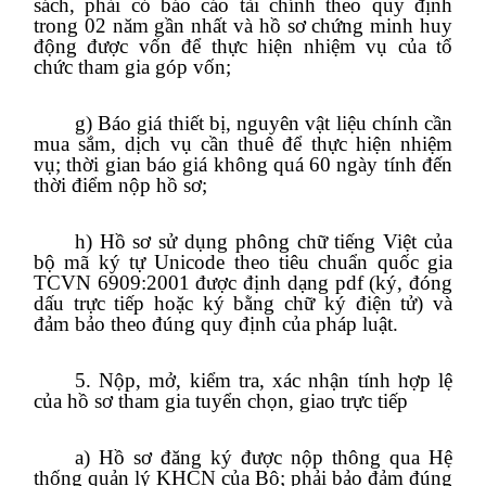
sách, phải có báo cáo tài chính theo quy định
trong 02 năm gần nhất và hồ sơ chứng minh huy
động được vốn để thực hiện nhiệm vụ của tổ
chức tham gia góp vốn;
g) Báo giá thiết bị, nguyên vật liệu chính cần
mua sắm, dịch vụ cần thuê để thực hiện nhiệm
vụ; thời gian báo giá không quá 60 ngày tính đến
thời điểm nộp hồ sơ;
h) Hồ sơ sử dụng phông chữ tiếng Việt của
bộ mã ký tự Unicode theo tiêu chuẩn quốc gia
TCVN 6909:2001 được định dạng pdf (ký, đóng
dấu trực tiếp hoặc ký bằng chữ ký điện tử) và
đảm bảo theo đúng quy định của pháp luật.
5. Nộp, mở, kiểm tra, xác nhận tính hợp lệ
của hồ sơ tham gia tuyển chọn, giao trực tiếp
a) Hồ sơ đăng ký được nộp thông qua Hệ
thống quản lý KHCN của Bộ; phải bảo đảm đúng