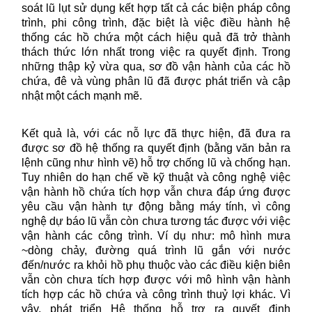
soát lũ lụt sử dụng kết hợp tất cả các biện pháp công
trình, phi công trình, đặc biệt là việc điều hành hệ
thống các hồ chứa một cách hiệu quả đã trở thành
thách thức lớn nhất trong việc ra quyết định. Trong
những thập kỷ vừa qua, sơ đồ vận hành của các hồ
chứa, đê và vùng phân lũ đã được phát triển và cập
nhật một cách mạnh mẽ.
Kết quả là, với các nỗ lực đã thực hiện, đã đưa ra
được sơ đồ hệ thống ra quyết định (bằng văn bản ra
lệnh cũng như hình vẽ) hỗ trợ chống lũ và chống hạn.
Tuy nhiên do hạn chế về kỹ thuật và công nghệ việc
vận hành hồ chứa tích hợp vẫn chưa đáp ứng được
yêu cầu vận hành tự động bằng máy tính, vì công
nghệ dự báo lũ vẫn còn chưa tương tác được với việc
vận hành các công trình. Ví dụ như: mô hình mưa
~dòng chảy, đường quá trình lũ gắn với nước
đến/nước ra khỏi hồ phụ thuộc vào các điều kiện biên
vẫn còn chưa tích hợp được với mô hình vận hành
tích hợp các hồ chứa và công trình thuỷ lợi khác. Vì
vậy, phát triển Hệ thống hỗ trợ ra quyết định