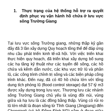
1.
Thực trạng của hệ thống hỗ trợ ra quyết
định phục vụ vận hành hồ chứa ở lưu vực
sông Trường Giang
Tại lưu vực sông Trường giang, những thập kỷ gần
đây đã 3 lần xây dựng Quy hoạch tông thể để đáp ứng
nhu cầu phát triển kinh tế-xã hội. Với việc triển khai
thực hiện quy hoạch, đã triển khai xây dựng bổ sung
các hạ tầng kỹ thuật như các tuyến đê sông, các hồ
chứa và kênh dẫn nước, các khu vực trữ lũ và phân
lũ, các công trình chỉnh trị sông và các biện pháp công
trình khác. Đến nay, đã có 40 hồ chứa lớn với tổng
dung tích phòng lũ (flood control storage) đạt 57 tỷ m3
được xây dựng trong lưu vực. Thượng lưu các nhánh
sông Trường Giang chủ yếu là vùng đồi núi, vùng
giữa và hạ lưu là các đồng bằng thấp. Vùng có rủi ro
lũ lớn nhất là đoạn sông từ Tĩnh Giang (Jingjiang) đến
Chengingli (có hồ Động Đình-ND) nằm ở đoạn giữa