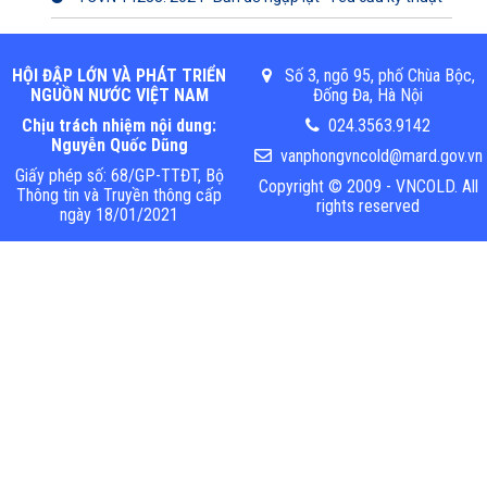
HỘI ĐẬP LỚN VÀ PHÁT TRIỂN
Số 3, ngõ 95, phố Chùa Bộc,
NGUỒN NƯỚC VIỆT NAM
Đống Đa, Hà Nội
Chịu trách nhiệm nội dung:
024.3563.9142
Nguyễn Quốc Dũng
vanphongvncold@mard.gov.vn
Giấy phép số: 68/GP-TTĐT, Bộ
Copyright © 2009 - VNCOLD. All
Thông tin và Truyền thông cấp
rights reserved
ngày 18/01/2021