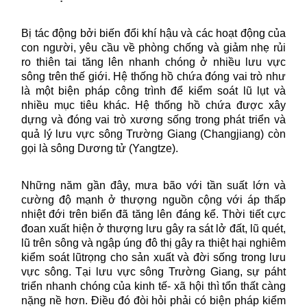
Bị tác động bởi biến đổi khí hậu và các hoạt động của
con người, yêu cầu về phòng chống và giảm nhẹ rủi
ro thiên tai tăng lên nhanh chóng ở nhiều lưu vực
sông trên thế giới. Hệ thống hồ chứa đóng vai trò như
là một biện pháp công trình để kiểm soát lũ lụt và
nhiều mục tiêu khác. Hệ thống hồ chứa được xây
dựng và đóng vai trò xương sống trong phát triển và
quả lý lưu vực sông Trường Giang (Changjiang) còn
gọi là sông Dương tử (Yangtze).
Những năm gần đây, mưa bão với tần suất lớn và
cường độ mạnh ở thượng nguồn cộng với áp thấp
nhiệt đới trên biển đã tăng lên đáng kể. Thời tiết cực
đoan xuất hiện ở thượng lưu gây ra sát lở đất, lũ quét,
lũ trên sông và ngập úng đô thị gây ra thiệt hại nghiêm
kiểm soát lũtrọng cho sản xuất và đời sống trong lưu
vực sông. Tại lưu vực sông Trường Giang, sự páht
triển nhanh chóng của kinh tế- xã hội thì tổn thất càng
nặng nề hơn. Điều đó đòi hỏi phải có biện pháp kiểm