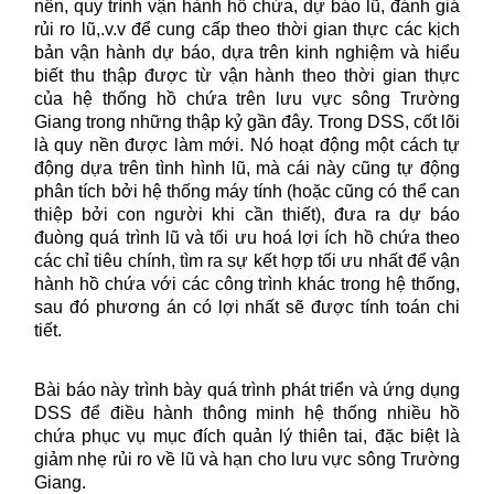
nền, quy trình vận hành hồ chứa, dự báo lũ, đánh giá
rủi ro lũ,.v.v để cung cấp theo thời gian thực các kịch
bản vận hành dự báo, dựa trên kinh nghiệm và hiểu
biết thu thập được từ vận hành theo thời gian thực
của hệ thống hồ chứa trên lưu vực sông Trường
Giang trong những thập kỷ gần đây. Trong DSS, cốt lõi
là quy nền được làm mới. Nó hoạt động một cách tự
động dựa trên tình hình lũ, mà cái này cũng tự động
phân tích bởi hệ thống máy tính (hoặc cũng có thể can
thiệp bởi con người khi cần thiết), đưa ra dự báo
đuòng quá trình lũ và tối ưu hoá lợi ích hồ chứa theo
các chỉ tiêu chính, tìm ra sự kết hợp tối ưu nhất để vận
hành hồ chứa với các công trình khác trong hệ thống,
sau đó phương án có lợi nhất sẽ được tính toán chi
tiết.
Bài báo này trình bày quá trình phát triển và ứng dụng
DSS để điều hành thông minh hệ thống nhiều hồ
chứa phục vụ mục đích quản lý thiên tai, đặc biệt là
giảm nhẹ rủi ro về lũ và hạn cho lưu vực sông Trường
Giang.