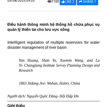
05/08/2025 09:03
1100
LIKE 2
SHARE 1
Điều hành thông minh hệ thống hồ chứa phục vụ
quản lý thiên tai cho lưu vực sông
Interlligent regulation of
m
ultiple reservoirs for water
disaster management of river basin
Yan Huang, Shan Yu, Xuemin Wang, and Lu
Yi-
Changjiang Institute Servey Planning Design and
Research
1863 Jiefang Ave-
Wuhan, Hubei, China
Người dịch: Nguyễn Quốc Dũng- Hội Đập lớn
Giới thiệu