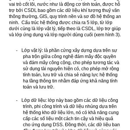
vai trò cốt lõi, nước như là động cơ tính toán, được hỗ
trợ bởi CSDL bao gồm các dữ liệu khí tượng thuỷ văn
thông thường, GIS, quy trình nền và sơ đồ hệ thống an
ninh.
Cấu trúc hệ thống được chia ra 5 lớp, từ lớp
dưới cùng là lớp vật lý, tiếp theo là CSDL, lớp trợ giúp
và lớp ứng dụng và lớp người dùng cuối (xem hình 3).
-
Lớp vật lý: là phần cứng xây dựng dựa trên sự
pha trộn giữa công nghệ đám mây độc quyền
và đám mây công cộng, cho phép tương tác và
sử dụng tài nguyên hiện có, cho phép mở rộng
tính toán, lưu trữ và chia sẻ năng lực hệ thống
hạ tầng thông tin nhằm đáp ứng khả năng tính
toán và lưu trữ.
-
Lớp dữ liệu: lớp này bao gồm các dữ liệu công
trình, phi công trình và dữ liệu nhúng dựa trên
hệ thống kho dữ liệu lớn, nó có khả năng cung
cấp các số liệu một cách tin cậy và hiệu quả
cho ứng dụng DSS. Đồng thời, các dữ liệu ban