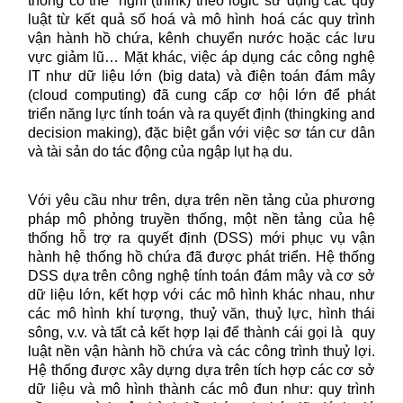
thống có thể “nghĩ”(think) theo logic sử dụng các quy
luật từ kết quả số hoá và mô hình hoá các quy trình
vận hành hồ chứa, kênh chuyển nước hoặc các lưu
vực giảm lũ… Mặt khác, việc áp dụng các công nghệ
IT như dữ liệu lớn (big data) và điện toán đám mây
(cloud computing) đã cung cấp cơ hội lớn để phát
triển năng lực tính toán và ra quyết định (thingking and
decision making), đặc biệt gắn với việc sơ tán cư dân
và tài sản do tác động của ngập lụt hạ du.
Với yêu cầu như trên, dựa trên nền tảng của phương
pháp mô phỏng truyền thống, một nền tảng của hệ
thống hỗ trợ ra quyết định (DSS) mới phục vụ vận
hành hệ thống hồ chứa đã được phát triển. Hệ thống
DSS dựa trên công nghệ tính toán đám mây và cơ sở
dữ liệu lớn, kết hợp với các mô hình khác nhau, như
các mô hình khí tượng, thuỷ văn, thuỷ lực, hình thái
sông, v.v. và tất cả kết hợp lại để thành cái gọi là
quy
luật nền vận hành hồ chứa và các công trình thuỷ lợi.
Hệ thống được xây dựng dựa trên tích hợp các cơ sở
dữ liệu và mô hình thành các mô đun như: quy trình