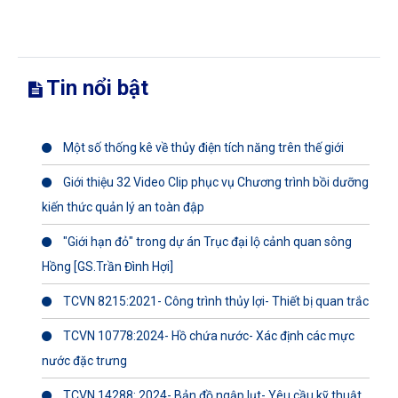
Tin nổi bật
Một số thống kê về thủy điện tích năng trên thế giới
Giới thiệu 32 Video Clip phục vụ Chương trình bồi dưỡng
kiến thức quản lý an toàn đập
"Giới hạn đỏ" trong dự án Trục đại lộ cảnh quan sông
Hồng [GS.Trần Đình Hợi]
TCVN 8215:2021- Công trình thủy lợi- Thiết bị quan trắc
TCVN 10778:2024- Hồ chứa nước- Xác định các mực
nước đặc trưng
TCVN 14288: 2024- Bản đồ ngập lụt- Yêu cầu kỹ thuật