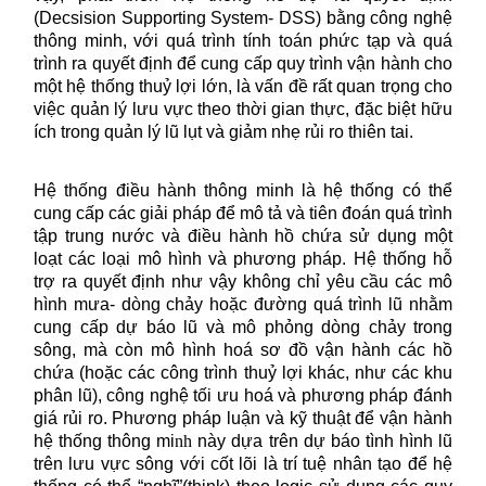
(Decsision Supporting System- DSS) bằng công nghệ
thông minh, với quá trình tính toán phức tạp và quá
trình ra quyết định để cung cấp quy trình vận hành cho
một hệ thống thuỷ lợi lớn, là vấn đề rất quan trọng cho
việc quản lý lưu vực theo thời gian thực, đặc biệt hữu
ích trong quản lý lũ lụt và giảm nhẹ rủi ro thiên tai.
Hệ thống điều hành thông minh là hệ thống có thể
cung cấp các giải pháp để mô tả và tiên đoán quá trình
tập trung nước và điều hành hồ chứa sử dụng một
loạt các loại mô hình và phương pháp. Hệ thống hỗ
trợ ra quyết định như vậy không chỉ yêu cầu các mô
hình mưa- dòng chảy hoặc đường quá trình lũ nhằm
cung cấp dự báo lũ và mô phỏng dòng chảy trong
sông, mà còn mô hình hoá sơ đồ vận hành các hồ
chứa (hoặc các công trình thuỷ lợi khác, như các khu
phân lũ), công nghệ tối ưu hoá và phương pháp đánh
giá rủi ro. Phương pháp luận và kỹ thuật để vận hành
hệ thống thông mi
nh
này dựa trên dự báo tình hình lũ
trên lưu vực sông với cốt lõi là trí tuệ nhân tạo để hệ