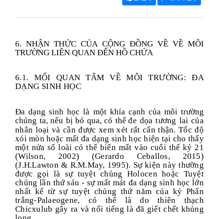
6. NHẬN THỨC CỦA CỘNG ĐỒNG VỀ VỀ MÔI
TRƯỜNG
LIÊN QUAN ĐẾN HỒ CHỨA
6.1. MỐI QUAN TÂM VỀ MÔI TRƯỜNG: ĐA
DẠNG SINH HỌC
Đa dạng sinh học là một khía cạnh của môi trường
chúng ta, nếu bị bỏ qua, có thể
đe dọa tương lai của
nhân loại và cần được xem xét rất cẩn thận. Tốc độ
xói mòn hoặc mất đa dạng sinh học hiện tại cho thấy
một nửa số loài có thể biến mất vào cuối thế kỷ 21
(Wilson, 2002) (Gerardo Ceballos, 2015)
(J.H.Lawton & R.M.May, 1995). Sự kiện này thường
được gọi là sự tuyệt chủng Holocen hoặc Tuyệt
chủng lần thứ sáu - sự mất mát đa dạng sinh học lớn
nhất kể từ sự tuyệt chủng thứ năm của kỷ Phấn
trắng-Palaeogene, có thể là do thiên thạch
Chicxulub gây ra và nổi tiếng là đã giết chết khủng
long.