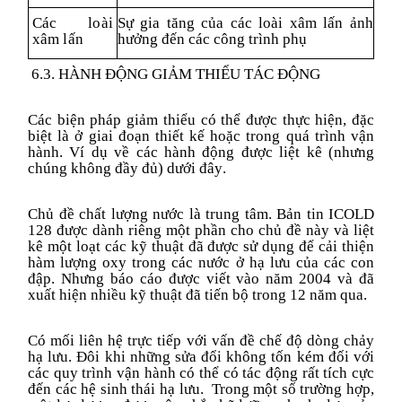
Các loài
Sự gia tăng của các loài xâm lấn ảnh
xâm lấn
hưởng đến các
công trình phụ
6.3. HÀNH ĐỘNG GIẢM THIỂU TÁC ĐỘNG
C
ác biện pháp giảm thiểu có thể được thực hiện, đặc
biệt là ở giai đoạn thiết kế hoặc trong quá trình vận
hành. Ví dụ về các hành động được liệt kê
(
nhưng
chúng không đầy đủ
) dưới đây
.
Chủ đề chất lượng nước là trung tâm. Bản tin ICOLD
128 được dành riêng một phần cho chủ đề này và liệt
kê một loạt các kỹ thuật đã được sử dụng để cải thiện
hàm lượng oxy trong các nước ở hạ lưu của các con
đập. Nhưng báo cáo được viết vào năm 2004 và
đã
xuất hiện nhiều
kỹ thuật đã tiến bộ trong 12 năm qua.
Có mối liên hệ trực tiếp với vấn đề chế độ dòng chảy
hạ lưu. Đôi khi những sửa đổi không tốn kém đối với
các
quy trình vận hành
có thể có tác động rất tích cực
đến các hệ sinh thái hạ lưu. Trong một số trường hợp,