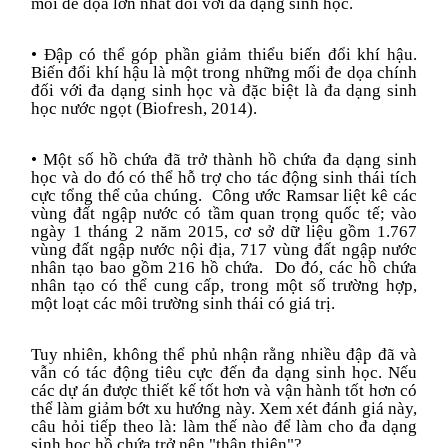
mối đe dọa lớn nhất đối với đa dạng sinh học.
• Đập có thể góp phần giảm thiểu biến đổi khí hậu.
Biến đổi khí hậu là một trong những mối đe dọa chính
đối với đa dạng sinh học và đặc biệt là đa dạng sinh
học nước ngọt (Biofresh, 2014).
• Một số hồ chứa đã trở thành hồ chứa đa dạng sinh
học và do đó có thể hỗ trợ cho tác động sinh thái tích
cực tổng thể của chúng. Công ước Ramsar liệt kê các
vùng đất ngập nước có tầm quan trọng quốc tế; vào
ngày 1 tháng 2 năm 2015, cơ sở dữ liệu
gồm
1.767
vùng đất ngập nước nội địa, 717 vùng đất ngập nước
nhân tạo bao gồm 216 hồ chứa. Do đó, các hồ chứa
nhân tạo có thể cung cấp, trong một số trường hợp,
một loạt các môi trường sinh thái có giá trị.
Tuy nhiên, không thể phủ nhận rằng nhiều đập đã và
vẫn có tác động tiêu cực đến đa dạng sinh học. Nếu
các dự án được thiết kế tốt hơn và vận hành tốt hơn có
thể làm giảm bớt xu hướng này. Xem xét đánh giá này,
câu hỏi tiếp theo là: làm thế nào để làm cho đa dạng
sinh học hồ chứa trở nên "thân thiện"?