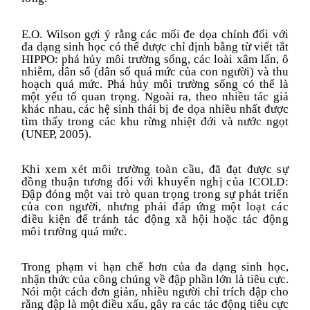
E.O. Wilson gợi ý rằng các mối đe dọa chính đối với
đa dạng sinh học có thể được chỉ định bằng từ viết tắt
HIPPO: phá hủy môi trường sống, các loài xâm lấn, ô
nhiễm, dân số (dân số quá mức của con người) và thu
hoạch quá mức. Phá hủy môi trường sống có thể là
một yếu tố quan trọng. Ngoài ra, theo nhiều tác giả
khác nhau, các hệ sinh thái bị đe dọa nhiều nhất được
tìm thấy trong các khu rừng nhiệt đới và nước ngọt
(UNEP, 2005).
Khi xem xét môi trường toàn cầu, đã đạt được sự
đồng thuận tương đối
với
khuyến nghị của
ICOLD
:
Đập đóng một vai trò quan trọng trong sự phát triển
của con người, nhưng phải đáp ứng một loạt các
điều kiện để tránh tác động xã hội hoặc tác động
môi trường quá mức.
Trong phạm vi hạn chế hơn của đa dạng sinh học,
nhận thức của công chúng về đập phần lớn là tiêu cực.
Nói một cách đơn giản, nhiều người chỉ trích đập cho
rằng đập là một điều xấu
,
gây ra các tác động tiêu cực