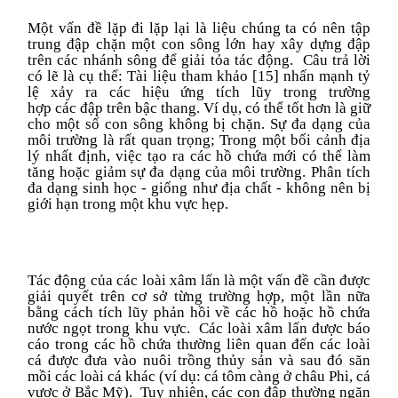
Một vấn đề lặp đi lặp lại là liệu chúng ta có nên tập
trung đập
chặn
một con sông
lớn
hay xây dựng đập
trên các
nhánh
sông để
giải
tỏa tác động. Câu trả lời
có lẽ là cụ thể: Tài liệu tham khảo [15] nhấn mạnh tỷ
lệ xảy ra các hiệu ứng tích lũy trong trường
hợp
các
đập
trên bậc thang
. Ví dụ, có thể tốt hơn là giữ
cho một số con sông không
bị chặn
. Sự đa dạng của
môi trường là rất quan trọng; Trong một bối cảnh địa
lý nhất định, việc tạo ra các hồ chứa mới có thể làm
tăng hoặc giảm sự đa dạng của môi trường. Phân tích
đa dạng sinh học - giống như địa chất - không nên bị
giới hạn trong một khu vực hẹp.
Tác động của các loài xâm lấn là một vấn đề cần được
giải quyết trên cơ sở từng trường hợp, một lần nữa
bằng cách tích lũy phản hồi về các hồ hoặc hồ chứa
nước ngọt trong khu vực. Các loài xâm lấn được báo
cáo trong các hồ chứa thường liên quan đến các loài
cá được đưa vào nuôi trồng thủy sản và sau đó săn
mồi các loài cá khác (ví dụ: cá tôm càng ở châu Phi, cá
vược ở Bắc Mỹ). Tuy nhiên, các con đập thường ngăn