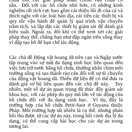
sẵn. Đối với các hồ chứa nhỏ hơn, có những kinh
nghiệm rất tích cực bao gồm cải thiện lối đi của cá và
thích nghi với các loài
bản địa
, cải tiến các thiết bị và
quy tắc vận hành để quản lý quá trình vận chuyển
trầm tích, và lắp đặt các thiết bị giám sát để đánh giá
hiệu suất. Ngoài ra, đôi khi có thể xem xét các giải
pháp thay thế, chẳng hạn như
đập ngăn
trên
sông
thay
vì đập tạo hồ để hạn chế tác động
.
Các chủ đề Động vật hoang dã trên cạn và Ngập nước
tập trung vào sự mất đa dạng sinh học liên quan đến
việc lưu trữ
nước bằng
hồ chứa, thường nhấn chìm môi
trường sống và tạo thành rào cản đối với sự di chuyển
của động vật hoang dã. Thiếu dữ liệu để có thể đưa ra
đánh giá sơ bộ liên quan đến các chủ đề này. Tuy
nhiên, một số dự án quan trọng đã thúc đẩy giám sát
khoa học, với các phép đo quy mô lớn về tác động của
hồ chứa đối với đa dạng sinh học. Ví dụ, đây là
trường hợp của hồ chứa Petit-Saut ở Guyana thuộc
Pháp. Mỗi trường hợp tất nhiên là cụ thể, nhưng phản
hồi thu được từ các dự án này, trong bối cảnh địa lý đa
dạng, có thể cung cấp bài học cho các dự án trong
tương lai.