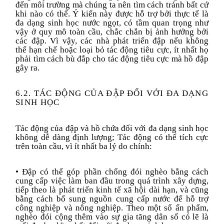
đến môi trường mà chúng ta nên tìm cách tránh bất cứ
khi nào có thể. Ý kiến này được hỗ trợ bởi thực tế là
đa dạng sinh học nước ngọt, có tầm quan trọng như
vậy ở quy mô toàn cầu, chắc chắn bị ảnh hưởng bởi
các đập.
Vì vậy,
các nhà phát triển đập
nếu
không
thể
hạn chế
hoặc loại bỏ tác động tiêu cực, ít nhất họ
phải
tìm cách
bù đắp cho tác động
tiêu cực mà hồ đập
gây ra
.
6.2. TÁC ĐỘNG CỦA ĐẬP ĐỐI VỚI ĐA DẠNG
SINH HỌC
Tác động của đập và hồ chứa đối với đa dạng sinh học
không dễ dàng định lượng; Tác động có thể tích cực
trên toàn cầu, vì ít nhất ba lý do chính:
• Đập có thể góp phần chống đói nghèo bằng cách
cung cấp việc làm ban đầu trong quá trình xây dựng,
tiếp theo là phát triển kinh tế xã hội dài hạn, và cũng
bằng cách bổ sung nguồn cung cấp nước để hỗ trợ
công nghiệp và nông nghiệp. Theo một số ấn phẩm,
nghèo đói cộng thêm vào sự gia tăng dân số có lẽ là