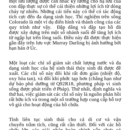
một
lưu lượng
được cân nhắc kỹ lưỡng
cho
hạ lưu của
con đập thực sự có thể cải thiện những lợi ích từ dòng
chảy tự nhiên. Những cải tiến này có thể có tác động
tích cực đến đa dạng sinh học. Thí nghiệm trên sông
Colorado là một ví dụ điển hình và thành công của các
quy trình như vậy. Đập
dâng
và đập
tạo hồ
đã
được
xây dựng
trên một số
nhánh
s
uối
để tăng lợi ích
từ ngập lụt trên lòng suối. Điều này đã được thực hiện
gần đây trên lưu vực Murray Darling bị ảnh hưởng bởi
hạn hán ở Úc.
Một loạt các chỉ số giám sát chất lượng nước và đa
dạng sinh học của hệ sinh thái thủy sinh
đã được đề
xuất
. Các chỉ số này đôi khi rất đơn giản (nhiệt độ,
oxy hòa tan), và đôi khi phức tạp hơn (chẳng hạn như
dự báo phú dưỡng từ Q92R18, phương pháp vi sinh
sống được phát triển ở Pháp). Thứ nhất, định nghĩa và
thứ hai, việc giám sát các chỉ số này là nguồn phản hồi
rất hữu ích và trong một số trường hợp cung cấp hỗ trợ
vô giá cho hoạt động của hồ chứa.
Tính liên tục sinh thái cho cá di cư và
vận
chuyển
trầm tích, cũng rất cần thiết. Đối với các hồ
chứa lớn, các giải pháp hoàn chỉnh vẫn chưa có