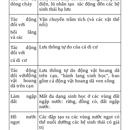
dòng chảy
điện
, lũ
nhân tạo
tác động đến
các hệ
sinh thái hạ lưu
Tác động
Vận chuyển
trầm tích (và các vật thể
đối với
nổi)
bối
lắng
và
rác
Lưu thông tự do của cá di cư
Tác động
đối với
cá di cư
Tác động
Lưu thông tự do động vật hoang dã
đ
ộng
đối với
trên cạn, "hành lang sinh học", bao
vật hoang
gồm cả động vật hoang dã ven sông
dã trên cạn
Làm ngập
Mất đa dạng sinh học ở các vùng đất
đất
ngập nước: rừng, đồng cỏ, đất ngập
nước.
Hồ nước
Các đập tạo ra các vùng nước ngọt có
ngọt
thể nuôi dưỡng các hệ sinh thái có giá
trị