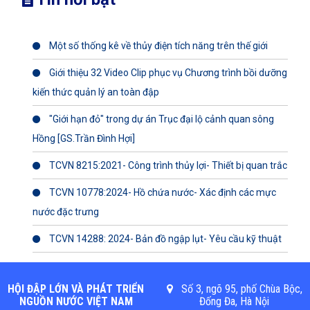
Một số thống kê về thủy điện tích năng trên thế giới
Giới thiệu 32 Video Clip phục vụ Chương trình bồi dưỡng
kiến thức quản lý an toàn đập
"Giới hạn đỏ" trong dự án Trục đại lộ cảnh quan sông
Hồng [GS.Trần Đình Hợi]
TCVN 8215:2021- Công trình thủy lợi- Thiết bị quan trắc
TCVN 10778:2024- Hồ chứa nước- Xác định các mực
nước đặc trưng
TCVN 14288: 2024- Bản đồ ngập lụt- Yêu cầu kỹ thuật
HỘI ĐẬP LỚN VÀ PHÁT TRIỂN
Số 3, ngõ 95, phố Chùa Bộc,
NGUỒN NƯỚC VIỆT NAM
Đống Đa, Hà Nội