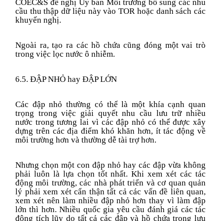
COEC&S đề nghị Ủy ban Môi trường bổ sung các nhu
cầu thu thập dữ liệu này vào TOR hoặc danh sách các
khuyến nghị.
Ngoài ra, t
ạo ra các hồ chứa cũng đóng một vai trò
trong việc lọc nước ô nhiễm.
6.5. ĐẬP NHỎ
hay
ĐẬP LỚN
Các đập nhỏ thường có thể là một khía cạnh quan
trọng trong việc giải quyết nhu cầu lưu trữ nhiều
nước
trong tương lai
vì các đập nhỏ có thể được xây
dựng trên các địa điểm khó khăn hơn, ít
tác động
về
môi trường hơn và thường dễ tài trợ hơn.
Nhưng c
họn một con đập nhỏ h
ay
các đập
vừa
không
phải
luôn
là lựa chọn tốt nhất. Khi xem xét các tác
động môi trường, các nhà phát triển và cơ quan quản
lý phải xem xét cẩn thận tất cả các vấn đề liên quan
,
xem xét nên làm nhiều
đập nhỏ hơn thay vì
làm
đập
lớn
thì
hơn. Nhiều quốc gia yêu cầu đánh giá các tác
động tích lũy do tất cả các đập và hồ chứa trong lưu