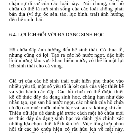
chặn sự di cư của các loài này. Nói chung, các hồ
chứa có thể là nơi sinh sống của các loài không phải
bản địa (ví dụ: ốc sên, tảo, lục bình, trai) ảnh hưởng
đến hệ sinh thái
.
6.4. LỢI ÍCH ĐỐI VỚI ĐA DẠNG SINH HỌC
Hồ chứa đập ảnh hưởng đến hệ sinh thái. Có thua lỗ,
nhưng cũng có lợi.
Tạo ra các hồ nước ngọt, đặc biệt
là ở những khu vực
khan hiếm
nước, có thể là một lợi
ích sinh thái
cho cả vùng
.
Giá trị của các hệ sinh thái xuất hiện phụ thuộc vào
nhiều yếu tố, một số yếu tố là kết quả của việc thiết kế
và vận hành các đập. Các hồ chứa có thể được
thiết
kế
để thúc đẩy đa dạng sinh học, chẳng hạn như đảo
nhân tạo, rạn san hô nước ngọt, các nhánh của hồ chứa
có độ cao
mức nước nhiều bậc
và tạo ra không khí ẩm.
Thiếu dữ liệu để đánh giá trước cách một hồ chứa mới
sẽ thúc đẩy đa dạng sinh học và đánh giá chính xác
những lựa chọn thiết kế thuận lợi. Việc tổng hợp phản
hồi từ các hồ chứa hiện có rất hữu ích về mặt này.