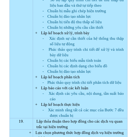
liệu ban đầu và thứ tự tiếp theo
-
Chuẩn bị mẫu ghi chép hiện trường
-
Chuẩn bị đào tạo nhân lực
-
Chuẩn bị tiến độ thu thấp số liệu
-
Chuẩn bị những yêu cầu cần thiết
+
Lập kế hoạch xử lý, trình bày
-
Xác định sự cần thiết của hệ thống thu thập
số liệu tự động
-
Phác thảo quy trình chi tiết để xử lý và trình
bày dữ liệu
-
Chuẩn bị các biểu mẫu tính toán
-
Chuẩn bị các định dạng cho biểu đồ
-
Chuẩn bị đào tạo nhân lực
+
Lập kế hoạch phân tích
-
Phác thảo quy trình chi tiết phân tích dữ liệu
+
Lập báo cáo với các kết luận
-
Xác định các yêu cầu, nội dung, tần suất báo
cáo
+
Lập kế hoạch thực hiện
-
Xác minh rằng tất cả các mục của Bước 7 đều
được chuẩn bị
19.
Lập thỏa thuận theo hợp đồng cho các dịch vụ quan
trắc tại hiện trường
+
Lựa chọn phương thức hợp đồng dịch vụ hiện trường