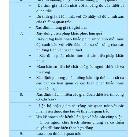
+
Dự tính giá trị lớn nhất với khoảng đo của thiết bị
quan trắc
+
Dự tính giá trị lớn nhất với độ nhậy và độ chính xác
của thiết bị quan trắc
+
Xác định những giá trị giới hạn
7.
Xây dựng biện pháp khắc phục hậu quả
+
Xây dựng biện pháp khắc phục sự cố cho mỗi mức
độ cảnh báo với việc đảm bảo sự sẵn sàng của các
phương tiện vật tư cần thiết
+
Xác định pháp nhân thực thi các biện pháp khắc
phục
+
Đảm bảo sự liên hệ chặt chẽ giữa người thiết kế và
thi công
+
Xác định phương pháp thông báo kịp thời cho tất cả
các bên có liên quan về các biện pháp khắc phục
theo kế hoạch
8.
Xác định trách nhiệm các giai đoạn thiết kế, thi công
và vận hành
+
Lập bộ phận giám sát công tác quan trắc với các
nhân viên được đào tạo về thiết bị quan trắc
+
Lên kế hoạch các kênh liên lạc và báo cáo công việc
+
Chọn người chịu trách nhiệm chung và có thẩm
quyền để thực hiện theo hợp đồng
9.
Lựa chọn thiết bị quan trắc