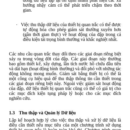
dòng dữ liệu lặp lại ổn định nhằm phát hiện các xu
hướng nhậy cảm có thể phát triển chậm theo thời
gian.
·
Việc thu thập dữ liệu của thiết bị quan trắc có thể được
tự động hóa cho phép giám sát thường xuyên hơn
(gần thời gian thực) về hoạt động của đập trong cả
điều kiện tải trọng bình thường và khắc nghiệt nhất.
Các nhu cầu quan trắc thay đổi theo các giai đoạn riêng biệt
xảy ra trong vòng đời của đập. Các giai đoạn này thường
bao gồm thiết kế, xây dựng, lần tích nước hồ chứa đầu tiên
và dài hạn (hoạt động bình thường) và đối phó với những tác
động không mong muốn. Giám sát bằng thiết bị có thể là
một công cụ hiệu quả để thu thập thông tin cần thiết trong
các giai đoạn riêng biệt này. Ngoài việc giám sát hoạt động
của đập, dữ liệu thiết bị quan trắc cũng có thể có giá trị cho
các mục đích kiện tụng pháp lý hoặc cho các mục đích
nghiên cứu.
1.3
Thu thập và Quản lý Dữ liệu
Lập kế hoạch hợp lý cho việc thu thập và xử lý dữ liệu là
điều cần thiết nếu mục tiêu của một chương trình sử dụng
thiết bị quan trắc là hoàn toàn khả thi. Chương trình quan