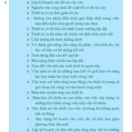
Lập kế hoạch cho độ tin cậy cao:
o
o
Nghiên cứu công thức đề xuất để có độ tin cậy
o
Thiết bị có sự đơn giản tối đa
o
Không cho phép điều kiện giá thấp nhất trong việc
o
làm điều kiện tiên quyết trong lựa chọn
Thiết bị có độ bền tốt nhất ở môi trường lắp đặt
o
Thiết bị có độ nhậy tối thiểu với điều kiện thời tiết
o
Chất lượng đã được khẳng định
o
Có đánh giá riêng cho từng bộ phận: cảm biến đo, bộ
o
đọc số liệu và hệ thống kết nối
Tính đúng đắn của kết quả đo
o
Khả năng hiệu chuẩn sau lắp đặt
o
Trao đổi với nhà sản xuất thiết bị quan trắc
o
Cần nắm rõ tất cả những hạn chế về giới hạn về năng
o
lực hay nhân lực thực hiện công việc
Cần xem xét khả năng hoạt động của thiết bị trong cả
o
giai đoạn thi công và vận hành công trình
Đảm bảo sự phù hợp của thiết bị
o
Đảm bảo tối thiểu sự can thiệp vào việc xây dựng và
o
những khó khăn trong việc tiếp cận tối thiểu
Xác định sự cần thiết của việc sử dụng hệ thống quan
o
trắc tự động
Xây dựng kế hoach cho việc lấy số liệu bao gồm
o
phương thức tần suất
Lập kế hoạch về nhu cầu phụ tùng thay thế và trường
o