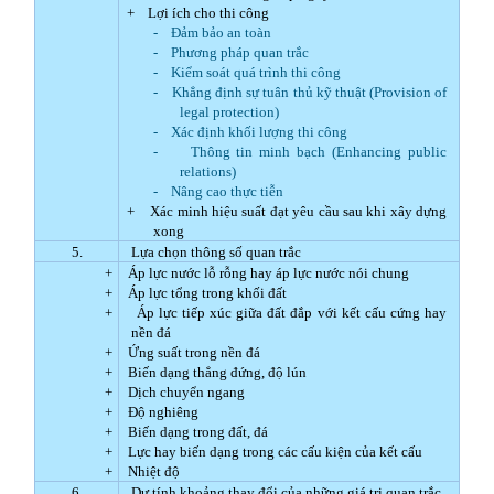
+
Lợi ích cho thi công
-
Đảm bảo an toàn
-
Phương pháp quan trắc
-
Kiểm soát quá trình thi công
-
Khẳng định sự tuân thủ kỹ thuật (Provision of
legal protection)
-
Xác định khối lượng thi công
-
Thông tin minh bạch (Enhancing public
relations)
-
Nâng cao thực tiễn
+
Xác minh hiệu suất đạt yêu cầu sau khi xây dựng
xong
5.
Lựa chọn thông số quan trắc
+
Áp lực nước lỗ rỗng hay áp lực nước nói chung
+
Áp lực tổng trong khối đất
+
Áp lực tiếp xúc giữa đất đắp với kết cấu cứng hay
nền đá
+
Ứng suất trong nền đá
+
Biến dạng thẳng đứng, độ lún
+
Dịch chuyển ngang
+
Độ nghiêng
+
Biến dạng trong đất, đá
+
Lực hay biến dạng trong các cấu kiện của kết cấu
+
Nhiệt độ
6.
Dự tính khoảng thay đổi của những giá trị quan trắc