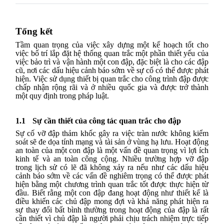
Tổng kết
Tầm quan trọng của việc xây dựng một kế hoạch tốt cho
việc bố trí lắp đặt hệ thống quan trắc một phần thiết yếu của
việc bảo trì và vận hành một con đập, đặc biệt là cho các đập
cũ, nơi các dấu hiệu cảnh báo sớm về sự cố có thể được phát
hiện. Việc sử dụng thiết bị quan trắc cho công trình đập được
chấp nhận rộng rãi và ở nhiều quốc gia và được trở thành
một quy định trong pháp luật.
1.1
Sự cần thiết của công tác quan trắc cho đập
Sự cố vỡ đập thảm khốc gây ra việc tràn nước không kiểm
soát sẽ đe dọa tính mạng và tài sản ở vùng hạ lưu. Hoạt động
an toàn của một con đập là một vấn đề quan trọng vì lợi ích
kinh tế và an toàn công cộng. Nhiều trường hợp vỡ đập
trong lịch sử có lẽ đã không xảy ra nếu như các dấu hiệu
cảnh báo sớm về các vấn đề nghiêm trọng có thể được phát
hiện bằng một chương trình quan trắc tốt được thực hiện từ
đầu. Biết rằng một con đập đang hoạt động như thiết kế là
điều khiến các chủ đập mong đợi và khả năng phát hiện ra
sự thay đổi bất bình thường trong hoạt động của đập là rất
cần thiết vì chủ đập là người phải chịu trách nhiệm trực tiếp