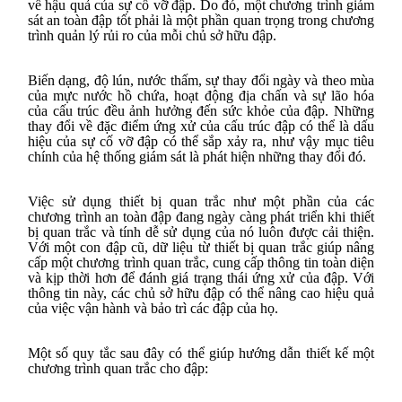
về hậu quả của sự cố vỡ đập. Do đó, một chương trình giám
sát an toàn đập tốt phải là một phần quan trọng trong chương
trình quản lý rủi ro của mỗi chủ sở hữu đập.
Biến dạng, độ lún, nước thấm, sự thay đổi ngày và theo mùa
của mực nước hồ chứa, hoạt động địa chấn và sự lão hóa
của cấu trúc đều ảnh hưởng đến sức khỏe của đập. Những
thay đổi về đặc điểm ứng xử của cấu trúc đập có thể là dấu
hiệu của sự cố vỡ đập có thể sắp xảy ra, như vậy mục tiêu
chính của hệ thống giám sát là phát hiện những thay đổi đó.
Việc sử dụng thiết bị quan trắc như một phần của các
chương trình an toàn đập đang ngày càng phát triển khi thiết
bị quan trắc và tính dễ sử dụng của nó luôn được cải thiện.
Với một con đập cũ, dữ liệu từ thiết bị quan trắc giúp nâng
cấp một chương trình quan trắc, cung cấp thông tin toàn diện
và kịp thời hơn để đánh giá trạng thái ứng xử của đập. Với
thông tin này, các chủ sở hữu đập có thể nâng cao hiệu quả
của việc vận hành và bảo trì các đập của họ.
Một số quy tắc sau đây có thể giúp hướng dẫn thiết kế một
chương trình quan trắc cho đập: