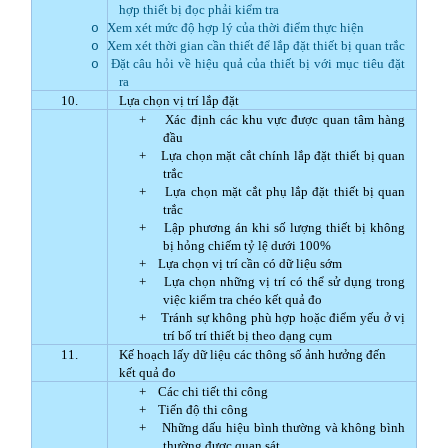
hợp thiết bị đọc phải kiểm tra
Xem xét mức độ hợp lý của thời điểm thực hiện
o
Xem xét thời gian cần thiết để lắp đặt thiết bị quan trắc
o
Đặt câu hỏi về hiệu quả của thiết bị với mục tiêu đặt
o
ra
10.
Lựa chọn vị trí lắp đặt
+
Xác định các khu vực được quan tâm hàng
đầu
+
Lựa chọn mặt cắt chính lắp đặt thiết bị quan
trắc
+
Lựa chọn mặt cắt phụ lắp đặt thiết bị quan
trắc
+
Lập phương án khi số lượng thiết bị không
bị hỏng chiếm tỷ lệ dưới 100%
+
Lựa chọn vị trí cần có dữ liệu sớm
+
Lựa chọn những vị trí có thể sử dụng trong
việc kiểm tra chéo kết quả đo
+
Tránh sự không phù hợp hoặc điểm yếu ở vị
trí bố trí thiết bị theo dạng cụm
11.
Kế hoạch lấy dữ liệu các thông số ảnh hưởng đến
kết quả đo
+
Các chi tiết thi công
+
Tiến độ thi công
+
Những dấu hiệu bình thường và không bình
thường được quan sát