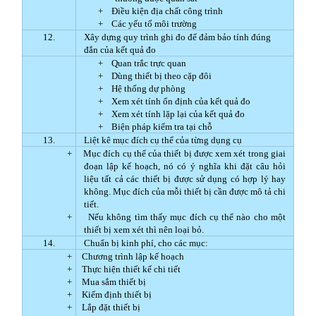
+
Điều kiện địa chất công trình
+
Các yếu tố môi trường
12.
Xây dựng quy trình ghi đo để đảm bảo tính đúng
đắn của kết quả đo
+
Quan trắc trực quan
+
Dùng thiết bị theo cặp đôi
+
Hệ thống dự phòng
+
Xem xét tính ổn định của kết quả đo
+
Xem xét tính lặp lại của kết quả đo
+
Biện pháp kiểm tra tại chỗ
13.
Liệt kê mục đích cụ thể của từng dụng cụ
+
Mục đích cụ thể của thiết bị được xem xét trong giai
đoạn lập kế hoạch, nó có ý nghĩa khi đặt câu hỏi
liệu tất cả các thiết bị được sử dụng có hợp lý hay
không. Mục đích của mỗi thiết bị cần được mô tả chi
tiết.
+
Nếu không tìm thấy mục đích cụ thể nào cho một
thiết bị xem xét thì nên loại bỏ.
14.
Chuẩn bị kinh phí, cho các mục:
+
Chương trình lập kế hoạch
+
Thực hiện thiết kế chi tiết
+
Mua sắm thiết bị
+
Kiểm định thiết bị
+
Lắp đặt thiết bị