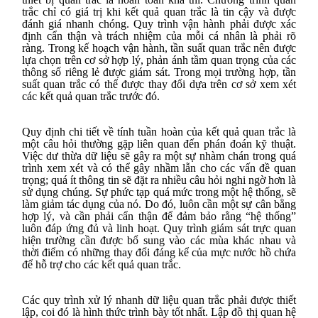
trắc chỉ có giá trị khi kết quả quan trắc là tin cậy và được
đánh giá nhanh chóng. Quy trình vận hành phải được xác
định cẩn thận và trách nhiệm của mỗi cá nhân là phải rõ
ràng. Trong kế hoạch vận hành, tần suất quan trắc nên được
lựa chọn trên cơ sở hợp lý, phản ánh tầm quan trọng của các
thông số riêng lẻ được giám sát. Trong mọi trường hợp, tần
suất quan trắc có thể được thay đổi dựa trên cơ sở xem xét
các kết quả quan trắc trước đó.
Quy định chi tiết về tính tuần hoàn của kết quả quan trắc là
một câu hỏi thường gặp liên quan đến phán đoán kỹ thuật.
Việc dư thừa dữ liệu sẽ gây ra một sự nhàm chán trong quá
trình xem xét và có thể gây nhầm lẫn cho các vấn đề quan
trọng; quá ít thông tin sẽ đặt ra nhiều câu hỏi nghi ngờ hơn là
sử dụng chúng. Sự phức tạp quá mức trong một hệ thống, sẽ
làm giảm tác dụng của nó. Do đó, luôn cần một sự cân bằng
hợp lý, và cần phải cẩn thận để đảm bảo rằng “hệ thống”
luôn đáp ứng đủ và linh hoạt. Quy trình giám sát trực quan
hiện trường cần được bổ sung vào các mùa khác nhau và
thời điểm có những thay đổi đáng kể của mực nước hồ chứa
để hỗ trợ cho các kết quả quan trắc.
Các quy trình xử lý nhanh dữ liệu quan trắc phải được thiết
lập, coi đó là hình thức trình bày tốt nhất. Lập đồ thị quan hệ