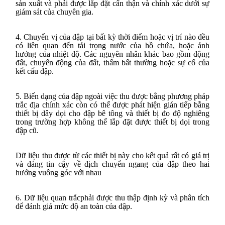
sản xuất và phải được lắp đặt cẩn thận và chính xác dưới sự
giám sát của chuyên gia.
4. Chuyển vị của đập tại bất kỳ thời điểm hoặc vị trí nào đều
có liên quan đến tải trọng nước của hồ chứa, hoặc ảnh
hưởng của nhiệt độ. Các nguyên nhân khác bao gồm động
đất, chuyển động của đất, thấm bất thường hoặc sự cố của
kết cấu đập.
5. Biến dạng của đập ngoài việc thu được bằng phương pháp
trắc địa chính xác còn có thể được phát hiện gián tiếp bằng
thiết bị dây dọi cho đập bê tông và thiết bị đo độ nghiêng
trong trường hợp không thể lắp đặt được thiết bị dọi trong
đập cũ.
Dữ liệu thu được từ các thiết bị này cho kết quả rất có giá trị
và đáng tin cậy về dịch chuyển ngang của đập theo hai
hướng vuông góc với nhau
6. Dữ liệu quan trắcphải được thu thập định kỳ và phân tích
để đánh giá mức độ an toàn của đập.