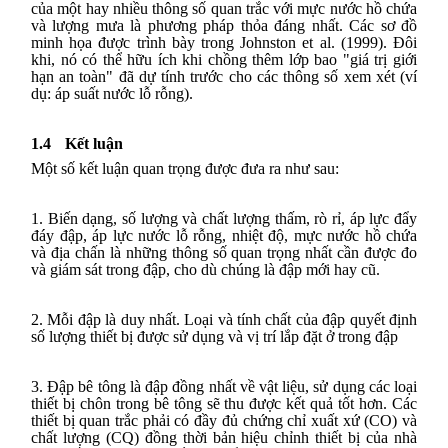
của một hay nhiều thông số quan trắc với mực nước hồ chứa
và lượng mưa là phương pháp thỏa đáng nhất. Các sơ đồ
minh họa được trình bày trong Johnston et al. (1999). Đôi
khi, nó có thể hữu ích khi chồng thêm lớp bao "giá trị giới
hạn an toàn" đã dự tính trước cho các thông số xem xét (ví
dụ: áp suất nước lỗ rỗng).
1.4
Kết luận
Một số kết luận quan trọng được đưa ra như sau:
1. Biến dạng, số lượng và chất lượng thấm, rò rỉ, áp lực đẩy
đáy đập, áp lực nước lỗ rỗng, nhiệt độ, mực nước hồ chứa
và địa chấn là những thông số quan trọng nhất cần được đo
và giám sát trong đập, cho dù chúng là đập mới hay cũ.
2. Mỗi đập là duy nhất. Loại và tính chất của đập quyết định
số lượng thiết bị được sử dụng và vị trí lắp đặt ở trong đập
3. Đập bê tông là đập đồng nhất về vật liệu, sử dụng các loại
thiết bị chôn trong bê tông sẽ thu được kết quả tốt hơn. Các
thiết bị quan trắc phải có đầy đủ chứng chỉ xuất xứ (CO) và
chất lượng (CQ) đồng thời bản hiệu chỉnh thiết bị của nhà