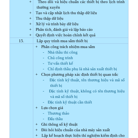
+
Theo dõi và hiệu chuẩn các thiết bị theo lịch trình
thường xuyên
+
Tạo và cập nhật lịch thu thập dữ liệu
+
Thu thập dữ liệu
+
Xử lý và trình bày dữ liệu
+
Phân tích, đánh giá và lập báo cáo
+
Quyết định việc hoàn chỉnh kết quả
15.
Lập quy trình mua sắm thiết bị
+
Phân công trách nhiệm mua sắm
-
Nhà thầu thi công
-
Chủ công trình
-
Tư vấn thiết kế
-
Chỉ định thầu phụ là nhà sản xuất thiết bị
+
Chọn phương pháp xác định thiết bị quan trắc
-
Đặc tính kỹ thuật, tên thương hiệu và mã số
thiết bị
-
Đặc tính kỹ thuật, không có tên thương hiệu
và mã số thiết bị
-
Đặc tính kỹ thuật cần thiết
+
Lựa chọn giá
-
Thương thảo
-
Đấu thầu
+
Ghi thông số kỹ thuật
+
Đòi hỏi hiệu chuẩn của nhà máy sản xuất
+
Lập kế hoạch thực hiện thí nghiệm kiểm định cho