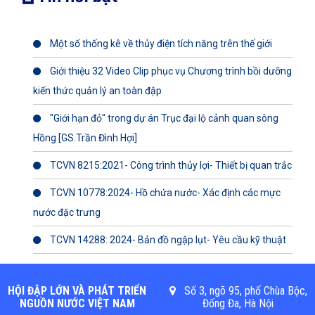
Một số thống kê về thủy điện tích năng trên thế giới
Giới thiệu 32 Video Clip phục vụ Chương trình bồi dưỡng
kiến thức quản lý an toàn đập
"Giới hạn đỏ" trong dự án Trục đại lộ cảnh quan sông
Hồng [GS.Trần Đình Hợi]
TCVN 8215:2021- Công trình thủy lợi- Thiết bị quan trắc
TCVN 10778:2024- Hồ chứa nước- Xác định các mực
nước đặc trưng
TCVN 14288: 2024- Bản đồ ngập lụt- Yêu cầu kỹ thuật
HỘI ĐẬP LỚN VÀ PHÁT TRIỂN
Số 3, ngõ 95, phố Chùa Bộc,
NGUỒN NƯỚC VIỆT NAM
Đống Đa, Hà Nội