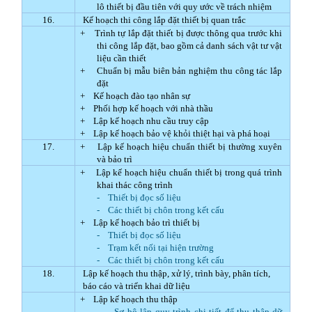
lô thiết bị đầu tiên với quy ước về trách nhiệm
16.
Kế hoạch thi công lắp đặt thiết bị quan trắc
+
Trình tự lắp đặt thiết bị được thông qua trước khi
thi công lắp đặt, bao gồm cả danh sách vật tư vật
liệu cần thiết
+
Chuẩn bị mẫu biên bản nghiệm thu công tác lắp
đặt
+
Kế hoạch đào tạo nhân sự
+
Phối hợp kế hoạch với nhà thầu
+
Lập kế hoạch nhu cầu truy cập
+
Lập kế hoạch bảo vệ khỏi thiệt hại và phá hoại
17.
+
Lập kế hoạch hiệu chuẩn thiết bị thường xuyên
và bảo trì
+
Lập kế hoạch hiệu chuẩn thiết bị trong quá trình
khai thác công trình
-
Thiết bị đọc số liệu
-
Các thiết bị chôn trong kết cấu
+
Lập kế hoạch bảo trì thiết bị
-
Thiết bị đọc số liệu
-
Trạm kết nối tại hiện trường
-
Các thiết bị chôn trong kết cấu
18.
Lập kế hoạch thu thập, xử lý, trình bày, phân tích,
báo cáo và triển khai dữ liệu
+
Lập kế hoạch thu thập
-
Sơ bộ lập quy trình chi tiết để thu thập dữ