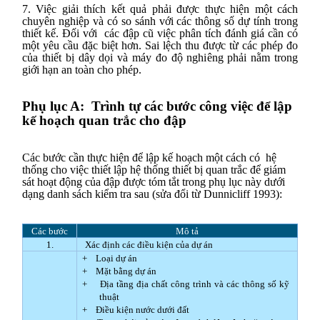
7. Việc giải thích kết quả phải được thực hiện một cách
chuyên nghiệp và có so sánh với các thông số dự tính trong
thiết kế. Đối với
các đập cũ việc phân tích đánh giá cần có
một yêu cầu đặc biệt hơn. Sai lệch thu được từ các phép đo
của thiết bị dây dọi và máy đo độ nghiêng phải nằm trong
giới hạn an toàn cho phép.
Phụ lục A:
Trình tự các bước công việc để lập
kế hoạch quan trắc cho đập
Các bước cần thực hiện để lập kế hoạch một cách có
hệ
thống cho việc thiết lập hệ thống thiết bị quan trắc để giám
sát hoạt động của đập được tóm tắt trong phụ lục này dưới
dạng danh sách kiểm tra sau (sửa đổi từ Dunnicliff 1993):
Các bước
Mô tả
1.
Xác định các điều kiện của dự án
+
Loại dự án
+
Mặt bằng dự án
+
Địa tầng địa chất công trình và các thông số kỹ
thuật
+
Điều kiện nước dưới đất