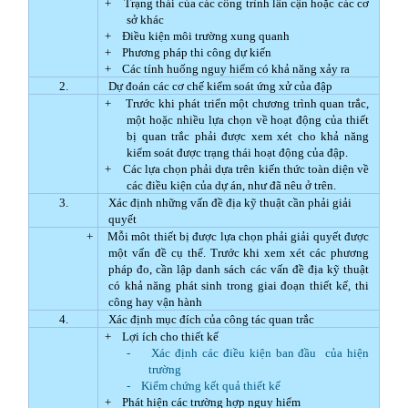
+
Trạng thái của các công trình lân cận hoặc các cơ
sở khác
+
Điều kiện môi trường xung quanh
+
Phương pháp thi công dự kiến
+
Các tính huống nguy hiểm có khả năng xảy ra
2.
Dự đoán các cơ chế kiểm soát ứng xử của đập
+
Trước khi phát triển một chương trình quan trắc,
một hoặc nhiều lựa chọn về hoạt động của thiết
bị quan trắc phải được xem xét cho khả năng
kiểm soát được trạng thái hoạt động của đập.
+
Các lựa chọn phải dựa trên kiến thức toàn diện về
các điều kiện của dự án, như đã nêu ở trên.
3.
Xác định những vấn đề địa kỹ thuật cần phải giải
quyết
+
Mỗi môt thiết bị được lựa chọn phải giải quyết được
một vấn đề cụ thể. Trước khi xem xét các phương
pháp đo, cần lập danh sách các vấn đề địa kỹ thuật
có khả năng phát sinh trong giai đoạn thiết kế, thi
công hay vận hành
4.
Xác định mục đích của công tác quan trắc
+
Lợi ích cho thiết kế
-
Xác định các điều kiện ban đầu
của hiện
trường
-
Kiểm chứng kết quả thiết kế
+
Phát hiện các trường hợp nguy hiểm