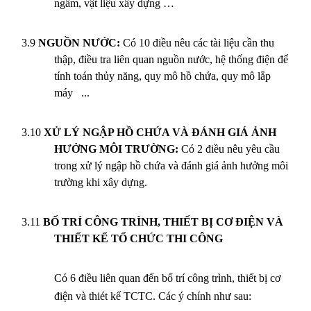
ngầm, vật liệu xây dựng …
3.9
NGUỒN NƯỚC:
Có 10 điều nêu các tài liệu cần thu
thập, điều tra liên quan nguồn nước, hệ thống điện để
tính toán thủy năng, quy mô hồ chứa, quy mô lắp
máy ...
3.10
XỬ LÝ NGẬP HỒ CHỨA VÀ ĐÁNH GIÁ ẢNH
HƯỞNG MÔI TRƯỜNG:
Có 2 điều nêu yêu cầu
trong xử lý ngập hồ chứa và đánh giá ảnh hưởng môi
trường khi xây dựng.
3.11
BỐ TRÍ CÔNG TRÌNH, THIẾT BỊ CƠ ĐIỆN VÀ
THIẾT KẾ TỔ CHỨC THI CÔNG
Có 6 điều liên quan đến bố trí công trình, thiết bị cơ
điện và thiét kế TCTC. Các ý chính như sau: