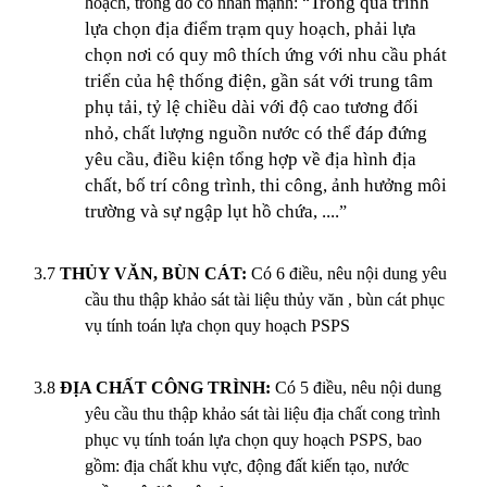
Trong quá trình
hoạch, trong đó có nhấn mạnh: “
lựa chọn địa điểm trạm quy hoạch, phải lựa
chọn nơi có quy mô thích ứng với nhu cầu phát
triển của hệ thống điện, gần sát với trung tâm
phụ tải, tỷ lệ chiều dài với độ cao tương đối
nhỏ, chất lượng nguồn nước có thể đáp đứng
yêu cầu, điều kiện tổng hợp về địa hình địa
chất, bố trí công trình, thi công, ảnh hưởng môi
trường và sự ngập lụt hồ chứa, ....
”
3.7
THỦY VĂN, BÙN CÁT:
Có 6 điều, nêu nội dung yêu
cầu thu thập khảo sát tài liệu thủy văn , bùn cát phục
vụ tính toán lựa chọn quy hoạch PSPS
3.8
ĐỊA CHẤT CÔNG TRÌNH:
Có 5 điều, nêu nội dung
yêu cầu thu thập khảo sát tài liệu địa chất cong trình
phục vụ tính toán lựa chọn quy hoạch PSPS, bao
gồm: địa chất khu vực, động đất kiến tạo, nước