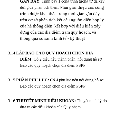
GẦN ĐÂY:
Trình bày 1 công trình tương tự đã xây
hải giới thiệu các công
dựng để phân tích thêm.
P
trình được khai thác trong thời gian gần đây
trên cơ sở phân tích kết cấu nguồn điện hợp lý
của hệ thống điện, kết hợp với điều kiện xây
dựng của các địa điểm trạm quy hoạch, và
thông qua so sánh kinh tế - kỹ thuật
3.14
LẬP BÁO CÁO QUY HOẠCH CHỌN ĐỊA
ĐIỂM:
Có 2 điều nêu thành phần, nội dung hồ sơ
Báo cáo quy hoạch chọn địa điểm PSPP
3.15
PHẦN PHỤ LỤC:
Có 4 phụ lục nêu nội dung hồ sơ
Báo cáo quy hoạch chọn địa điểm PSPP
3.16
THUYẾT MINH ĐIỀU KHOẢN:
Thuyết minh lý do
đưa ra các điều khoản của Quy phạm.