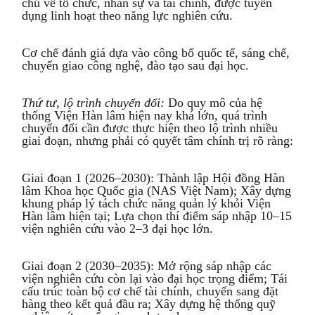
chủ về tổ chức, nhân sự và tài chính, được tuyển
dụng linh hoạt theo năng lực nghiên cứu.
Cơ chế đánh giá dựa vào công bố quốc tế, sáng chế,
chuyển giao công nghệ, đào tạo sau đại học.
Thứ tư, l
ộ trình chuyển đổi
:
Do quy mô của hệ
thống Viện Hàn lâm hiện nay khá lớn, quá trình
chuyển đổi cần được thực hiện theo lộ trình nhiều
giai đoạn, nhưng phải có quyết tâm chính trị rõ ràng:
Giai đoạn 1 (2026–2030): Thành lập Hội đồng Hàn
lâm Khoa học Quốc gia (NAS Việt Nam); Xây dựng
khung pháp lý tách chức năng quản lý khỏi Viện
Hàn lâm hiện tại; Lựa chọn thí điểm sáp nhập 10–15
viện nghiên cứu vào 2–3 đại học lớn.
Giai đoạn 2 (2030–2035): Mở rộng sáp nhập các
viện nghiên cứu còn lại vào đại học trọng điểm; Tái
cấu trúc toàn bộ cơ chế tài chính, chuyển sang đặt
hàng theo kết quả đầu ra; Xây dựng hệ thống quỹ