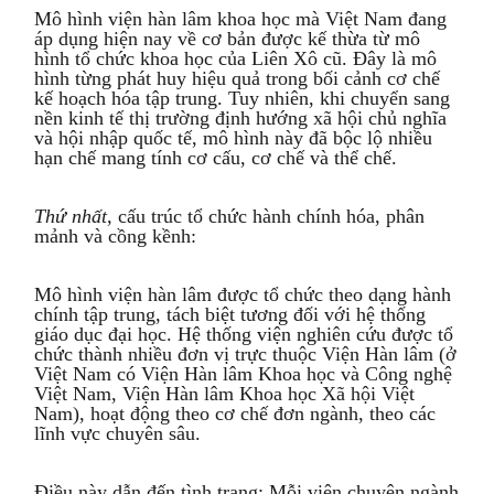
Mô hình viện hàn lâm khoa học mà Việt Nam đang
áp dụng hiện nay về cơ bản được kế thừa từ mô
hình tổ chức khoa học của Liên Xô cũ. Đây là mô
hình từng phát huy hiệu quả trong bối cảnh cơ chế
kế hoạch hóa tập trung. Tuy nhiên, khi chuyển sang
nền kinh tế thị trường định hướng xã hội chủ nghĩa
và hội nhập quốc tế, mô hình này đã bộc lộ nhiều
hạn chế mang tính cơ cấu, cơ chế và thể chế.
Thứ nhất,
cấu trúc tổ chức hành chính hóa, phân
mảnh và cồng kềnh:
Mô hình viện hàn lâm được tổ chức theo dạng hành
chính tập trung, tách biệt tương đối với hệ thống
giáo dục đại học. Hệ thống viện nghiên cứu được tổ
chức thành nhiều đơn vị trực thuộc Viện Hàn lâm (ở
Việt Nam có Viện Hàn lâm Khoa học và Công nghệ
Việt Nam, Viện Hàn lâm Khoa học Xã hội Việt
Nam), hoạt động theo cơ chế đơn ngành, theo các
lĩnh vực chuyên sâu.
Điều này dẫn đến tình trạng: Mỗi viện chuyên ngành