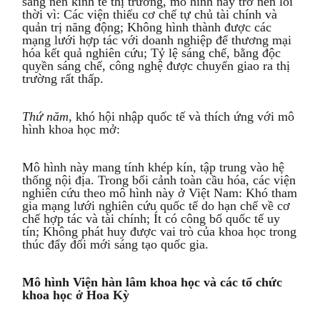
sang nền kinh tế thị trường, mô hình này trở nên lỗi
thời vì: Các viện thiếu cơ chế tự chủ tài chính và
quản trị năng động; Không hình thành được các
mạng lưới hợp tác với doanh nghiệp để thương mại
hóa kết quả nghiên cứu; Tỷ lệ sáng chế, bằng độc
quyền sáng chế, công nghệ được chuyển giao ra thị
trường rất thấp.
Thứ năm,
khó hội nhập quốc tế và thích ứng với mô
hình khoa học mở:
Mô hình này mang tính khép kín, tập trung vào hệ
thống nội địa. Trong bối cảnh toàn cầu hóa, các viện
nghiên cứu theo mô hình này ở Việt Nam: Khó tham
gia mạng lưới nghiên cứu quốc tế do hạn chế về cơ
chế hợp tác và tài chính; Ít có công bố quốc tế uy
tín; Không phát huy được vai trò của khoa học trong
thúc đẩy đổi mới sáng tạo quốc gia.
Mô hình Viện hàn lâm khoa học và các tổ chức
khoa học ở Hoa Kỳ