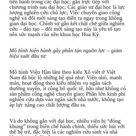
tiến hành trong các đại học, gắn trực tiếp với
chương trình sau đại học; Các giáo sư đại học là lực
lượng nghiên cứu chủ lực; Việc chuyển giao công
nghệ và đổi mới sáng tạo diễn ra ngay trong không
gian đại học. Chính sự gắn kết chặt chẽ giữa nghiên
cứu – đào tạo – đổi mới sáng tạo này là yếu tố tạo
nên sức mạnh của nền khoa học Hoa Kỳ.
Mô
hình hiện hành gây phân tán nguồn lực – giảm
hiệu suất đầu tư:
Mô hình Viện Hàn lâm theo kiểu Xô viết ở Việt
Nam đã bộc lộ những hệ quả như: Viện nhỏ, manh
mún, hoạt động theo kiểu nhiệm vụ ngân sách
thường xuyên, ít công bố quốc tế, hầu như không có
sản phẩm công nghệ chuyển giao; Phần lớn kinh phí
nghiên cứu dựa vào ngân sách nhà nước, không tạo
áp lực nâng cao chất lượng đầu ra.
Và do không gắn với đại học, nhiều viện bị “đóng
khung” trong biên chế hành chính, thiếu sức hút với
thế hệ trẻ, đặc biệt là các nghiên cứu sinh và nhà