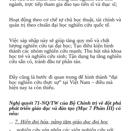
ngành, trực tiếp tham gia đào tạo tiến sĩ và thạc sĩ;
Hoạt động theo cơ chế tự chủ học thuật, tài chính và
quản trị theo chuẩn đại học nghiên cứu quốc tế.
Việc sáp nhập này sẽ giúp tăng quy mô và chất
lượng nghiên cứu tại đại học; Tạo điều kiện hình
thành các nhóm nghiên cứu mạnh; Thu hút nhà khoa
học trẻ và nghiên cứu sinh; Tận dụng hạ tầng nghiên
cứu sẵn có, tránh đầu tư phân tán.
Đây cũng là bước đi quan trọng để hình thành “đại
học nghiên cứu thực sự” tại Việt Nam – điều mà
hiện nay ta còn thiếu.
Nghị quyết 71-NQ/TW của Bộ Chính trị về đột phá
phát triển giáo
dục và đào tạo
(Mục 7 Phần III) có
nêu:
...
7. Hiện đại hóa, nâng tầm giáo dục đại học
- ...nghiên cứu
sáp nhập các
v
iện nghiên cứu với