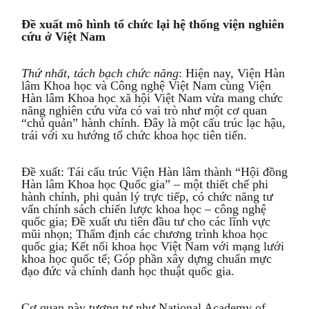
Đề xuất mô hình tổ chức lại hệ thống viện nghiên
cứu ở Việt Nam
Thứ nhất, t
ách bạch chức năng
:
Hiện nay, Viện Hàn
lâm Khoa học và Công nghệ Việt Nam cùng Viện
Hàn lâm Khoa học xã hội Việt Nam vừa mang chức
năng nghiên cứu vừa có vai trò như một cơ quan
“chủ quản” hành chính. Đây là một cấu trúc lạc hậu,
trái với xu hướng tổ chức khoa học tiên tiến.
Đề xuất: Tái cấu trúc Viện Hàn lâm thành “Hội đồng
Hàn lâm Khoa học Quốc gia” – một thiết chế phi
hành chính, phi quản lý trực tiếp, có chức năng tư
vấn chính sách chiến lược khoa học – công nghệ
quốc gia; Đề xuất ưu tiên đầu tư cho các lĩnh vực
mũi nhọn; Thẩm định các chương trình khoa học
quốc gia; Kết nối khoa học Việt Nam với mạng lưới
khoa học quốc tế; Góp phần xây dựng chuẩn mực
đạo đức và chính danh học thuật quốc gia.
Cơ quan này tương tự như National Academy of