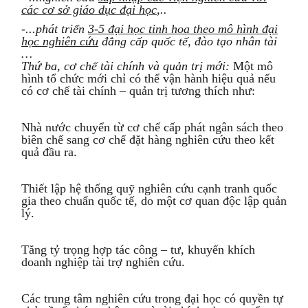
các cơ sở giáo dục đại học
,..
-...phát triển
3-5 đại học tinh hoa theo mô hình đại
học nghiên cứu
đẳng cấp quốc tế, đào tạo nhân tài
…
Thứ ba, c
ơ chế tài chính và quản trị mới
:
Một mô
hình tổ chức mới chỉ có thể vận hành hiệu quả nếu
có cơ chế tài chính – quản trị tương thích như:
Nhà nước chuyển từ cơ chế cấp phát ngân sách theo
biên chế sang cơ chế đặt hàng nghiên cứu theo kết
quả đầu ra.
Thiết lập hệ thống quỹ nghiên cứu cạnh tranh quốc
gia theo chuẩn quốc tế, do một cơ quan độc lập quản
lý.
Tăng tỷ trọng hợp tác công – tư, khuyến khích
doanh nghiệp tài trợ nghiên cứu.
Các trung tâm nghiên cứu trong đại học có quyền tự