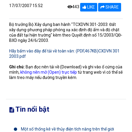
17/07/2007 15:52
443
LIKE
SHARE
Bộ trưởng Bộ Xây dựng ban hành "TCXDVN 301-2003: Đất
xây dựng-phương pháp phóng xạ xác định độ ẩm và độ chặt
của đất tại hiện trường" kèm theo Quyết định số 15/2003/QĐ-
BXD ngày 24/6/2003.
Hãy bấm vào đây để tải về toàn văn: (PDF,467KB)CXDVN 301
2003.pdf
Ghi chú:
Bạn đọc nên tải về (Download) và ghi vào ổ cứng của
mình,
không nên mở (Open) trực tiếp
từ trang web vì có thể sẽ
làm treo máy nếu đường truyền kém.
Tin nổi bật
Một số thống kê về thủy điện tích năng trên thế giới