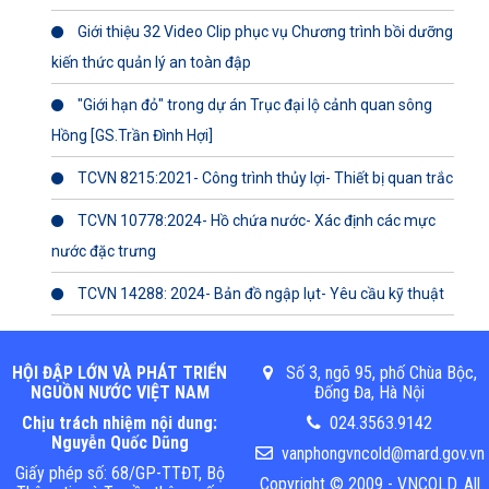
Giới thiệu 32 Video Clip phục vụ Chương trình bồi dưỡng
kiến thức quản lý an toàn đập
"Giới hạn đỏ" trong dự án Trục đại lộ cảnh quan sông
Hồng [GS.Trần Đình Hợi]
TCVN 8215:2021- Công trình thủy lợi- Thiết bị quan trắc
TCVN 10778:2024- Hồ chứa nước- Xác định các mực
nước đặc trưng
TCVN 14288: 2024- Bản đồ ngập lụt- Yêu cầu kỹ thuật
HỘI ĐẬP LỚN VÀ PHÁT TRIỂN
Số 3, ngõ 95, phố Chùa Bộc,
NGUỒN NƯỚC VIỆT NAM
Đống Đa, Hà Nội
Chịu trách nhiệm nội dung:
024.3563.9142
Nguyễn Quốc Dũng
vanphongvncold@mard.gov.vn
Giấy phép số: 68/GP-TTĐT, Bộ
Copyright © 2009 - VNCOLD. All