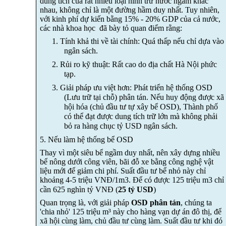
dung tích của rất nhiều loại hình trữ nước ngầm khác
nhau, không chỉ là một đường hầm duy nhất.
Tuy nhiên,
với kinh phí dự kiến bằng 15% - 20% GDP của cả nước,
các nhà khoa học đã bày tỏ quan điểm rằng:
1.
Tính khả thi về tài chính: Quá thấp nếu chỉ dựa vào
ngân sách.
2.
Rủi ro kỹ thuật: Rất cao do địa chất Hà Nội phức
tạp.
3.
Giải pháp ưu việt hơn: Phát triển hệ thống OSD
(Lưu trữ tại chỗ) phân tán. Nếu huy động được xã
hội hóa (chủ đầu tư tự xây bể OSD), Thành phố
có thể đạt được dung tích trữ lớn mà không phải
bỏ ra hàng chục tỷ USD ngân sách.
5. Nếu làm hệ thống bể OSD
Thay vì một siêu bể ngầm duy nhất, nên xây dựng nhiều
bể nông dưới công viên, bãi đỗ xe bằng công nghệ vật
liệu mới để giảm chi phí
.
Suất đầu tư bể nhỏ này chỉ
khoảng 4-5 triệu VNĐ/1m3. Để có được 125 triệu m3 chỉ
cần 625 nghìn tỷ VNĐ (
25 tỷ USD
)
Quan trọng là, v
ới giải pháp
OSD phân tán
, chúng ta
'chia nhỏ' 125 triệu m³ này cho hàng vạn dự án đô thị, để
xã hội cùng làm, chủ đầu tư cùng làm.
Suất đầu tư khi đó