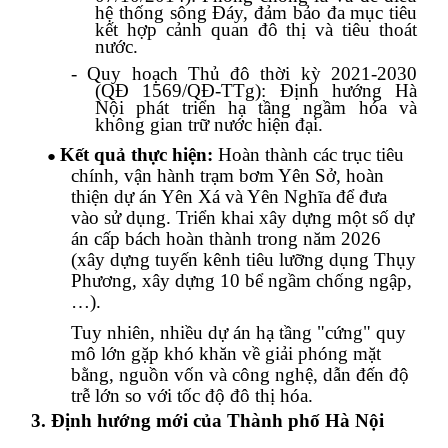
hệ thống sông Đáy, đảm bảo đa mục tiêu
kết hợp cảnh quan đô thị và tiêu thoát
nước.
-
Quy hoạch Thủ đô thời kỳ 2021-2030
(QĐ 1569/QĐ-TTg): Định hướng Hà
Nội phát triển hạ tầng ngầm hóa và
không gian trữ nước hiện đại.
Kết quả
thực hiện
:
Hoàn thành các trục tiêu
●
chính, vận hành trạm bơm Yên Sở,
hoàn
thiện
dự án Yên Xá và Yên Nghĩa
để đưa
vào sử dụng
.
Triển khai xây dựng một số dự
án cấp bách hoàn thành trong năm 2026
(xây dựng tuyến kênh tiêu lưỡng dụng Thụy
Phương, xây dựng 10 bể ngầm chống ngập,
…).
Tuy
nhiên, n
hiều dự án hạ tầng "cứng" quy
mô lớn gặp khó khăn về giải phóng mặt
bằng, nguồn vốn và công nghệ, dẫn đến độ
trễ lớn so với tốc độ đô thị hóa.
3. Định hướng mới của Thành phố Hà Nội