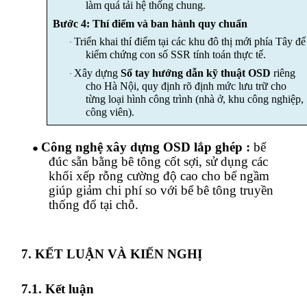
làm quá tải hệ thống chung.
Bước 4: Thí điểm và ban hành quy chuẩn
Triển khai thí điểm tại các khu đô thị mới phía Tây để
·
kiểm chứng con số SSR tính toán thực tế.
Xây dựng
Sổ tay hướng dẫn kỹ thuật OSD
riêng
·
cho Hà Nội, quy định rõ định mức lưu trữ cho
từng loại hình công trình (nhà ở, khu công nghiệp,
công viên).
Công nghệ xây dựng OSD lắp ghép
:
bể
●
đúc sẵn bằng bê tông cốt sợi,
sử
dụng các
khối xếp rỗng cường độ cao cho bể ngầm
giúp giảm chi phí so với bể bê tông truyền
thống
đổ tại chỗ
.
7. KẾT LUẬN VÀ KIẾN NGHỊ
7.1. Kết luận