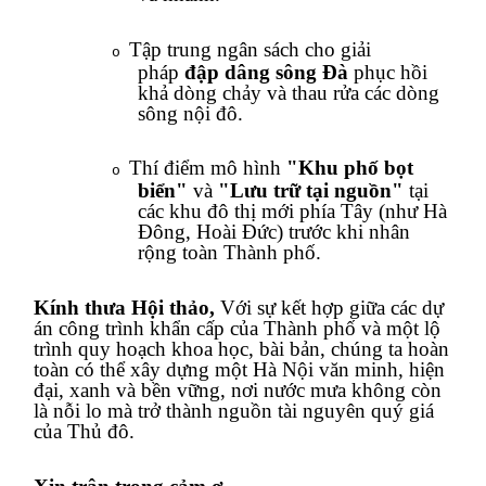
Tập trung ngân sách cho giải
o
pháp
đập dâng sông
Đà
phục hồi
khả
dòng
chảy và thau rửa các dòng
sông nội đô.
Thí điểm mô hình
"Khu phố bọt
o
biển"
và
"Lưu trữ tại nguồn"
tại
các khu đô thị mới phía Tây (như Hà
Đông, Hoài Đức) trước khi nhân
rộng toàn Thành phố.
Kính thưa Hội thảo,
Với sự kết hợp giữa các dự
án công trình khẩn cấp của Thành phố và một lộ
trình quy hoạch khoa học, bài bản, chúng ta hoàn
toàn có thể xây dựng một Hà Nội văn minh, hiện
đại, xanh và bền vững, nơi nước mưa không còn
là nỗi lo mà trở thành nguồn tài nguyên quý giá
của Thủ đô.