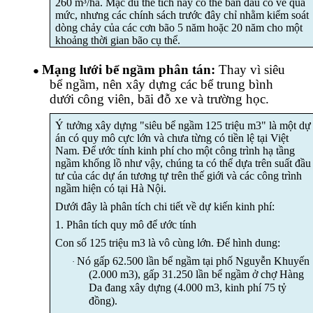
260 m³/ha. Mặc dù thể tích này có thể ban đầu có vẻ quá
mức, nhưng các chính sách trước đây chỉ nhằm kiểm soát
dòng chảy của các cơn bão 5 năm hoặc 20 năm cho một
khoảng thời gian bão cụ thể.
Mạng lưới bể ngầm phân tán:
Thay vì siêu
●
bể ngầm, nên xây dựng các bể trung bình
dưới công viên, bãi đỗ xe và trường học.
Ý tưởng xây dựng "siêu bể ngầm 125 triệu m3" là một dự
án có quy mô cực lớn và chưa từng có tiền lệ tại Việt
Nam. Để ước tính kinh phí cho một công trình hạ tầng
ngầm khổng lồ như vậy, chúng ta có thể dựa trên suất đầu
tư của các dự án tương tự trên thế giới và các công trình
ngầm hiện có tại Hà Nội.
Dưới đây là phân tích chi tiết về dự kiến kinh phí:
1. Phân tích quy mô để ước tính
Con số 125 triệu m3 là vô cùng lớn. Để hình dung:
Nó gấp 62.500 lần bể ngầm tại phố Nguyễn Khuyến
·
(2.000 m3)
, gấp 31.250 lần bể ngầm ở chợ Hàng
Da đang xây dựng (4.000 m3, kinh phí 75 tỷ
đồng).