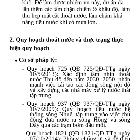
khô. Để làm được nhiệm vụ này, dự án đã
lắp thêm các tấm chặn chiếm ½ khẩu độ, làm
thu hẹp mặt cắt thoát nước, làm chậm khả
năng tiêu nước khi có mưa lớn.
2. Quy hoạch thoát nước và thực trạng thực
hiện quy hoạch
Cơ sở pháp lý:
●
-
Quy hoạch 725 (QĐ 725/QĐ-TTg ngày
10/5/2013): Xác định tầm nhìn thoát
nước Thủ đô đến năm 2030, 2050, nhấn
mạnh việc cải tạo các dòng sông nội đô
và xây dựng các nhà máy xử lý nước thải
tập trung.
-
Quy
hoạch 937 (QĐ 937/QĐ-TTg ngày
10/7/2009): Quy hoạch tiêu nước hệ
thống sông Nhuệ, tập trung vào việc chủ
động đưa nước ra sông Hồng và sông
Đáy qua các trạm bơm đầu mối.
-
Quy hoạch 1821 (QĐ 1821/QĐ-TTg ngày
07/10/2014): Phòng chống lũ và đê điều