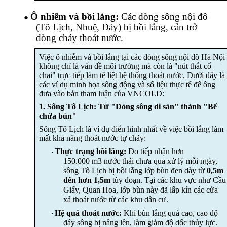
Ô nhiễm và bồi lắng:
Các dòng sông nội đô
●
(Tô Lịch, Nhuệ, Đáy) bị bồi lắng, cản trở
dòng chảy thoát nước.
Việc ô nhiễm và bồi lắng tại các dòng sông nội đô Hà Nội
không chỉ là vấn đề môi trường mà còn là "nút thắt cổ
chai" trực tiếp làm tê liệt hệ thống thoát nước. Dưới đây là
các ví dụ minh họa sống động và số liệu thực tế để ông
đưa vào bản tham luận của VNCOLD:
1. Sông Tô Lịch: Từ "Dòng sông di sản" thành "Bể
chứa bùn"
Sông Tô Lịch là ví dụ điển hình nhất về việc bồi lắng làm
mất khả năng thoát nước tự chảy:
Thực trạng bồi lắng:
Do tiếp nhận hơn
·
150.000
m3
nước thải chưa qua xử lý mỗi ngày,
sông Tô Lịch bị bồi lắng lớp bùn đen dày từ
0,5m
đến hơn 1,5m
tùy đoạn. Tại các khu vực như Cầu
Giấy, Quan Hoa, lớp bùn này đã lấp kín các cửa
xả thoát nước từ các khu dân cư.
Hệ quả thoát nước:
Khi bùn lắng quá cao, cao độ
·
đáy sông bị nâng lên, làm giảm độ dốc thủy lực.