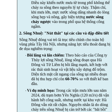
Điều này khiến nước mưa từ trong phố không thể
chảy ra sông theo nguyên lý tự chảy. Thậm chí,
khi mưa lớn, mực nước sông dâng nhanh do lòng
sông hẹp và nông, gây hiện tượng
nước sông
chảy ngược
vào trong phố qua hệ thống cống
ngầm.
2. Sông Nhuệ: "Nút thắt" tại các cầu và đập điều tiết
Sông Nhuệ đóng vai trò là trục tiêu chính cho toàn bộ
vùng phía Tây Hà Nội, nhưng năng lực tiêu thoát đang bị
đe dọa nghiêm trọng:
Bồi lắng và lấn chiếm:
Theo báo cáo của Công ty
·
Thủy lợi sông Nhuệ, lòng sông đoạn qua Hà
Đông và Từ Liêm bị bồi lắng mạnh, kết hợp với
rác thải sinh hoạt và vật liệu xây dựng đổ trộm.
Diện tích mặt cắt ngang của sông tại nhiều đoạn
đã bị thu hẹp chỉ còn
60-70%
so với thiết kế ban
đầu.
Ví dụ minh họa:
Trong các trận mưa lớn sau năm
·
2024, dù trạm bơm Yên Nghĩa (120 m3/s) đã vận
hành hết công suất, nhưng nước tại khu vực Hà
Đông vẫn rút rất chậm. Nguyên nhân là do dòng
chảy trên sông Nhuệ bị cản trở bởi các "bãi bồi"