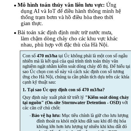
Mô hình toán thủy văn liên lưu vực:
Ứng
●
dụng AI và IoT để điều hành thông minh hệ
thống trạm bơm và hồ điều hòa theo thời
gian thực.
Bài toán xác định
định mức trữ nước mưa,
●
làm chậm dòng chảy cho các khu vực khác
nhau, phù hợp với đặc thù của Hà Nội.
Con số
470 m3/ha
tại Úc không phải là một con số ngẫu
nhiên mà là kết quả của quá trình tính toán thủy văn
nghiêm ngặt nhằm kiểm soát dòng chảy đô thị. Để hiểu tại
sao Úc chọn con số này và cách xác định con số tương
ứng cho Hà Nội, chúng ta cần phân tích dựa trên các khía
cạnh kỹ thuật sau:
1. Tại sao Úc quy định con số 470 m3/ha?
Quy định này xuất phát từ triết lý
"Kiểm soát dòng chảy
tại nguồn" (On-site Stormwater Detention - OSD)
với
các căn cứ chủ chốt:
Bảo vệ hạ lưu:
Mục tiêu chính là giữ cho lưu lượng
·
đỉnh thoát ra khỏi một khu đất sau khi đô thị hóa
không lớn hơn lưu lượng tự nhiên khi khu đất đó