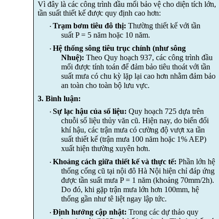
Vì đây là các công trình đầu mối bảo vệ cho diện tích lớn,
tần suất thiết kế được quy định cao hơn:
Trạm bơm tiêu đô thị:
Thường thiết kế với tần
·
suất P = 5 năm hoặc 10 năm.
Hệ thống sông tiêu trục chính (như sông
·
Nhuệ):
Theo Quy hoạch 937, các công trình đầu
mối được tính toán để đảm bảo tiêu thoát với tần
suất mưa có chu kỳ lặp lại cao hơn nhằm đảm bảo
an toàn cho toàn bộ lưu vực.
3. Bình
luận:
Sự lạc hậu của số liệu:
Quy hoạch 725 dựa trên
·
chuỗi số liệu thủy văn cũ. Hiện nay, do biến đổi
khí hậu, các trận mưa có cường độ vượt xa tần
suất thiết kế (trận mưa 100 năm hoặc 1% AEP)
xuất hiện thường xuyên hơn
.
Khoảng cách giữa thiết kế và thực tế:
Phần lớn hệ
·
thống cống cũ tại nội đô Hà Nội hiện chỉ đáp ứng
được tần suất mưa P = 1 năm (khoảng 70mm/2h).
Do đó, khi gặp trận mưa lớn hơn 100mm, hệ
thống gần như tê liệt ngay lập tức.
Định hướng cập nhật:
Trong các dự thảo quy
·