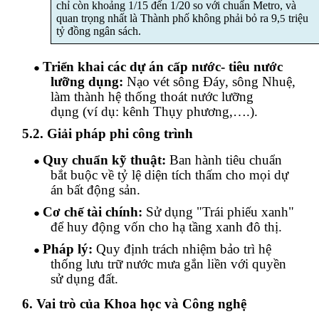
chỉ còn khoảng 1/15 đến 1/20 so với chuẩn Metro, và
quan trọng nhất là Thành phố không phải bỏ ra 9
,
triệu
5
tỷ đồng ngân sách
.
Triển khai các dự án cấp nước- tiêu nước
●
lưỡng dụng
:
Nạo vét sông Đáy, sông Nhuệ,
làm thành
hệ thống thoát nước lưỡng
dụng
(ví dụ: kênh Thụy phương,….)
.
5.2. Giải pháp phi công trình
Quy chuẩn kỹ thuật:
Ban hành tiêu chuẩn
●
bắt buộc về tỷ lệ diện tích thấm cho mọi dự
án bất động sản.
Cơ chế tài chính:
Sử dụng "Trái phiếu xanh"
●
để huy động vốn cho hạ tầng xanh đô thị.
Pháp lý:
Quy định trách nhiệm bảo trì hệ
●
thống lưu trữ nước mưa gắn liền với quyền
sử dụng đất.
6. Vai trò của Khoa học và Công nghệ