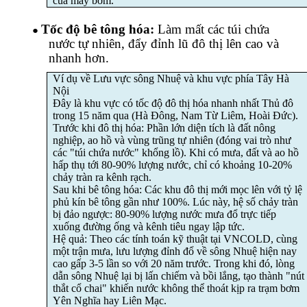
của máy bơm.
Tốc độ bê tông hóa:
Làm mất các túi chứa
●
nước tự nhiên, đẩy đỉnh lũ đô thị lên cao và
nhanh hơn.
Ví dụ về Lưu vực sông Nhuệ và khu vực phía Tây Hà
Nội
Đây là khu vực có tốc độ đô thị hóa nhanh nhất Thủ đô
trong 15 năm qua (Hà Đông, Nam Từ Liêm, Hoài Đức).
Trước khi đô thị hóa: Phần lớn diện tích là đất nông
nghiệp, ao hồ và vùng trũng tự nhiên (đóng vai trò như
các "túi chứa nước" khổng lồ). Khi có mưa, đất và ao hồ
hấp thụ tới 80-90% lượng nước, chỉ có khoảng 10-20%
chảy tràn ra kênh rạch.
Sau khi bê tông hóa: Các khu đô thị mới mọc lên với tỷ lệ
phủ kín bê tông gần như 100%. Lúc này, hệ số chảy tràn
bị đảo ngược: 80-90% lượng nước mưa đổ trực tiếp
xuống đường ống và kênh tiêu ngay lập tức.
Hệ quả: Theo các tính toán kỹ thuật tại VNCOLD, cùng
một trận mưa, lưu lượng đỉnh đổ về sông Nhuệ hiện nay
cao gấp 3-5 lần so với 20 năm trước. Trong khi đó, lòng
dẫn sông Nhuệ lại bị lấn chiếm và bồi lắng, tạo thành "nút
thắt cổ chai" khiến nước không thể thoát kịp ra trạm bơm
Yên Nghĩa hay Liên Mạc.