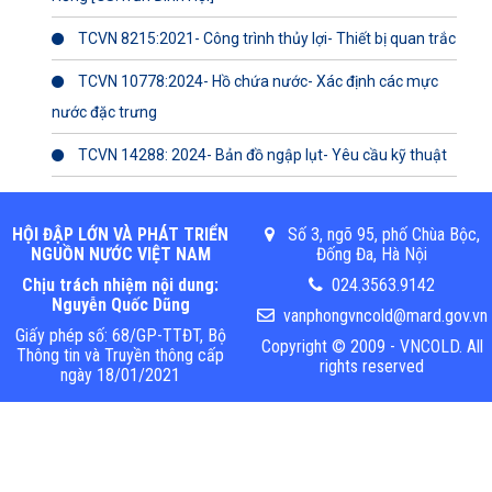
TCVN 8215:2021- Công trình thủy lợi- Thiết bị quan trắc
TCVN 10778:2024- Hồ chứa nước- Xác định các mực
nước đặc trưng
TCVN 14288: 2024- Bản đồ ngập lụt- Yêu cầu kỹ thuật
HỘI ĐẬP LỚN VÀ PHÁT TRIỂN
Số 3, ngõ 95, phố Chùa Bộc,
NGUỒN NƯỚC VIỆT NAM
Đống Đa, Hà Nội
Chịu trách nhiệm nội dung:
024.3563.9142
Nguyễn Quốc Dũng
vanphongvncold@mard.gov.vn
Giấy phép số: 68/GP-TTĐT, Bộ
Copyright © 2009 - VNCOLD. All
Thông tin và Truyền thông cấp
rights reserved
ngày 18/01/2021