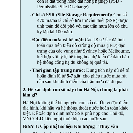
còn là đất trống hoặc đất nông nghiệp (PSD -
Permissible Site Discharge).
Chỉ số SSR (Site Storage Requirement):
Con số
·
470 m3/ha là chỉ số lưu trữ cần thiết (SSR) được
tính toán để đối phó với các trận mưa lớn có chu
kỳ lặp lại 100 năm.
Đặc điểm mưa và bề mặt:
Các kỹ sư Úc đã tính
·
toán dựa trên biểu đồ cường độ mưa (IFD) đặc
trưng của các vùng như Sydney hoặc Melbourne,
kết hợp với tỷ lệ bê tông hóa dự kiến để đảm bảo
hệ thống cống hạ du không bị quá tải.
Thời gian tập trung nước:
Dung tích này đủ để trì
·
hoãn đỉnh lũ từ
5-7 giờ
, cho phép nước mưa rút
dần sau khi đỉnh điểm của trận mưa đã đi qua.
2. Để xác định con số này cho Hà Nội, chúng ta phải
làm gì?
Hà Nội không thể bê nguyên con số của Úc vì đặc điểm
địa hình, khí hậu và hệ thống thoát nước hoàn toàn khác
biệt. Để xác định định mức SSR phù hợp cho Thủ đô,
VNCOLD kiến nghị thực hiện các bước sau:
Bước 1: Cập nhật số liệu Khí tượng - Thủy văn