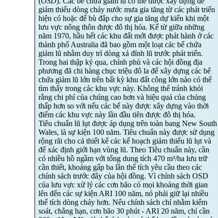
(
OSD
). Các bể chứa giảm lũ có thể được xây dựng để
giảm thiểu dòng chảy nước mưa gia tăng từ các phát triển
hiện có hoặc để bù đắp cho sự gia tăng dự kiến khi một
lưu vực nông thôn được đô thị hóa. Kể từ giữa những
năm 1970, hầu hết các khu đất mới được phát hành ở các
thành phố Australia đã bao gồm một loạt các bể chứa
giảm lũ nhằm duy trì dòng xả đỉnh lũ trước phát triển.
Trong hai thập kỷ qua, chính phủ và các hội đồng địa
phương đã chi hàng chục triệu đô la để xây dựng các bể
chứa giảm lũ lớn trên bất kỳ khu đất công lớn nào có thể
tìm thấy trong các khu vực này. Không thể tránh khỏi
rằng chi phí của chúng cao hơn và hiệu quả của chúng
thấp hơn so với nếu các bể này được xây dựng vào thời
điểm các khu vực này lần đầu tiên được đô thị hóa.
Tiêu chuẩn lũ lụt được áp dụng trên toàn bang New South
Wales, là sự kiện 100 năm. Tiêu chuẩn này được sử dụng
rộng rãi cho cả thiết kế các kế hoạch giảm thiểu lũ lụt và
để xác định giới hạn vùng lũ. Theo Tiêu chuẩn này, cần
có nhiều hồ ngầm với tổng dung tích 470 m³/ha lưu trữ
cần thiết, khoảng gấp ba lần thể tích yêu cầu theo các
chính sách trước đây của hội đồng. Vì chính sách OSD
của lưu vực xử lý các cơn bão có mọi khoảng thời gian
lên đến các sự kiện ARI 100 năm, nó phải giữ lại nhiều
thể tích dòng chảy hơn. Nếu chính sách chỉ nhằm kiểm
soát, chẳng hạn, cơn bão 30 phút - ARI 20 năm, chỉ cần