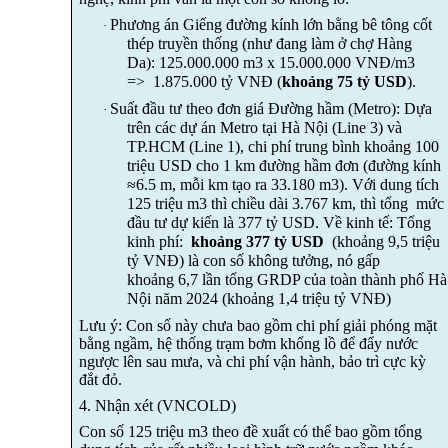
Phương án
Giếng đường kính lớn bằng b
ê tông cốt
·
thép truyền thống
(như đang làm ở chợ Hàng
Da)
: 125.000.000 m3
x
15.000.000 VNĐ
/m3
=>
1.875.000 tỷ VNĐ (
khoảng 75 tỷ USD
).
Suất đầu tư theo đơn giá Đường hầm (Metro)
:
Dựa
·
trên các dự án Metro tại Hà Nội (Line 3) và
TP.HCM (Line 1)
, chi phí trung bình khoảng 100
triệu USD cho 1 km đường hầm đơn (đường kính
≈6.5 m, mỗi km tạo ra 33.180 m3). Với dung tích
125 triệu m3 thì chiều dài 3.767 km, thì tổng mức
đầu tư dự kiến là 377 tỷ USD.
Về kinh tế: Tổng
kinh phí
:
khoảng
377 tỷ USD
(khoảng 9,5 tr
iệu
tỷ VNĐ
)
là con số không tưởng, nó gấp
khoảng 6,7 lần tổng GRDP của toàn thành phố Hà
Nội năm 2024 (khoảng 1,4 triệu tỷ VNĐ)
Lưu ý: Con số này chưa bao gồm chi phí giải phóng mặt
bằng ngầm, hệ thống trạm bơm khổng lồ để đẩy nước
ngược lên sau mưa, và chi phí vận hành, bảo trì cực kỳ
đắt đỏ.
4. Nhận xét (VNCOLD)
C
on số 125 triệu m3 theo
đề xuất
có thể bao gồm tổng