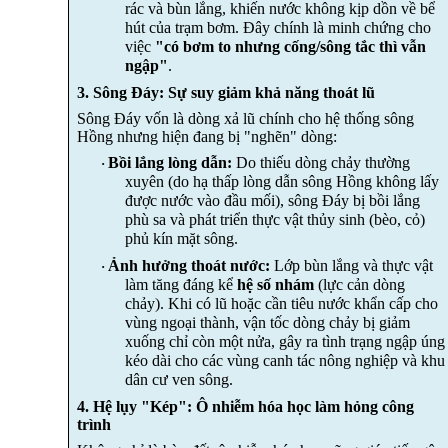
rác và bùn lắng, khiến nước không kịp dồn về bể
hút của trạm bơm. Đây chính là minh chứng cho
việc
"có bơm to nhưng cống/sông tắc thì vẫn
ngập"
.
3. Sông Đáy: Sự suy giảm khả năng thoát lũ
Sông Đáy vốn là dòng xả lũ chính cho hệ thống sông
Hồng nhưng hiện đang bị "nghẽn" dòng:
Bồi lắng lòng dẫn:
Do thiếu dòng chảy thường
·
xuyên (do hạ thấp lòng dẫn sông Hồng không lấy
được nước vào đầu mối), sông Đáy bị bồi lắng
phù sa và phát triển thực vật thủy sinh (bèo, cỏ)
phủ kín mặt sông.
Ảnh hưởng thoát nước:
Lớp bùn lắng và thực vật
·
làm tăng đáng kể
hệ số nhám
(lực cản dòng
chảy). Khi có lũ hoặc cần tiêu nước khẩn cấp cho
vùng ngoại thành, vận tốc dòng chảy bị giảm
xuống chỉ còn một nửa, gây ra tình trạng ngập úng
kéo dài cho các vùng canh tác nông nghiệp và khu
dân cư ven sông.
4. Hệ lụy "Kép": Ô nhiễm hóa học làm hỏng công
trình