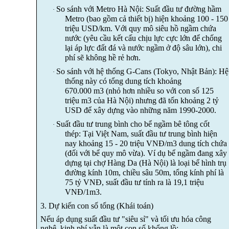
So sánh với Metro Hà Nội: Suất đầu tư đường hầm
·
Metro (bao gồm cả thiết bị) hiện khoảng 100 - 150
triệu USD/km. Với quy mô siêu hồ ngầm chứa
nước (yêu cầu kết cấu chịu lực cực lớn để chống
lại áp lực đất đá và nước ngầm ở độ sâu lớn), chi
phí sẽ không hề rẻ hơn.
So sánh với hệ thống G-Cans (Tokyo, Nhật Bản): Hệ
·
thống này có tổng dung tích khoảng
670.000 m3 (nhỏ hơn nhiều so với con số 125
triệu m3 của Hà Nội) nhưng đã tốn khoảng 2 tỷ
USD để xây dựng vào những năm 1990-2000.
Suất đầu tư trung bình cho bể ngầm bê tông cốt
·
thép: Tại Việt Nam, suất đầu tư trung bình hiện
nay khoảng 15 - 20 triệu VNĐ/m3 dung tích chứa
(đối với bể quy mô vừa).
Ví dụ bể ngầm đang xây
dựng tại chợ Hàng Da (Hà Nội) là loại bể hình trụ
đường kính 10m, chiều sâu 50m, tổng kính phí là
75 tỷ VNĐ, suất đầu tư tính ra là 19,1 triệu
VNĐ/1m3.
3. Dự kiến con số tổng (Khái toán)
Nếu áp dụng suất đầu tư "siêu sỉ" và tối ưu hóa công
nghệ, kinh phí vẫn là một con số khổng lồ: