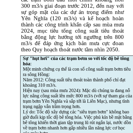
300 m3/s giai đoạn trước 2012, đến nay với
sự góp mặt của các dự án trọng điểm như
Yên Nghĩa (120 m3/s) và kế hoạch hoàn
thành các công trình khẩn cấp sau mùa mưa
2024, mục tiêu tổng công suất tiêu thoát
bằng động lực hướng tới ngưỡng trên 800
m3/s để đáp ứng kịch bản mưa cực đoan
theo Quy hoạch thoát nước tầm nhìn 2050.
Sự "hụt hơi" của các trạm bơm so với tốc độ bê tông
hóa
:
Một minh chứng cụ thể là con số công suất trạm bơm tiêu
ra sông Hồng:
Năm 2012: Công suất tiêu thoát toàn thành phố chỉ đạt
khoảng 310 m3/s.
Hiện nay (sau mùa mưa 2024): Mặc dù chúng ta đang nỗ
lực nâng công suất lên mức 800 m3/s (với sự tham gia của
trạm bơm Yên Nghĩa và sắp tới là Liên Mạc), nhưng tình
trạng ngập vẫn trầm trọng hơn.
Lý do: Tốc độ xây dựng các "siêu trạm bơm" không bao
giờ đuổi kịp tốc độ bê tông hóa. Việc phủ kín bề mặt bằng
bê tông khiến thời gian tập trung lũ rút ngắn lại, nước dồn
về trạm bơm nhanh hơn gấp nhiều lần năng lực cơ học