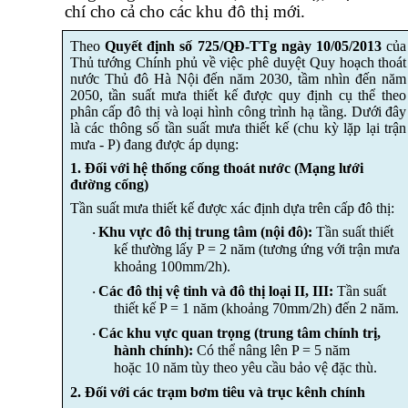
chí cho cả cho các khu đô thị mới
.
Theo
Quyết định số 725/QĐ-TTg ngày 10/05/2013
của
Thủ tướng Chính phủ về việc phê duyệt Quy hoạch thoát
nước Thủ đô Hà Nội đến năm 2030, tầm nhìn đến năm
2050, tần suất mưa thiết kế được quy định cụ thể theo
phân cấp đô thị và loại hình công trình hạ tầng.
Dưới đây
là các thông số tần suất mưa thiết kế (chu kỳ lặp lại trận
mưa - P) đang được áp dụng:
1. Đối với hệ thống cống thoát nước (Mạng lưới
đường cống)
Tần suất mưa thiết kế được xác định dựa trên cấp đô thị:
Khu vực đô thị trung tâm (nội đô):
Tần suất thiết
·
kế thường lấy P = 2 năm (tương ứng với trận mưa
khoảng 100mm/2h).
Các đô thị vệ tinh và đô thị loại II, III:
Tần suất
·
thiết kế P = 1 năm
(
khoảng 70mm/2h) đến 2 năm.
Các khu vực quan trọng (trung tâm chính trị,
·
hành chính):
Có thể nâng lên P = 5 năm
hoặc 10
năm tùy theo yêu cầu bảo vệ đặc thù.
2. Đối với các trạm bơm tiêu và trục kênh chính