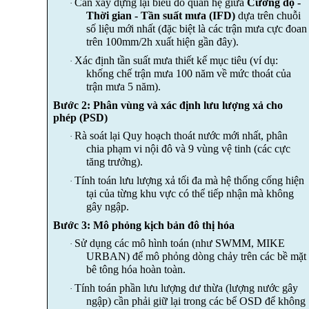
Cần xây dựng lại biểu đồ quan hệ giữa
Cường độ -
·
Thời gian - Tần suất mưa (IFD)
dựa trên chuỗi
số liệu mới nhất (đặc biệt là các trận mưa cực đoan
trên 100mm/2h xuất hiện gần đây).
Xác định tần suất mưa thiết kế mục tiêu (ví dụ:
·
khống chế trận mưa 100 năm về mức thoát của
trận mưa 5 năm).
Bước 2: Phân vùng và xác định lưu lượng xả cho
phép (PSD)
Rà soát lại Quy hoạch thoát nước mới nhất, phân
·
chia phạm vi nội đô và 9 vùng vệ tinh (các cực
tăng trưởng).
Tính toán lưu lượng xả tối đa mà hệ thống cống hiện
·
tại của từng khu vực có thể tiếp nhận mà không
gây ngập.
Bước 3: Mô phỏng kịch bản đô thị hóa
Sử dụng các mô hình toán (như SWMM, MIKE
·
URBAN) để mô phỏng dòng chảy trên các bề mặt
bê tông hóa hoàn toàn.
Tính toán phần lưu lượng dư thừa (lượng nước gây
·
ngập) cần phải giữ lại trong các bể OSD để không