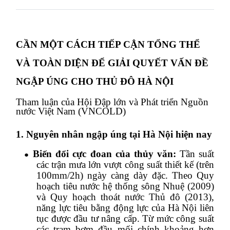
CẦN MỘT CÁCH TIẾP CẬN TỔNG THỂ
VÀ TOÀN DIỆN ĐỂ GIẢI QUYẾT VẤN ĐỀ
NGẬP ÚNG CHO THỦ ĐÔ HÀ NỘI
Tham luận của
Hội Đập lớn và Phát triển Nguồn
nước Việt Nam (VNCOLD)
1. Nguyên
nhân
ngập úng tại Hà Nội hiện nay
Biến đổi cực đoan của thủy văn:
Tần suất
●
các trận mưa lớn vượt công suất thiết kế (trên
100mm/2h) ngày càng dày đặc.
Theo Quy
hoạch tiêu nước hệ thống sông Nhuệ (2009)
và Quy hoạch thoát nước Thủ đô (2013),
năng lực tiêu bằng động lực của Hà Nội liên
tục được đầu tư nâng cấp. Từ mức công suất
các trạm bơm đầu mối chính khoảng hơn