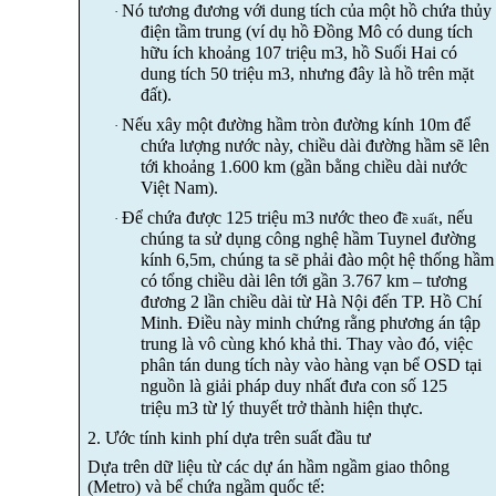
Nó tương đương với dung tích của một hồ chứa thủy
·
điện tầm trung (ví dụ hồ
Đồng Mô
có dung tích
hữu ích khoảng
107 triệu
m3,
hồ Suối Hai có
dung tích 50 triệu m3,
nhưng đây là hồ trên mặt
đất).
Nếu xây một đường hầm tròn đường kính 10m để
·
chứa lượng nước này, chiều dài đường hầm sẽ lên
tới khoảng 1.600 km (gần bằng chiều dài nước
Việt Nam).
Để chứa được 125 triệu
m3
nước theo
đ
, nếu
·
ề xuất
chúng ta sử dụng công nghệ hầm Tuynel đường
kính
6,5
m, chúng ta sẽ phải đào một hệ thống hầm
có tổng chiều dài lên tới
gần
3.767
km
– tương
đương
2 lần
chiều dài từ Hà Nội đến TP. Hồ Chí
Minh.
Điều này minh chứng rằng phương án tập
trung là vô cùng khó khả thi.
Thay vào đó, việc
phân tán dung tích này vào hàng vạn bể OSD tại
nguồn là giải pháp duy nhất đưa con số 125
triệu
m3
từ lý thuyết trở thành hiện thực
.
2. Ước tính kinh phí dựa trên suất đầu tư
Dựa trên dữ liệu từ các dự án hầm ngầm giao thông
(Metro) và bể chứa ngầm quốc tế: