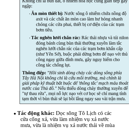
Không chỉ là bùn đất, ô nhiễm hóa học cũng gián tiếp gây
ngập:
Ăn mòn thiết bị:
Nước sông ô nhiễm chứa nồng độ
·
axit và các chất ăn mòn cao làm hư hỏng nhanh
chóng các cửa phai, thiết bị cơ điện của các trạm
bơm tiêu.
Tắc nghẽn lưới chắn rác:
Rác thải nhựa và túi nilon
·
đóng bánh cùng bùn thải thường xuyên làm tắc
nghẽn lưới chắn rác của các trạm bơm khẩn cấp
(như Yên Sở), buộc phải dừng bơm để nạo vét thủ
công ngay giữa đỉnh mưa, gây nguy hiểm cho
công tác chống lụt.
Thông điệp:
"Hồi sinh dòng chảy các
dòng sông phía
Tây Hà Nội
không chỉ là cứu môi trường, mà chính là
giải pháp kỹ thuật bắt buộc để 'thông tắc' mạch máu thoát
nước của Thủ đô."
Nếu thiếu dòng chảy thường xuyên để
"tự thau rửa", mọi nỗ lực nạo vét cơ học sẽ chỉ mang tính
tạm thời vì bùn thải sẽ lại bồi lắng ngay sau vài trận mưa.
Tác động khác:
Dọc sông Tô Lịch có các
●
cửa cống xả, vừa làm nhiệm vụ xả nước
mưa, vừa là nhiệm vụ xả nước thải về mùa