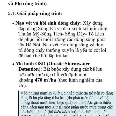
và Phi công trình)
5.1. Giải pháp công trình
Nạo vét và h
ồi sinh dòng chảy:
Xây dựng
●
đập dâng
Sông Đà và đào kênh kết nối cống
Thuần Mỹ-Sông Tích- Sông Đáy- Tô Lịch
để
phục hồi
môi trường các dòng sông phía
tây Hà Nội. Nạo vét các dòng sông và duy
trì dòng chảy thường xuyên là yếu tố cốt lõi
để hạn chế bồi lấp trở lại.
Mô hình OSD (On-site Stormwater
●
Detention):
Bắt buộc xây dựng các bể lưu
trữ nước mưa tại chỗ với định mức
khoảng
470 m³/ha
(theo kinh nghiệm của
Úc).
Vào những năm 1970 ở Úc nhận thức đã trở nên rõ ràng
rằng lũ lụt gia tăng ở hạ lưu (do phát triển đô thị và hệ
thống thoát nước kém hiệu quả) có thể được giảm thiểu
bằng cách tạm thời giữ lại một phần nước mưa trong các
bể chứa giảm lũ (
hồ điều hòa
) hoặc bể chứa phân tán