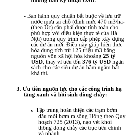
hướng dẫn kỹ thuật OSD
.
-
Ban hành quy chuẩn bắt buộc về lưu trữ
nước mưa tại chỗ (định mức
470 m3/ha-
(theo Úc) cần phải được tính toán cho
phù hợp với điều kiện thực tế của Hà
Nội
) trong quy trình cấp phép xây dựng
các dự án mới. Điều này giúp hiện thực
hóa dung tích trữ 125 triệu m
3
bằng
nguồn vốn xã hội hóa khoảng
25 tỷ
USD
, thay vì tiêu tốn
376 tỷ USD
ngân
sách cho các siêu dự án hầm ngầm bất
khả thi.
3.
Ưu tiên nguồn lực cho các công trình hạ
tầng xanh và hồi sinh dòng chảy:
Tập trung hoàn thiện các trạm bơm
o
đầu mối bơm ra sông Hồng theo Quy
hoạch 725 (2013), nạo vét khơi
thông dòng chảy các trục tiêu chính
và nhánh.