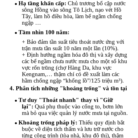
Hạ tầng khẩn cấp:
Chủ trương bổ cập nước
●
sông Hồng vào sông Tô Lịch
, nạo vét Hồ
Tây, làm hồ điều hòa, làm bể ngầm chống
ngập …
Tầm nhìn 100 năm:
●
+ Bảo đảm tần suất tiêu thoát nước ứng với
trận mưa tần suất 10 năm một lần (10%).
+
Định hướng ngầm hóa đô thị và
xây dựng
các
bể ngầm
chưa nước mưa cho một số khu
vực rốn trũng (chợ Hàng Da, khu vực
Kengnam,… thậm chí có đề xuất làm các
hầm chống ngập “
khổng lồ
”/
125 triệu m³).
4. Phân tích những "khoảng trống" và tồn tại
Tư duy "Thoát nhanh" thay vì "Giữ
●
lại":
Quá phụ thuộc vào cống to, bơm lớn
mà bỏ qua việc quản lý nước mưa tại nguồn.
Khoảng trống pháp lý:
Thiếu quy định bắt
●
buộc về diện tích thấm và lưu trữ nước cho
từng công trình (tòa nhà, khu đô thị)
, thậm