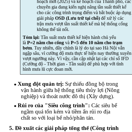
hoạch mới (2025) và kế hoạch của Thành phố, các
chuyên gia đang kiến nghị nâng tần suất thiết kế
cho các công trình trọng điểm và bắt buộc áp dụng
giải pháp
OSD (Lưu trữ tại chỗ)
để xử lý các
trận mưa vượt tần suất thiết kế mà hệ thống cống
không thể tải nổi.
Tóm lại:
Tần suất mưa thiết kế hiện hành chủ yếu
là
P=2 năm cho
cống
và
P=5 đến 10 năm cho trạm
bơm
. Tuy nhiên, đây chính là lý do tại sao Hà Nội vẫn
ngập sâu, vì cường độ mưa thực tế hiện nay thường xuyên
vượt ngưỡng này. Vì
vậy,
cần cập nhật lại các chỉ số IFD
(Cường độ - Thời gian - Tần suất) để phù hợp với tình
hình mưa lũ cực đoan mới.
Xung đột quản trị:
Sự thiếu đồng bộ trong
●
vận hành giữa hệ thống tiêu thủy lợi (Nông
nghiệp) và thoát nước đô thị (Xây dựng).
Rủi ro của "Siêu công trình":
Các siêu bể
●
ngầm quá tốn kém và tiềm ẩn rủi ro địa
chất
so với loại bể nhỏ/
phân tán.
5. Đề xuất các giải pháp tổng thể (Công trình