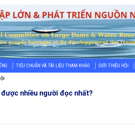
IẾNG
TIÊU CHUẨN VÀ TÀI LIỆU THAM KHẢO
GIỚI THIỆU HỘI
ội
 được nhiều người đọc nhất?