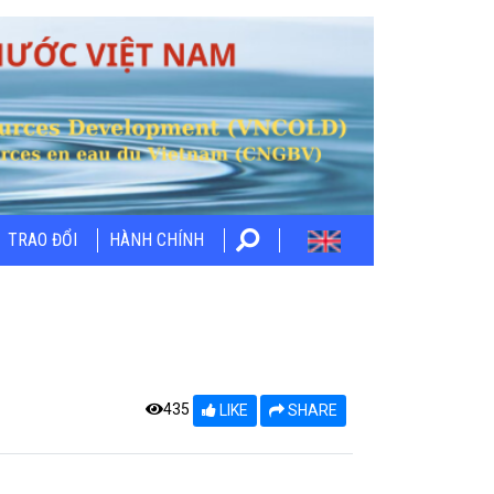
TRAO ĐỔI
HÀNH CHÍNH
435
LIKE
SHARE