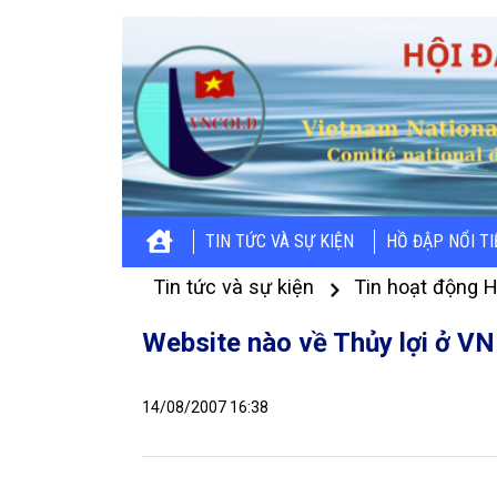
TIN TỨC VÀ SỰ KIỆN
HỒ ĐẬP NỔI T
Tin tức và sự kiện
Tin hoạt động H
Website nào về Thủy lợi ở VN
14/08/2007 16:38