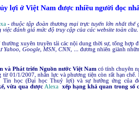
ủy lợi ở Việt
Nam
được nhiều người đọc nhấ
exa
- thuộc tập đoàn thương mại trực tuyến lớn nhất thế
g việc đánh giá mức độ truy cập của các website toàn cầu.
thường xuyên truyền tải các nội dung thời sự, tổng hợp đủ
hư
Yahoo, Google, MSN, CNN
, ... đương nhiên giành nhữ
n và Phát triển Nguồn nước Việt
Nam
có tính chuyên ng
g từ 01/1/2007, nhân lực và phương tiện còn rất hạn chế
âm Tin học (Đại học Thuỷ lợi) và sự hưởng ứng của đ
kể, vừa qua được
Alexa
xếp hạng khả quan trong số 