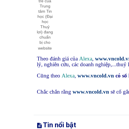
trẻ của
Trung
tâm Tin
học (Đại
học
Thuỷ
lợi) đang
chuẩn
bị cho
website
Theo đánh giá của
Alexa
,
www.vncold.v
lý, nghiên cứu, các doanh nghiệp,...thuỷ 
Cũng theo
Alexa
,
www.vncold.vn
có số
Chắc chắn rằng
www.vncold.vn
sẽ cố g
Tin nổi bật