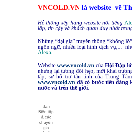
VNCOLD.VN
là website
về Th
Hệ thống xếp hạng website
nổi tiếng
Al
lập, tin cậy và khách quan duy nhất tron
Những “đại gia” truyền thông “khổng lồ” 
ngôn ngữ, nhiều loại hình dịch vụ,...
n
Alexa
.
Website
www.vncold.vn
của
Hội Đập lớ
nhưng lại tương đối hẹp, mới khai trươn
tập, sự hỗ trợ tận tình của Trung T
www.vncold.vn
đã có bước tiến đáng 
nước và trên thế giới.
Ban
Biên tập
& các
chuyên
gia