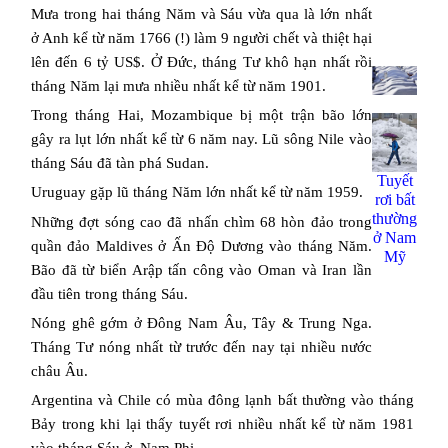
Mưa trong hai tháng Năm và Sáu vừa qua là lớn nhất
ở Anh kể từ năm 1766 (!) làm 9 người chết và thiệt hại
lên đến 6 tỷ US$. Ở Đức, tháng Tư khô hạn nhất rồi
tháng Năm lại mưa nhiều nhất kể từ năm 1901.
Trong tháng
Hai
,
Mozambique
bị một trận bão lớn
gây ra lụt lớn nhất kể từ 6 năm nay. Lũ sông Nile vào
tháng Sáu đã tàn phá
Sudan
.
Tuyết
Uruguay
gặp lũ tháng Năm lớn nhất kể từ năm 1959.
rơi bất
thường
Những đợt sóng cao đã nhấn chìm 68 hòn đảo trong
ở Nam
quần đảo Maldives ở Ấn Độ Dương vào tháng Năm.
Mỹ
Bão đã từ biển Arập tấn công vào Oman và Iran lần
đầu tiên trong tháng Sáu.
Nóng ghê gớm ở Đông Nam Âu, Tây & Trung Nga.
Tháng Tư nóng nhất từ trước đến nay tại nhiều nước
châu Âu.
Argentina
và
Chile
có mùa đông lạnh bất thường vào tháng
Bảy trong khi lại thấy tuyết rơi nhiều nhất kể từ năm 1981