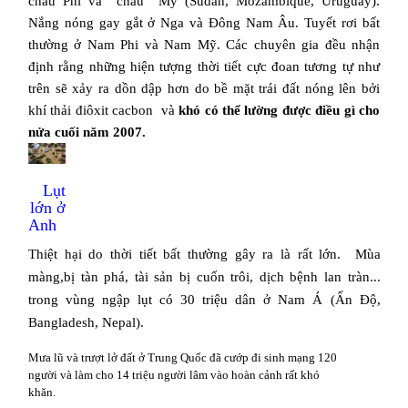
châu Phi và
châu
Mỹ (
Sudan
,
Mozambique
,
Uruguay
).
Nắng nóng gay gắt ở Nga và Đông Nam Âu. Tuyết rơi bất
thường ở Nam Phi và Nam Mỹ. Các chuyên gia đều nhận
định rằng những hiện tượng thời tiết cực đoan tương tự như
trên sẽ xảy ra dồn dập hơn do bề mặt trái đất nóng lên bởi
khí thải điôxit cacbon
và
khó có thể lường được điều gì cho
nửa cuối năm 2007.
Lụt
lớn ở
Anh
Thiệt hại do thời tiết bất thường gây ra là rất lớn.
Mùa
màng,bị tàn phá, tài sản bị cuốn trôi, dịch bệnh lan tràn...
trong vùng ngập lụt có 30 triệu dân ở Nam Á (Ấn Độ,
Bangladesh
,
Nepal
).
Mưa lũ và trượt lở đất ở Trung Quốc đã cướp đi sinh mạng 120
người và làm cho 14 triệu người lâm vào hoàn cảnh rất khó
khăn.