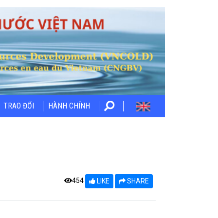
TRAO ĐỔI
HÀNH CHÍNH
454
LIKE
SHARE