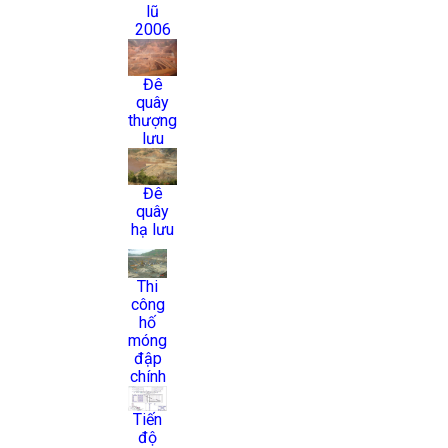
lũ
2006
Đê
quây
thượng
lưu
Đê
quây
hạ lưu
Thi
công
hố
móng
đập
chính
Tiến
độ