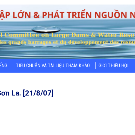
IẾNG
TIÊU CHUẨN VÀ TÀI LIỆU THAM KHẢO
GIỚI THIỆU HỘI
ơn La. [21/8/07]