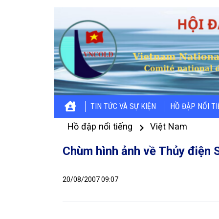
TIN TỨC VÀ SỰ KIỆN
HỒ ĐẬP NỔI T
Hồ đập nổi tiếng
Việt Nam
Chùm hình ảnh về Thủy điện S
20/08/2007 09:07