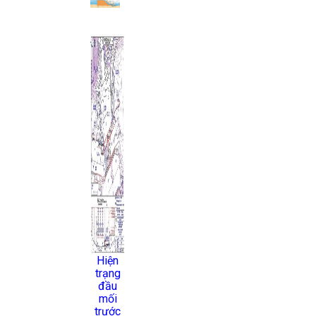
Hiện
trạng
đầu
mối
trước