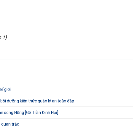
n 1)
ế giới
 bồi dưỡng kiến thức quản lý an toàn đập
uan sông Hồng [GS.Trần Đình Hợi]
ị quan trắc