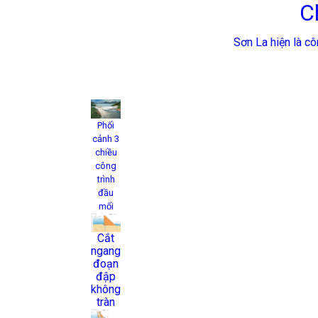
C
Sơn La
hiện là c
Phối
cảnh 3
chiều
công
trình
đầu
mối
Cắt
ngang
đoạn
đập
không
tràn