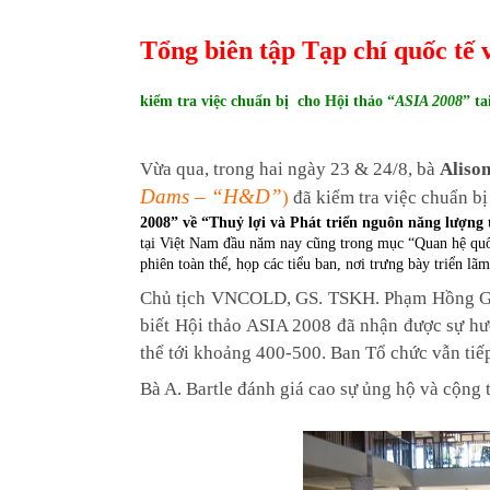
Tổng biên tập Tạp chí quốc tế 
kiểm tra việc chuẩn bị
cho Hội thảo “
ASIA 2008
” t
Vừa qua, trong hai ngày 23 & 24/8, bà
Alison
Dams – “H&D”
)
đã kiểm tra việc chuẩn b
2008” về “Thuỷ lợi và Phát triển nguôn năng lượng 
tại Việt Nam đầu năm nay cũng trong mục “Quan hệ quố
phiên toàn thể, họp các tiểu ban, nơi trưng bày triển lã
Chủ tịch VNCOLD, GS. TSKH. Phạm Hồng Giang,
biết Hội thảo ASIA 2008 đã nhận được sự hưở
thể tới khoảng 400-500. Ban Tổ chức vẫn tiếp
Bà A. Bartle đánh giá cao sự ủng hộ và cộng