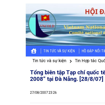
TIN TỨC VÀ SỰ KIỆN
HỒ ĐẬP NỔI T
Tin tức và sự kiện
Tin Hợp tác Quố
Tổng biên tập Tạp chí quốc tế
2008” tại Đà Nẵng. [28/8/07]
27/08/2007 23:26