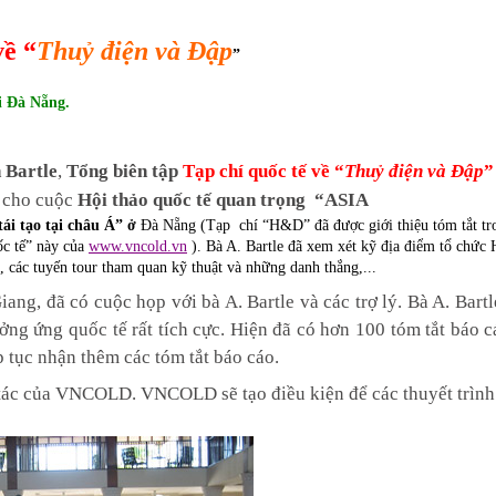
về “
Thuỷ điện và Đập
”
ai Đà Nẵng.
 Bartle
,
Tổng biên tập
Tạp chí quốc tế về “
Thuỷ điện và Đập
”
ị cho cuộc
Hội thảo quốc tế quan trọng
“ASIA
tái tạo tại châu Á” ở
Đà Nẵng (Tạp
chí “H&D” đã được giới thiệu tóm tắt tr
c tế” này của
www.vncold.vn
). Bà A. Bartle đã xem xét kỹ địa điểm tổ chức 
m, các tuyến tour tham quan kỹ thuật và những danh thắng,...
 đã có cuộc họp với bà A. Bartle và các trợ lý. Bà A. Bartle
ng ứng quốc tế rất tích cực. Hiện đã có hơn 100 tóm tắt báo c
 tục nhận thêm các tóm tắt báo cáo.
 tác của VNCOLD. VNCOLD sẽ tạo điều kiện để các thuyết trình 