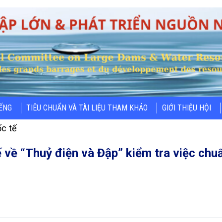
IẾNG
TIÊU CHUẨN VÀ TÀI LIỆU THAM KHẢO
GIỚI THIỆU HỘI
c tế
 về “Thuỷ điện và Đập” kiểm tra việc chu