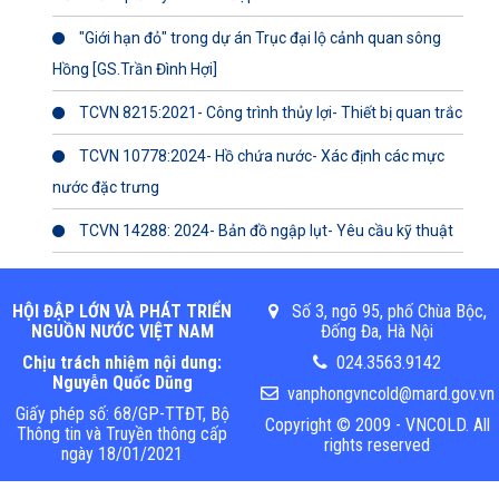
"Giới hạn đỏ" trong dự án Trục đại lộ cảnh quan sông
Hồng [GS.Trần Đình Hợi]
TCVN 8215:2021- Công trình thủy lợi- Thiết bị quan trắc
TCVN 10778:2024- Hồ chứa nước- Xác định các mực
nước đặc trưng
TCVN 14288: 2024- Bản đồ ngập lụt- Yêu cầu kỹ thuật
HỘI ĐẬP LỚN VÀ PHÁT TRIỂN
Số 3, ngõ 95, phố Chùa Bộc,
NGUỒN NƯỚC VIỆT NAM
Đống Đa, Hà Nội
Chịu trách nhiệm nội dung:
024.3563.9142
Nguyễn Quốc Dũng
vanphongvncold@mard.gov.vn
Giấy phép số: 68/GP-TTĐT, Bộ
Copyright © 2009 - VNCOLD. All
Thông tin và Truyền thông cấp
rights reserved
ngày 18/01/2021