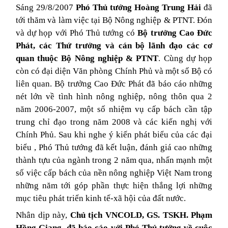
Sáng 29/8/2007
Phó Thủ tướng Hoàng Trung Hải
đã
tới thăm và làm việc tại Bộ Nông nghiệp & PTNT. Đón
và dự họp với Phó Thủ tướng có
Bộ trưởng Cao Đức
Phát, các Thứ trưởng và cán bộ lãnh đạo các cơ
quan
thuộc Bộ Nông nghiệp & PTNT
. Cùng dự họp
còn có đại diện Văn phòng Chính Phủ và một số Bộ có
liên quan. Bộ trưởng Cao Đức Phát đã báo cáo những
nét lớn về tình hình nông nghiệp, nông thôn qua 2
năm 2006-2007, một số nhiệm vụ cấp bách cần tập
trung chỉ đạo trong năm 2008 và các kiến nghị với
Chính Phủ. Sau khi nghe ý kiến phát biểu của các đại
biểu , Phó Thủ tướng đã kết luận, đánh giá cao những
thành tựu của ngành trong 2 năm qua, nhấn mạnh một
số việc cấp bách của nền nông nghiệp Việt Nam trong
những năm tới góp phần thực hiện thắng lợi những
mục tiêu phát triển kinh tế-xã hội của đất nước.
Nhân dịp này,
Chủ tịch VNCOLD, GS. TSKH. Phạm
Hồng Giang
đã báo cáo với Phó Thủ tướng về cuộc