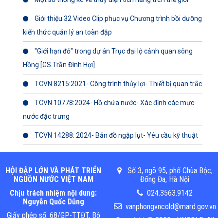
Giới thiệu 32 Video Clip phục vụ Chương trình bồi dưỡng
kiến thức quản lý an toàn đập
"Giới hạn đỏ" trong dự án Trục đại lộ cảnh quan sông
Hồng [GS.Trần Đình Hợi]
TCVN 8215:2021- Công trình thủy lợi- Thiết bị quan trắc
TCVN 10778:2024- Hồ chứa nước- Xác định các mực
nước đặc trưng
TCVN 14288: 2024- Bản đồ ngập lụt- Yêu cầu kỹ thuật
HỘI ĐẬP LỚN VÀ PHÁT TRIỂN
Số 3, ngõ 95, phố Chùa Bộc,
NGUỒN NƯỚC VIỆT NAM
Đống Đa, Hà Nội
Chịu trách nhiệm nội dung:
024.3563.9142
Nguyễn Quốc Dũng
vanphongvncold@mard.gov.vn
Giấy phép số: 68/GP-TTĐT, Bộ