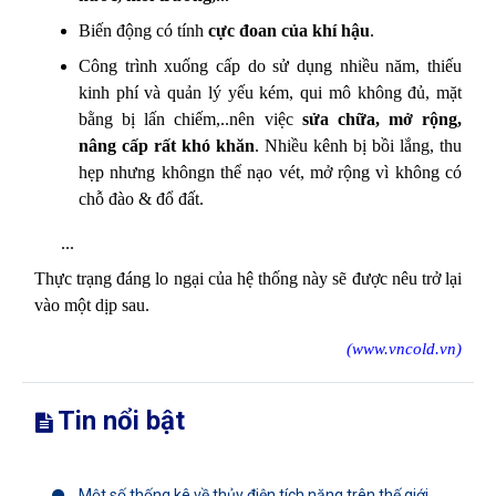
Biến động có tính
cực đoan của khí hậu
.
Công trình xuống cấp do sử dụng nhiều năm, thiếu
kinh phí và quản lý yếu kém, qui mô không đủ, mặt
bằng bị lấn chiếm,..nên việc
sửa chữa, mở rộng,
nâng cấp rất khó khăn
. Nhiều kênh bị bồi lắng, thu
hẹp nhưng khôngn thể nạo vét, mở rộng vì không có
chỗ đào & đổ đất.
...
Thực trạng đáng lo ngại của hệ thống này sẽ được nêu trở lại
vào một dịp sau.
(www.vncold.vn)
Tin nổi bật
Một số thống kê về thủy điện tích năng trên thế giới