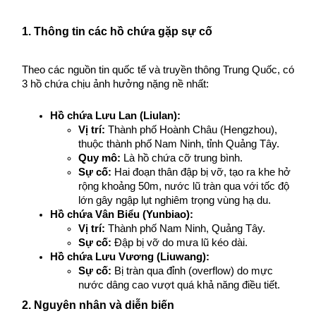
1. Thông tin các hồ chứa gặp sự cố
Theo các nguồn tin quốc tế và truyền thông Trung Quốc, có 
3 hồ chứa chịu ảnh hưởng nặng nề nhất:
Hồ chứa Lưu Lan (Liulan):
Vị trí:
 Thành phố Hoành Châu (Hengzhou), 
thuộc thành phố Nam Ninh, tỉnh Quảng Tây.
Quy mô:
 Là hồ chứa cỡ trung bình.
Sự cố:
 Hai đoạn thân đập bị vỡ, tạo ra khe hở 
rộng khoảng 50m, nước lũ tràn qua với tốc độ 
lớn gây ngập lụt nghiêm trọng vùng hạ du.
Hồ chứa Vân Biểu (Yunbiao):
Vị trí:
 Thành phố Nam Ninh, Quảng Tây.
Sự cố:
 Đập bị vỡ do mưa lũ kéo dài.
Hồ chứa Lưu Vương (Liuwang):
Sự cố:
 Bị tràn qua đỉnh (overflow) do mực 
nước dâng cao vượt quá khả năng điều tiết.
2. Nguyên nhân và diễn biến