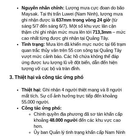
Nguyên nhân chính:
 Lượng mưa cực đoan do bão 
Maysak. Tại thị trấn Luwei (Nam Ninh), lượng mưa 
ghi nhận được là 
637mm trong vòng 24 giờ
 (từ 
sáng 5/7 đến sáng 6/7). Một số khu vực lân cận 
thậm chí ghi nhận mức mưa lên tới 
713,3mm
 – mức 
cao nhất từng được ghi nhận tại Quảng Tây.
Tình trạng:
 Mưa lớn đã khiến mực nước tại 66 trạm 
quan trắc thủy văn trên 55 con sông tại Quảng Tây 
vượt mức cảnh báo. Các hồ chứa không thể đáp 
ứng được lưu lượng lũ về đột biến, dẫn đến hiện 
tượng vỡ cục bộ và tràn đỉnh.
3. Thiệt hại và công tác ứng phó
Thiệt hại:
 Ghi nhận 4 người thiệt mạng và 8 người 
mất tích. Sự cố ảnh hưởng trực tiếp đến khoảng 
55.000 người.
Công tác ứng phó:
Chính quyền địa phương đã sơ tán khẩn cấp 
khoảng 
48.000 người
 đến các khu vực cao 
hơn.
Ủy ban Quản lý tình trạng khẩn cấp Nam Ninh 