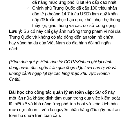
đã nâng mức ứng phó lũ lụt lên cấp cao nhất.
Chính phủ Trung Quốc đã cấp 100 triệu nhân 
dân tệ (khoảng 14,7 triệu USD) làm quỹ khẩn 
cấp để khắc phục hậu quả, khôi phục hệ thống 
thủy lợi, giao thông và các cơ sở công cộng.
Lưu ý:
 Sự cố này chỉ gây ảnh hưởng trong phạm vi nội địa 
Trung Quốc và không có tác động đến an toàn hồ chứa 
hay vùng hạ du của Việt Nam do địa hình đồi núi ngăn 
cách.
(Hình ảnh gợi ý: Hình ảnh từ CCTV/Xinhua ghi lại cảnh 
dòng nước đục ngầu tràn qua đoạn đập Lưu Lan bị vỡ và 
khung cảnh ngập lụt tại các làng mạc khu vực Hoành 
Châu).
Bài học cho công tác quản lý an toàn đập:
 Sự cố này 
một lần nữa khẳng định tầm quan trọng của việc kiểm soát 
lũ thiết kế và khả năng ứng phó linh hoạt với các kịch bản 
mưa cực đoan – vốn là nguyên nhân hàng đầu gây mất an 
toàn hồ chứa trên toàn cầu.