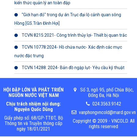
kiến thức quản lý an toàn đập
"Giới hạn đỏ" trong dự án Trục đại lộ cảnh quan sông
Hồng [GS.Trần Đình Hợi]
TCVN 8215:2021- Công trình thủy lợi- Thiết bị quan trắc
TCVN 10778:2024- Hồ chứa nước- Xác định các mực
nước đặc trưng
TCVN 14288: 2024- Bản đồ ngập lụt- Yêu cầu kỹ thuật
HỘI ĐẬP LỚN VÀ PHÁT TRIỂN
Số 3, ngõ 95, phố Chùa Bộc,
NGUỒN NƯỚC VIỆT NAM
Đống Đa, Hà Nội
Chịu trách nhiệm nội dung:
024.3563.9142
Nguyễn Quốc Dũng
vanphongvncold@mard.gov.vn
Giấy phép số: 68/GP-TTĐT, Bộ
Copyright © 2009 - VNCOLD. All
Thông tin và Truyền thông cấp
rights reserved
ngày 18/01/2021