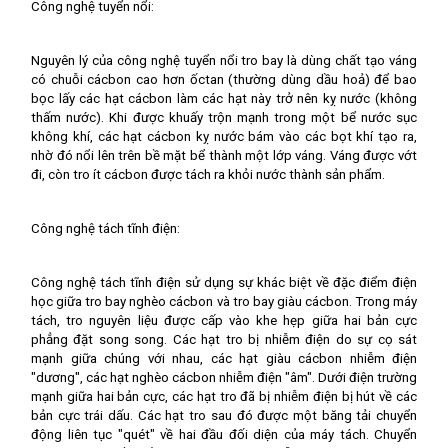
Công nghệ tuyển nổi:
Nguyên lý của công nghệ tuyển nổi tro bay là dùng chất tạo váng
có chuỗi cácbon cao hơn ốctan (thường dùng dầu hoả) để bao
bọc lấy các hạt cácbon làm các hạt này trở nên kỵ nước (không
thấm nước). Khi được khuấy trộn mạnh trong một bể nước sục
không khí, các hạt cácbon kỵ nước bám vào các bọt khí tạo ra,
nhờ đó nổi lên trên bề mặt bể thành một lớp váng. Váng được vớt
đi, còn tro ít cácbon được tách ra khỏi nước thành sản phẩm.
Công nghệ tách tĩnh điện:
Công nghệ tách tĩnh điện sử dụng sự khác biệt về đặc điểm điện
học giữa tro bay nghèo cácbon và tro bay giàu cácbon. Trong máy
tách, tro nguyên liệu được cấp vào khe hẹp giữa hai bản cực
phẳng đặt song song. Các hạt tro bị nhiễm điện do sự cọ sát
mạnh giữa chúng với nhau, các hạt giàu cácbon nhiễm điện
"dương", các hạt nghèo cácbon nhiễm điện "âm". Dưới điện trường
mạnh giữa hai bản cực, các hạt tro đã bị nhiễm điện bị hút về các
bản cực trái dấu. Các hạt tro sau đó được một băng tải chuyển
động liên tục "quét" về hai đầu đối diện của máy tách. Chuyển