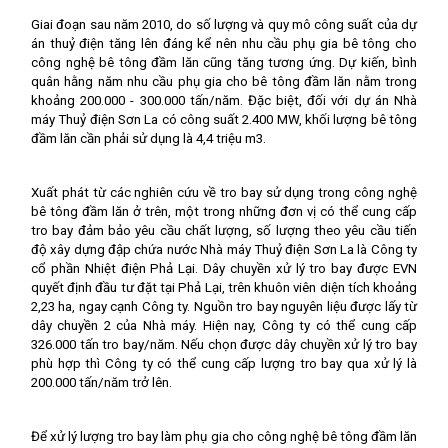
Giai đoạn sau năm 2010, do số lượng và quy mô công suất của dự
án thuỷ điện tăng lên đáng kể nên nhu cầu phụ gia bê tông cho
công nghệ bê tông đầm lăn cũng tăng tương ứng. Dự kiến, bình
quân hằng năm nhu cầu phụ gia cho bê tông đầm lăn nằm trong
khoảng 200.000 - 300.000 tấn/năm. Đặc biệt, đối với dự án Nhà
máy Thuỷ điện Sơn La có công suất 2.400 MW, khối lượng bê tông
đầm lăn cần phải sử dụng là 4,4 triệu m3.
Xuất phát từ các nghiên cứu về tro bay sử dụng trong công nghệ
bê tông đầm lăn ở trên, một trong những đơn vị có thể cung cấp
tro bay đảm bảo yêu cầu chất lượng, số lượng theo yêu cầu tiến
độ xây dựng đập chứa nước Nhà máy Thuỷ điện Sơn La là Công ty
cổ phần Nhiệt điện Phả Lại. Dây chuyền xử lý tro bay được EVN
quyết định đầu tư đặt tại Phả Lại, trên khuôn viên diện tích khoảng
2,23 ha, ngay cạnh Công ty. Nguồn tro bay nguyên liệu được lấy từ
dây chuyền 2 của Nhà máy. Hiện nay, Công ty có thể cung cấp
326.000 tấn tro bay/năm. Nếu chọn được dây chuyền xử lý tro bay
phù hợp thì Công ty có thể cung cấp lượng tro bay qua xử lý là
200.000 tấn/năm trở lên.
Để xử lý lượng tro bay làm phụ gia cho công nghệ bê tông đầm lăn