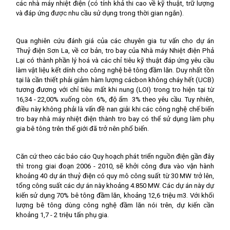
các nhà máy nhiệt điện (có tính khả thi cao về kỹ thuật, trữ lượng
và đáp ứng được nhu cầu sử dụng trong thời gian ngắn).
Qua nghiên cứu đánh giá của các chuyên gia tư vấn cho dự án
Thuỷ điện Sơn La, về cơ bản, tro bay của Nhà máy Nhiệt điện Phả
Lại có thành phần lý hoá và các chỉ tiêu kỹ thuật đáp ứng yêu cầu
làm vật liệu kết dính cho công nghệ bê tông đầm lăn. Duy nhất tồn
tại là cần thiết phải giảm hàm lượng cácbon không cháy hết (UCB)
tương đương với chỉ tiêu mất khi nung (LOI) trong tro hiện tại từ
16,34 - 22,00% xuống còn 6%, độ ẩm 3% theo yêu cầu. Tuy nhiên,
điều này không phải là vấn đề nan giải khi các công nghệ chế biến
tro bay nhà máy nhiệt điện thành tro bay có thể sử dụng làm phụ
gia bê tông trên thế giới đã trở nên phổ biến.
Căn cứ theo các báo cáo Quy hoạch phát triển nguồn điện gần đây
thì trong giai đoạn 2006 - 2010, sẽ khởi công đưa vào vận hành
khoảng 40 dự án thuỷ điện có quy mô công suất từ 30 MW trở lên,
tổng công suất các dự án này khoảng 4.850 MW. Các dự án này dự
kiến sử dụng 70% bê tông đầm lăn, khoảng 12,6 triệu m3. Với khối
lượng bê tông dùng công nghệ đầm lăn nói trên, dự kiến cần
khoảng 1,7 - 2 triệu tấn phụ gia.