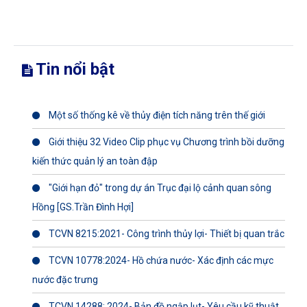
Tin nổi bật
Một số thống kê về thủy điện tích năng trên thế giới
Giới thiệu 32 Video Clip phục vụ Chương trình bồi dưỡng
kiến thức quản lý an toàn đập
"Giới hạn đỏ" trong dự án Trục đại lộ cảnh quan sông
Hồng [GS.Trần Đình Hợi]
TCVN 8215:2021- Công trình thủy lợi- Thiết bị quan trắc
TCVN 10778:2024- Hồ chứa nước- Xác định các mực
nước đặc trưng
TCVN 14288: 2024- Bản đồ ngập lụt- Yêu cầu kỹ thuật