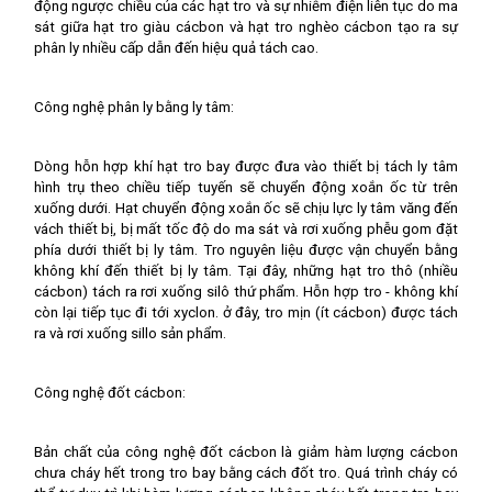
động ngược chiều của các hạt tro và sự nhiễm điện liên tục do ma
sát giữa hạt tro giàu cácbon và hạt tro nghèo cácbon tạo ra sự
phân ly nhiều cấp dẫn đến hiệu quả tách cao.
Công nghệ phân ly bằng ly tâm:
Dòng hỗn hợp khí hạt tro bay được đưa vào thiết bị tách ly tâm
hình trụ theo chiều tiếp tuyến sẽ chuyển động xoắn ốc từ trên
xuống dưới. Hạt chuyển động xoắn ốc sẽ chịu lực ly tâm văng đến
vách thiết bị, bị mất tốc độ do ma sát và rơi xuống phễu gom đặt
phía dưới thiết bị ly tâm. Tro nguyên liệu được vận chuyển bằng
không khí đến thiết bị ly tâm. Tại đây, những hạt tro thô (nhiều
cácbon) tách ra rơi xuống silô thứ phẩm. Hỗn hợp tro - không khí
còn lại tiếp tục đi tới xyclon. ở đây, tro mịn (ít cácbon) được tách
ra và rơi xuống sillo sản phẩm.
Công nghệ đốt cácbon:
Bản chất của công nghệ đốt cácbon là giảm hàm lượng cácbon
chưa cháy hết trong tro bay bằng cách đốt tro. Quá trình cháy có