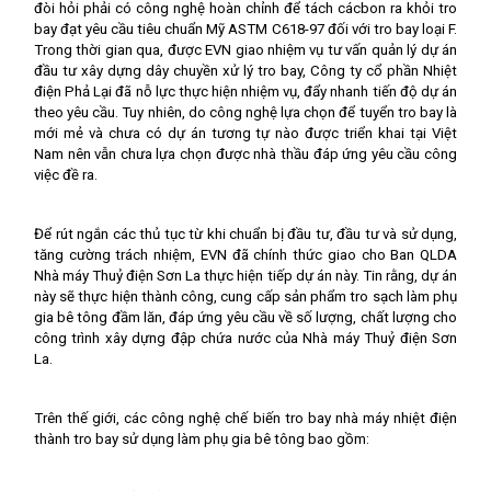
đòi hỏi phải có công nghệ hoàn chỉnh để tách cácbon ra khỏi tro
bay đạt yêu cầu tiêu chuẩn Mỹ ASTM C618-97 đối với tro bay loại F.
Trong thời gian qua, được EVN giao nhiệm vụ tư vấn quản lý dự án
đầu tư xây dựng dây chuyền xử lý tro bay, Công ty cổ phần Nhiệt
điện Phả Lại đã nỗ lực thực hiện nhiệm vụ, đẩy nhanh tiến độ dự án
theo yêu cầu. Tuy nhiên, do công nghệ lựa chọn để tuyển tro bay là
mới mẻ và chưa có dự án tương tự nào được triển khai tại Việt
Nam nên vẫn chưa lựa chọn được nhà thầu đáp ứng yêu cầu công
việc đề ra.
Để rút ngắn các thủ tục từ khi chuẩn bị đầu tư, đầu tư và sử dụng,
tăng cường trách nhiệm, EVN đã chính thức giao cho Ban QLDA
Nhà máy Thuỷ điện Sơn La thực hiện tiếp dự án này. Tin rằng, dự án
này sẽ thực hiện thành công, cung cấp sản phẩm tro sạch làm phụ
gia bê tông đầm lăn, đáp ứng yêu cầu về số lượng, chất lượng cho
công trình xây dựng đập chứa nước của Nhà máy Thuỷ điện Sơn
La.
Trên thế giới, các công nghệ chế biến tro bay nhà máy nhiệt điện
thành tro bay sử dụng làm phụ gia bê tông bao gồm: