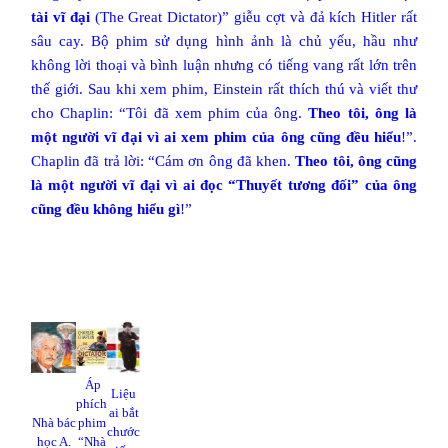
tài vĩ đại
(The Great Dictator)” giễu cợt và đả kích Hitler rất
sâu cay. Bộ phim sử dụng hình ảnh là chủ yếu, hầu như
không lời thoại và bình luận nhưng có tiếng vang rất lớn trên
thế giới. Sau khi xem phim, Einstein rất thích thú và viết thư
cho Chaplin: “Tôi đã xem phim của ông.
Theo tôi, ông là
một người vĩ đại vì ai xem phim của ông cũng đều hiểu
!”.
Chaplin đã trả lời: “Cám ơn ông đã khen.
Theo tôi, ông cũng
là một người vĩ đại vì ai đọc “Thuyết tương đối” của ông
cũng đều không hiểu gì
!”
Áp
Liệu
phích
ai bắt
Nhà bác
phim
chước
học A.
“Nhà