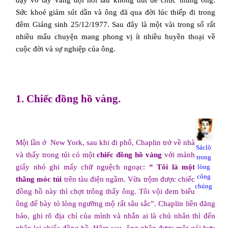
dậy vỗ tay vang dội hồi lâu không dứt để chúc mừng ông.
Sức khoẻ giảm sút dần và ông đã qua đời lúc thiếp đi trong
đêm Giáng sinh 25/12/1977. Sau đây là một vài trong số rất
nhiều mẩu chuyện mang phong vị ít nhiều huyền thoại về
cuộc đời và sự nghiệp của ông.
1. Chiếc đồng hồ vàng.
Một lần ở
New York
, sau khi đi phố, Chaplin trở về nhà
Sáclô
và thấy trong túi có một
chiếc đồng hồ vàng
với mảnh
trong
giấy nhỏ ghi mấy chữ nguệch ngoạc:
“ Tôi là một
lòng
công
thằng móc túi
trên tàu điện ngầm. Vừa trộm được chiếc
chúng
đồng hồ này thì chợt trông thấy ông. Tôi vội đem biếu
ông để bày tỏ lòng ngưỡng mộ rất sâu sắc”. Chaplin liền đăng
báo, ghi rõ địa chỉ của mình và nhắn ai là chủ nhân thì đến