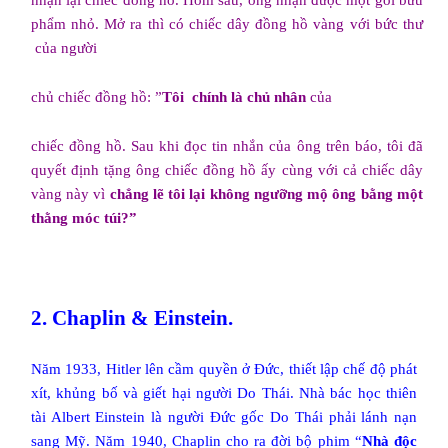
nhận lại chiếc đồng hồ. Hôm sau, ông nhận được một gói bưu
phẩm nhỏ. Mở ra thì có chiếc dây đồng hồ vàng với bức thư
của người
chủ chiếc đồng hồ: ”
Tôi
chính là chủ nhân
của
chiếc đồng hồ. Sau khi đọc tin nhắn của ông trên báo, tôi đã
quyết định tặng ông chiếc đồng hồ ấy cùng với cả chiếc dây
vàng này vì
chẳng lẽ tôi lại không ngưỡng mộ ông bằng một
thằng móc túi?”
2. Chaplin & Einstein.
Năm 1933, Hitler lên cầm quyền ở Đức, thiết lập chế độ phát
xít, khủng bố và giết hại người Do Thái. Nhà bác học thiên
tài Albert Einstein là người Đức gốc Do Thái phải lánh nạn
sang Mỹ. Năm 1940, Chaplin cho ra đời bộ phim “
Nhà độc