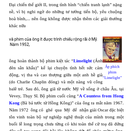
Đại chiến thế giới II, trong tình hình “chiến tranh lạnh” nặng
nề, vì bị nghi ngờ do những tư tưởng tiến bộ, yêu chuộng
hoà bình,... nên ông không được nhận thêm các giải thưởng
khác nữa
và phim của ông ít được trình chiếu rộng rãi ở Mỹ.
Năm 1952,
ông hoàn thành bộ phim kiệt tác “
Limelight
(Ánh
Áp phích
đèn sân khấu)” kể lại chuyện tình hết sức cảm
phim
động, vị tha và cao thượng giữa một anh hề già
“Limelight”
(do Charlie Chaplin đóng) và một nàng vũ công
balê trẻ. Sau đó, ông giã từ nước Mỹ về sống ở châu Âu, tại
Vevey, Thụy Sĩ. Bộ phim cuối cùng “
A Countess from Hong
Kong
(Bà bá tước từ Hồng Kông)” của ông ra mắt năm 1967.
Năm 1972
ông có
ghé
qua
Mỹ
để
nhận giải Oscar đặc biệt
tôn vinh toàn bộ sự nghiệp nghệ thuật của mình trong một
buổi lễ long trọng chưa từng có khi toàn thể cử toạ đã đứng