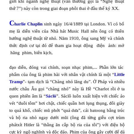
giới khi ngành nghệ thuật (vẫn thường gọi là “Nghệ thuật
thứ 7”) này còn trong giai đoạn phôi thai ở đầu thế kỷ XX.
C
harlie Chaplin
sinh ngày 16/4/1889 tại
London
. Vì có bố
mẹ là diễn viên của
Nhà
hát
Music Hall
nên ông có thiên
hướng nghệ thuật từ nhỏ. Năm 1910, ông sang Mỹ và chính
thức định cư tại đó để tham gia hoạt động
điện
ảnh: mở
hãng
phim, biên kịch,
đạo diễn, đóng vai chính, soạn nhạc phim,... Phần lớn tác
phẩm của ông là phim hài với nhân vật chính là một “
Little
Tramp
”- tạm dịch là “Chàng nhỏ lãng du”. Ở Pháp và nhiều
nước châu Âu gọi “chàng nhỏ” này là Hề “Charlot rồi ở ta
quen phiên âm là “
Sáclô
”. Sáclô luôn xuất hiện với chiếc áo
vét “đuôi tôm” hơi chật, chiếc quần hơi lụng thụng, đôi giày
to quá khổ, chiếc mũ phớt “quả dưa”, cái batoong bằng trúc
và bộ ria nhỏ ngay dưới mũi (ông đã từng giễu cợt trùm
phátxít Hitler là “thằng ăn cắp bộ ria của tôi”) với điệu bộ
cực kỳ ngộ nghĩnh và độc đáo. Phim của ông gây cười để đả