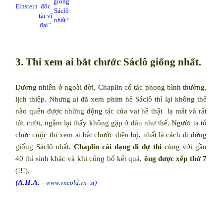
giống
Einstein
độc
Sáclô
tài vĩ
nhất?
đại”
3. Thi xem ai bắt chước Sáclô giống nhất.
Đương nhiên ở ngoài đời, Chaplin có tác phong bình thường,
lịch thiệp. Nhưng ai đã xem phim hề Sáclô thì lại không thể
nào quên được những động tác của vai hề thật
lạ mắt và rất
tức cười, ngẫm lại thấy không gặp ở đâu như thế. Người ta tổ
chức cuộc thi xem ai bắt chước điệu bộ, nhất là cách đi đứng
giống Sáclô nhất.
Chaplin cải dạng đi dự thi
cùng với gần
40 thí sinh khác và khi công bố kết quả,
ông được xếp thứ 7
(!!!).
(A.H.A.
-
www.vncold.vn
- st)