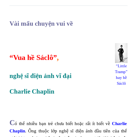
Vài mẩu chuyện vui về
“Vua hề Sáclô”
,
“Little
Tramp”
nghệ sĩ điện ảnh vĩ đại
hay hề
Sáclô
Charlie Chaplin
C
ó thể nhiều bạn trẻ chưa biết hoặc rất ít biết về
Charlie
Chaplin
. Ông thuộc lớp nghệ sĩ điện ảnh đầu tiên của thế