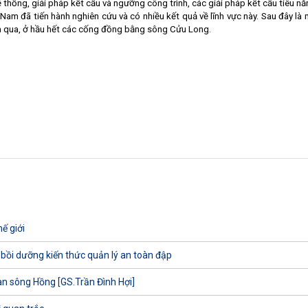
ệ thống, giải pháp kết cấu và ngưỡng công trình, các giải pháp kết cấu tiêu nă
Nam
đã tiến hành nghiên cứu và có nhiều kết quả về lĩnh vực này. Sau đây là 
m qua, ở hầu hết các cống đồng bằng sông Cửu Long.
ế giới
 bồi dưỡng kiến thức quản lý an toàn đập
uan sông Hồng [GS.Trần Đình Hợi]