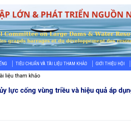
IẾNG
TIÊU CHUẨN VÀ TÀI LIỆU THAM KHẢO
GIỚI THIỆU HỘI
ài liệu tham khảo
ủy lực cống vùng triều và hiệu quả áp dụn