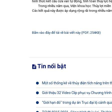
hình thức kết cấu cửa van tự động, tính tóan thủy lực h
Trong nhiều năm qua, Viện khoa học Thủy lợi miền
Các kết quả này được áp dụng rộng rãi trong nhiều nă
Bấm vào đây để tải về bài viết này (PDF; 254KB)
Tin nổi bật
Một số thống kê về thủy điện tích năng trên th
Giới thiệu 32 Video Clip phục vụ Chương trình
"Giới hạn đỏ" trong dự án Trục đại lộ cảnh q