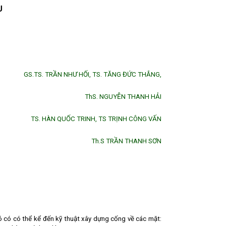
U
GS.TS. TRẦN NHƯ HỐI, TS. TĂNG ĐỨC THẮNG,
ThS. NGUYỄN THANH HẢI
TS. HÀN QUỐC TRINH, TS TRỊNH CÔNG VẤN
Th.S TRẦN THANH SƠN
ó có có thể kể đến k
ỹ thuật xây dựng cống về các mặt: