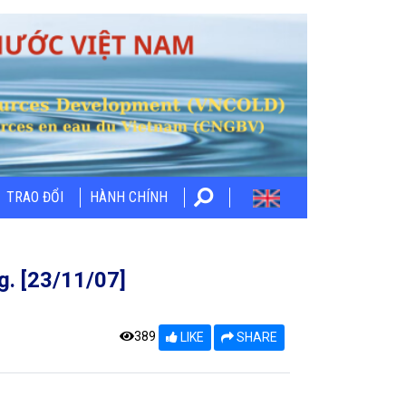
TRAO ĐỔI
HÀNH CHÍNH
g. [23/11/07]
389
LIKE
SHARE