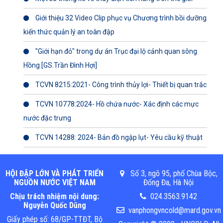
Giới thiệu 32 Video Clip phục vụ Chương trình bồi dưỡng
kiến thức quản lý an toàn đập
"Giới hạn đỏ" trong dự án Trục đại lộ cảnh quan sông
Hồng [GS.Trần Đình Hợi]
TCVN 8215:2021- Công trình thủy lợi- Thiết bị quan trắc
TCVN 10778:2024- Hồ chứa nước- Xác định các mực
nước đặc trưng
TCVN 14288: 2024- Bản đồ ngập lụt- Yêu cầu kỹ thuật
HỘI ĐẬP LỚN VÀ PHÁT TRIỂN
Số 3, ngõ 95, phố Chùa Bộc,
NGUỒN NƯỚC VIỆT NAM
Đống Đa, Hà Nội
Chịu trách nhiệm nội dung:
024.3563.9142
Nguyễn Quốc Dũng
vanphongvncold@mard.gov.vn
Giấy phép số: 68/GP-TTĐT, Bộ