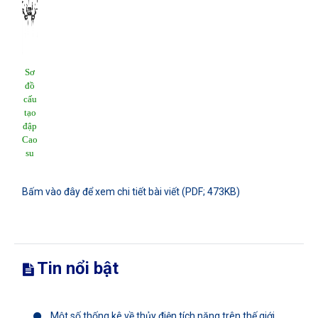
Sơ
đồ
cấu
tạo
đập
Cao
su
Bấm vào đây để xem chi tiết bài viết (PDF; 473KB)
Tin nổi bật
Một số thống kê về thủy điện tích năng trên thế giới