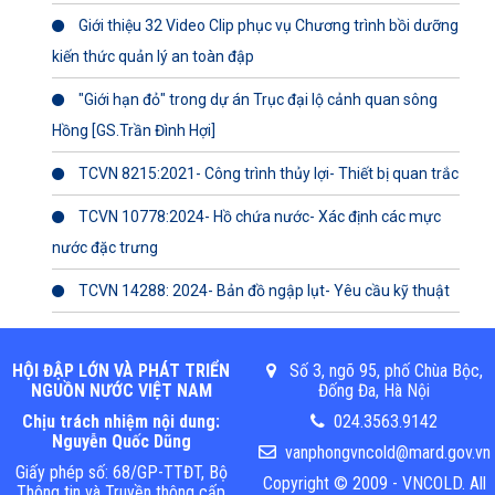
Giới thiệu 32 Video Clip phục vụ Chương trình bồi dưỡng
kiến thức quản lý an toàn đập
"Giới hạn đỏ" trong dự án Trục đại lộ cảnh quan sông
Hồng [GS.Trần Đình Hợi]
TCVN 8215:2021- Công trình thủy lợi- Thiết bị quan trắc
TCVN 10778:2024- Hồ chứa nước- Xác định các mực
nước đặc trưng
TCVN 14288: 2024- Bản đồ ngập lụt- Yêu cầu kỹ thuật
HỘI ĐẬP LỚN VÀ PHÁT TRIỂN
Số 3, ngõ 95, phố Chùa Bộc,
NGUỒN NƯỚC VIỆT NAM
Đống Đa, Hà Nội
Chịu trách nhiệm nội dung:
024.3563.9142
Nguyễn Quốc Dũng
vanphongvncold@mard.gov.vn
Giấy phép số: 68/GP-TTĐT, Bộ
Copyright © 2009 - VNCOLD. All
Thông tin và Truyền thông cấp