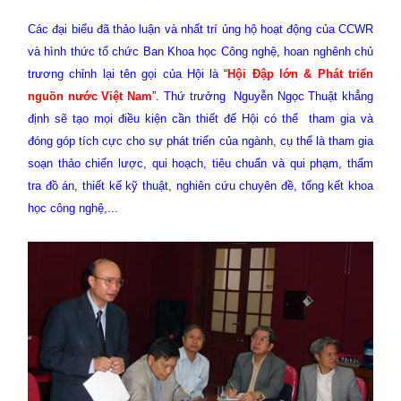
Các đại biểu đã thảo luận và nhất trí ủng hộ hoạt động của CCWR
và hình thức tổ chức Ban Khoa học Công nghệ, hoan nghênh chủ
trương chỉnh lại tên gọi của Hội là
“
Hội Đập lớn & Phát triển
nguồn nước Việt Nam
”.
Thứ trưởng
Nguyễn Ngọc Thuật khẳng
định sẽ tạo mọi điều kiện cần thiết để Hội có thể
tham gia và
đóng góp tích cực cho sự phát triển của ngành, cụ thể là tham gia
soạn thảo chiến lược, qui hoạch, tiêu chuẩn và qui phạm, thẩm
tra đồ án, thiết kế kỹ thuật, nghiên cứu chuyên đề, tổng kết khoa
học công nghệ,...